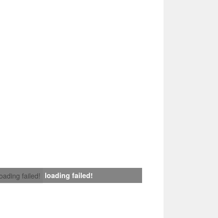
loading failed!
loading failed!