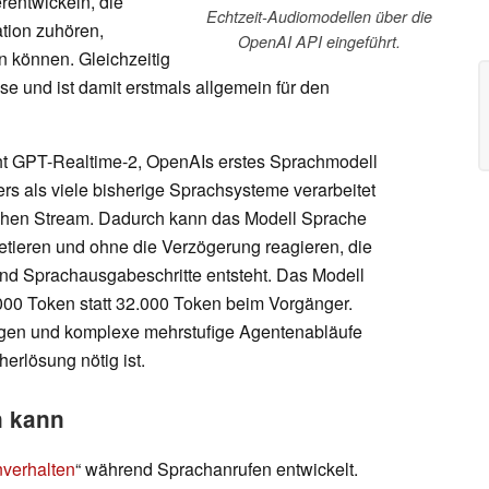
rentwickeln, die
Echtzeit-Audiomodellen über die
ation zuhören,
OpenAI API eingeführt.
n können. Gleichzeitig
se und ist damit erstmals allgemein für den
teht GPT-Realtime-2, OpenAIs erstes Sprachmodell
s als viele bisherige Sprachsysteme verarbeitet
ichen Stream. Dadurch kann das Modell Sprache
etieren und ohne die Verzögerung reagieren, die
und Sprachausgabeschritte entsteht. Das Modell
.000 Token statt 32.000 Token beim Vorgänger.
gen und komplexe mehrstufige Agentenabläufe
erlösung nötig ist.
n kann
verhalten
“ während Sprachanrufen entwickelt.