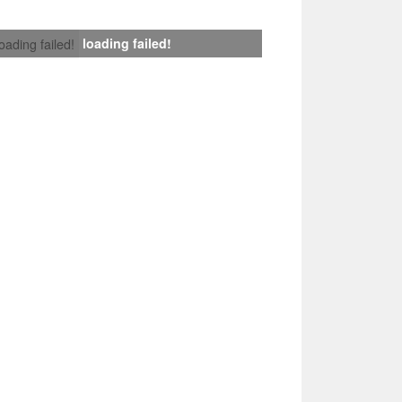
loading failed!
loading failed!