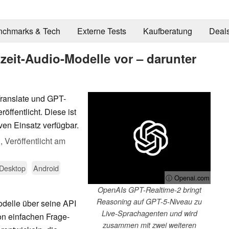
nchmarks & Tech
Externe Tests
Kaufberatung
Deal
tzeit-Audio-Modelle vor – darunter
ranslate und GPT-
ffentlicht. Diese ist
ven Einsatz verfügbar.
),
Veröffentlicht am
Desktop
Android
ⓘ Openai.com
OpenAIs GPT-Realtime-2 bringt
Reasoning auf GPT-5-Niveau zu
delle über seine API
Live-Sprachagenten und wird
von einfachen Frage-
zusammen mit zwei weiteren