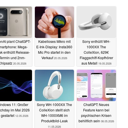
nAI plant ChatGPT-
Kabelloses Mikro mit
Sony enthüllt WH-
martphone: Mega-
E-Ink-Display: Insta360
1000XX The
k enthüllt Release-
Mic Pro startet in den
ColleXion, 629€
Termin und 2nm-
Verkauf
Flaggschiff-Kopfhörer
20.05.2026
Chipsatz
aus Metall
20.05.2026
19.05.2026
ndows 11: Großer
Sony WH-1000XX The
ChatGPT: Neues
tchday im Mai 2026
ColleXion stellt sich
Feature kann bei
t gestartet
WH-1000XM6 im
psychischen Krisen
12.05.2026
Produktbild-Leak
behilflich sein
08.05.2026
11.05.2026