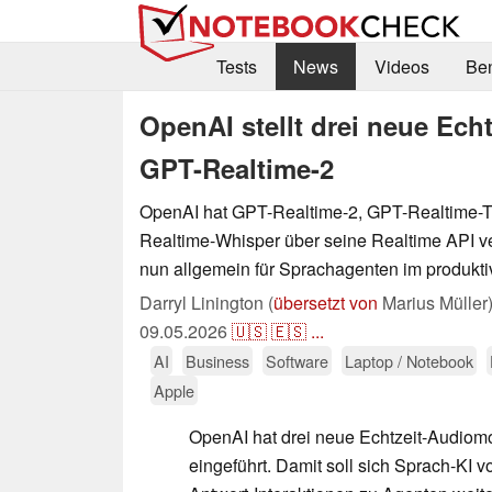
Tests
News
Videos
Be
OpenAI stellt drei neue Ech
GPT-Realtime-2
OpenAI hat GPT-Realtime-2, GPT-Realtime-T
Realtime-Whisper über seine Realtime API verö
nun allgemein für Sprachagenten im produkti
Darryl Linington (
übersetzt von
Marius Müller
09.05.2026
🇺🇸
🇪🇸
...
AI
Business
Software
Laptop / Notebook
Apple
OpenAI hat drei neue Echtzeit-Audiomo
eingeführt. Damit soll sich Sprach-KI 