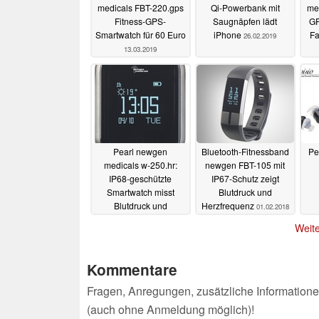
medicals FBT-220.gps
Qi-Powerbank mit
me
Fitness-GPS-
Saugnäpfen lädt
GP
Smartwatch für 60 Euro
iPhone
Fa
26.02.2019
13.03.2019
Pearl newgen
Bluetooth-Fitnessband
Pe
medicals w-250.hr:
newgen FBT-105 mit
IP68-geschützte
IP67-Schutz zeigt
Smartwatch misst
Blutdruck und
Blutdruck und
Herzfrequenz
01.02.2018
Herzfrequenz
04.07.2018
Weite
Kommentare
Fragen, Anregungen, zusätzliche Informatione
(auch ohne Anmeldung möglich)!