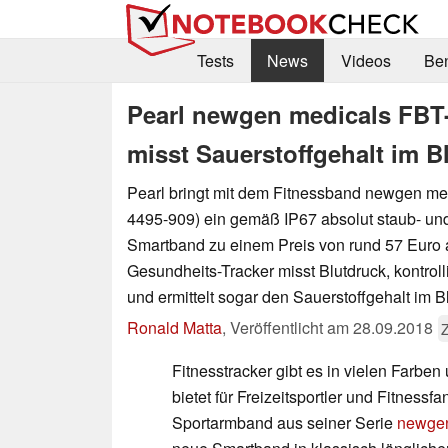
Tests
News
Videos
Be
Pearl newgen medicals FBT
misst Sauerstoffgehalt im B
Pearl bringt mit dem Fitnessband newgen m
4495-909) ein gemäß IP67 absolut staub- un
Smartband zu einem Preis von rund 57 Euro 
Gesundheits-Tracker misst Blutdruck, kontroll
und ermittelt sogar den Sauerstoffgehalt im Bl
Ronald Matta
,
Veröffentlicht am
28.09.2018
Fitnesstracker gibt es in vielen Farbe
bietet für Freizeitsportler und Fitnessf
Sportarmband aus seiner Serie
newgen