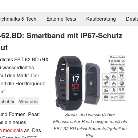
nchmarks & Tech
Externe Tests
Kaufberatung
Deal
-62.BD: Smartband mit IP67-Schutz
lut
edicals FBT-62.BD (NX-
d wasserdichtes
auf den Markt. Der
iert die Herzfrequenz
ut.
Zubehör
Wearable
n und Formen. Pearl
Staub- und wasserdichter
Fitnesstracker Pearl newgen medicals
ans ein neues
FBT-62.BD misst Sauerstoffgehalt im
 medicals
an. Das
Blut.