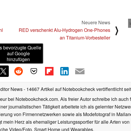
Neuere News
⟩
hl
RED verschenkt Alu-Hydrogen One-Phones
an Titanium-Vorbesteller
s bevorzugte Quelle
auf Google
hinzufügen
Editor News
- 14667 Artikel auf Notebookcheck veröffentlicht
sei
eur bei Notebookcheck.com. Als freier Autor schreibe ich auch 
ner journalistischen Tätigkeit arbeitete ich als gelernter Netzw
ierung von Firmennetzwerken sowie als Modefotograf in Mailan
 mein Herz als ehemaliger Leistungssportler für alle Arten von
reiche Video/Foto, Smart Home und Wearables.