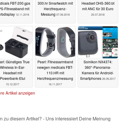
dicals FBT-200.gps
300.hr Smartwatch mit
Headset OHS-360.bt
S-Fitnessband mit
Herzfrequenz-
mit ANC für 30 Euro
rbdisplay
Messung
12.11.2018
07.09.2018
25.07.2018
arl: Günstiges True
Pearl: Fitnessarmband
Somikon NX4374:
Wireless In-Ear-
newgen medicals FBT-
360°-Panorama-
Headset mit
110.HR mit
Kamera für Android-
Powerbank-Etui
Herzfrequenzmessung
Smartphones
26.09.2017
15.12.2017
16.11.2017
re Artikel anzeigen
n zu diesem Artikel? - Uns interessiert Deine Meinung