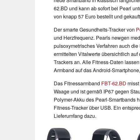
neue Smartband in klassisch längliche
62.BD und kann ab sofort bei Pearl u
von knapp 57 Euro bestellt und gekauf
Der smarte Gesundheits-Tracker von
P
und Herzfrequenz. Pearls newgen medi
pulsoxymetrisches Verfahren auch die S
ermittelten Vitalwerte übersichtlich a
Trackers an. Alle Fitness-Daten lassen
Armband auf das Android-Smartphone, 
Das Fitnessarmband
FBT-62.BD
misst 
Waage und ist gemäß IP67 gegen Staub
Polymer-Akku des Pearl-Smartbands ha
Fitness-Tracker über USB. Ein entspre
Lieferumfang dazu.