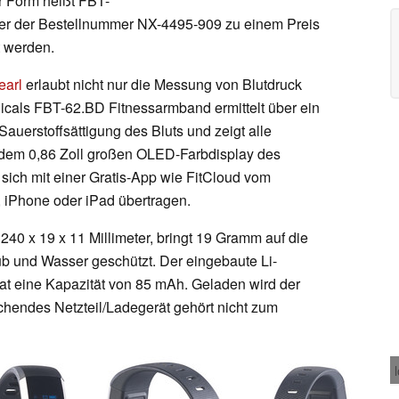
r Form heißt FBT-
nter der Bestellnummer NX-4495-909 zu einem Preis
t werden.
earl
erlaubt nicht nur die Messung von Blutdruck
cals FBT-62.BD Fitnessarmband ermittelt über ein
auerstoffsättigung des Bluts und zeigt alle
uf dem 0,86 Zoll großen OLED-Farbdisplay des
 sich mit einer Gratis-App wie FitCloud vom
iPhone oder iPad übertragen.
240 x 19 x 11 Millimeter, bringt 19 Gramm auf die
 und Wasser geschützt. Der eingebaute Li-
t eine Kapazität von 85 mAh. Geladen wird der
chendes Netzteil/Ladegerät gehört nicht zum