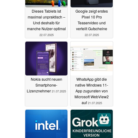
Dieses Tablets ist
Google zeigt erstes
maximal unpraktisch –
Pixel 10 Pro
Und deshalb für
Teaservideo und
manche Nutzer optimal
verteilt Gutscheine
22.07.2025
22.07.2025
Nokia sucht neuen
WhatsApp gibt die
Smartphone-
native Windows 11-
Lizenznehmer
App zugunsten von
21.07.2025
Microsoft WebView2
auf
21.07.2025