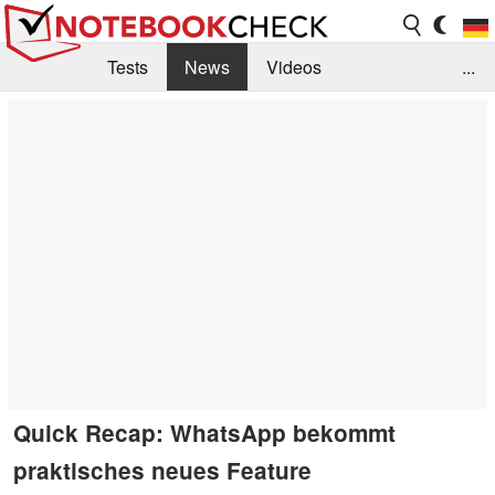
Tests
News
Videos
...
Benchmarks & Tech
Externe Tests
Kaufberatung
Deals
Suche
Jobs
Forum
Quick Recap: WhatsApp bekommt
praktisches neues Feature