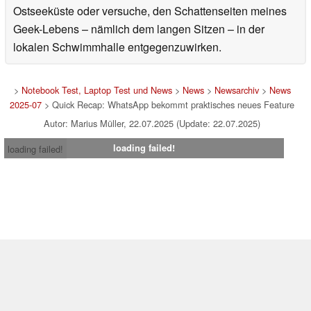
Ostseeküste oder versuche, den Schattenseiten meines
Geek-Lebens – nämlich dem langen Sitzen – in der
lokalen Schwimmhalle entgegenzuwirken.
>
Notebook Test, Laptop Test und News
>
News
>
Newsarchiv
>
News
2025-07
> Quick Recap: WhatsApp bekommt praktisches neues Feature
Autor: Marius Müller, 22.07.2025 (Update: 22.07.2025)
loading failed!
loading failed!
Impressum
|
Team
|
Datenschutz
|
Kontakt
|
Cookie
Einstellungen
| 07.08.2026 23:14
* Beim Kauf über einen Affiliate-Link kann Notebookcheck eine Vergütung