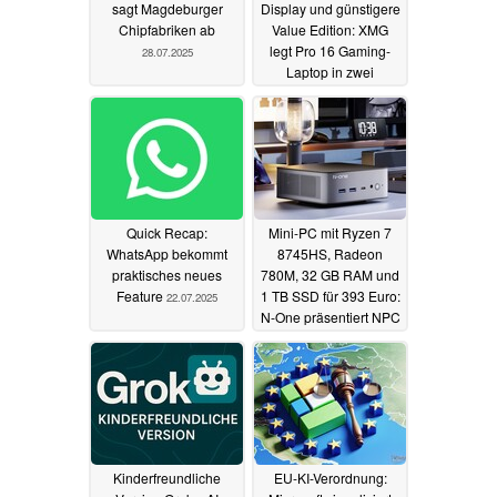
sagt Magdeburger
Display und günstigere
Chipfabriken ab
Value Edition: XMG
legt Pro 16 Gaming-
28.07.2025
Laptop in zwei
Versionen neu auf
24.07.2025
Quick Recap:
Mini-PC mit Ryzen 7
WhatsApp bekommt
8745HS, Radeon
praktisches neues
780M, 32 GB RAM und
Feature
1 TB SSD für 393 Euro:
22.07.2025
N-One präsentiert NPC
Pro+
21.07.2025
Kinderfreundliche
EU-KI-Verordnung: