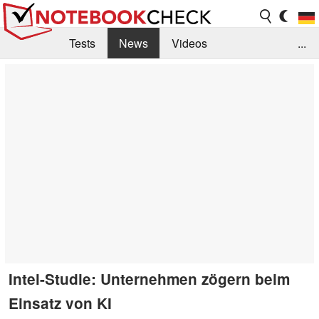
Tests
News
Videos
...
Benchmarks & Tech
Externe Tests
Kaufberatung
Deals
Suche
Jobs
Forum
Intel-Studie: Unternehmen zögern beim
Einsatz von KI