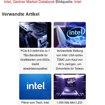
Intel
,
Gartner Market Databook
Bildquelle:
Intel
Verwandte Artikel
PCIe 8.0 liefert bis zu 1
Verzweifelte Rettung
TB/s Bandbreite für
von Intel: USA sollen
Grafikkarten und SSDs,
TSMC zum Kauf von
bleibt
49 % zwingen, um
abwärtskompatibel
Zollvorteile für Taiwan
zu sichern
05.08.2025
05.08.2025
Pläne vom Tisch: Intel
1.000 Nits Mini-LED-