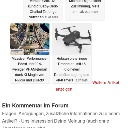
Version Grok: xAI
Microsoft signalisiert
kündigt Baby-Grok-
Zustimmung, Meta
Chatbot für junge
lehnt ab
20.07.2025
Nutzer an
21.07.2025
Massiver Performance-
Hubsan bietet neue
Boost und 90%
Drohne an, mit 16
weniger VRAM-Bedarf
Kilometern
dank KI-Magie von
Datenübertragung und
Nvidia und DirectX
4K-Kamera
19.07.2025
Weitere Artikel
20.07.2025
anzeigen
Ein Kommentar im Forum
Fragen, Anregungen, zusätzliche Informationen zu diesem
Artikel? - Uns interessiert Deine Meinung (auch ohne