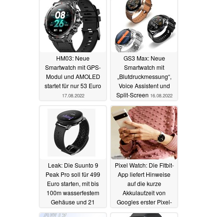
HM03: Neue
GS3 Max: Neue
Smartwatch mit GPS-
Smartwatch mit
Modul und AMOLED
„Blutdruckmessung“,
startet für nur 53 Euro
Voice Assistent und
Split-Screen
17.08.2022
16.08.2022
Leak: Die Suunto 9
Pixel Watch: Die Fitbit-
Peak Pro soll für 499
App liefert Hinweise
Euro starten, mit bis
auf die kurze
100m wasserfestem
Akkulaufzeit von
Gehäuse und 21
Googles erster Pixel-
Tagen Laufzeit
Smartwatch
15.08.2022