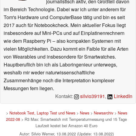
journalistisch aktiv, den Großteil davon
im Bereich Technologie. Dabei war ich unter anderem für
Tom's Hardware und ComputerBase tätig und bin es seit
2017 auch für Notebookcheck. Mein aktueller Fokus liegt
insbesondere auf Mini-PCs und auf Einplatinenrechnern
wie dem Raspberry Pi – also kompakten Systemen mit
vielen Möglichkeiten. Dazu kommt ein Faible für alle Arten
von Wearables und insbesondere für Smartwatches.
Hauptberuflich bin ich als Laboringenieur unterwegs,
weshalb mir weder naturwissenschaftliche
Zusammenhänge noch die Interpretation komplexer
Messungen fern liegen.
Kontakt:
silvio39191
,
LinkedIn
>
Notebook Test, Laptop Test und News
>
News
>
Newsarchiv
>
News
2022-08
> R3 Max: Smartwatch mit Temperaturmessung und 15 Tage
Laufzeit kostet bei Amazon 40 Euro
Autor: Silvio Werner, 13.08.2022 (Update: 13.08.2022)