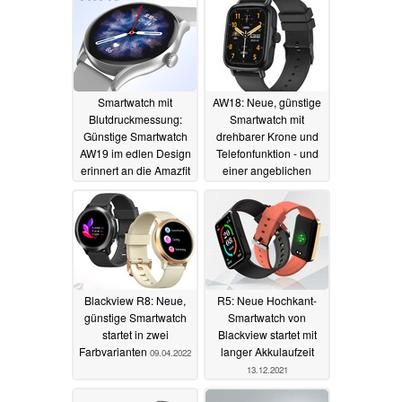
16.08.2022
Smartwatch mit
AW18: Neue, günstige
Blutdruckmessung:
Smartwatch mit
Günstige Smartwatch
drehbarer Krone und
AW19 im edlen Design
Telefonfunktion - und
erinnert an die Amazfit
einer angeblichen
GTR 3
Blutdruckmessung
14.08.2022
14.08.2022
Blackview R8: Neue,
R5: Neue Hochkant-
günstige Smartwatch
Smartwatch von
startet in zwei
Blackview startet mit
Farbvarianten
langer Akkulaufzeit
09.04.2022
13.12.2021