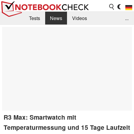
Tests
News
Videos
...
Benchmarks & Tech
Externe Tests
Kaufberatung
Deals
Suche
Jobs
Forum
R3 Max: Smartwatch mit
Temperaturmessung und 15 Tage Laufzeit