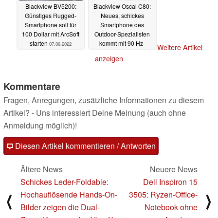
Blackview BV5200:
Blackview Oscal C80:
Günstiges Rugged-
Neues, schickes
Smartphone soll für
Smartphone des
100 Dollar mit ArcSoft
Outdoor-Spezialisten
starten
kommt mit 90 Hz-
07.09.2022
Weitere Artikel
Display
06.09.2022
anzeigen
Kommentare
Fragen, Anregungen, zusätzliche Informationen zu diesem
Artikel? - Uns interessiert Deine Meinung (auch ohne
Anmeldung möglich)!
Diesen Artikel kommentieren / Antworten
Ältere News
Neuere News
Schickes Leder-Foldable:
Dell Inspiron 15
Hochauflösende Hands-On-
3505: Ryzen-Office-
⟨
⟩
Bilder zeigen die Dual-
Notebook ohne