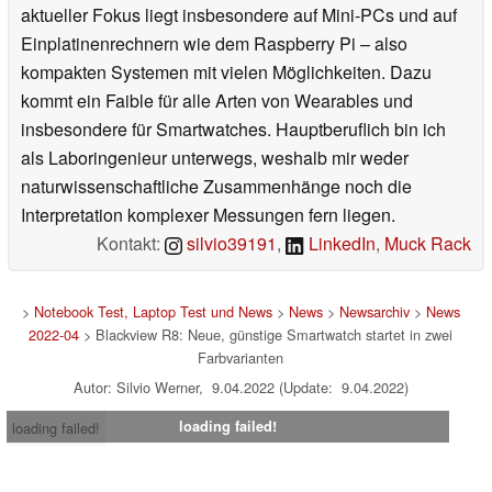
aktueller Fokus liegt insbesondere auf Mini-PCs und auf
Einplatinenrechnern wie dem Raspberry Pi – also
kompakten Systemen mit vielen Möglichkeiten. Dazu
kommt ein Faible für alle Arten von Wearables und
insbesondere für Smartwatches. Hauptberuflich bin ich
als Laboringenieur unterwegs, weshalb mir weder
naturwissenschaftliche Zusammenhänge noch die
Interpretation komplexer Messungen fern liegen.
Kontakt:
silvio39191
,
LinkedIn
,
Muck Rack
>
Notebook Test, Laptop Test und News
>
News
>
Newsarchiv
>
News
2022-04
> Blackview R8: Neue, günstige Smartwatch startet in zwei
Farbvarianten
Autor: Silvio Werner, 9.04.2022 (Update: 9.04.2022)
loading failed!
loading failed!