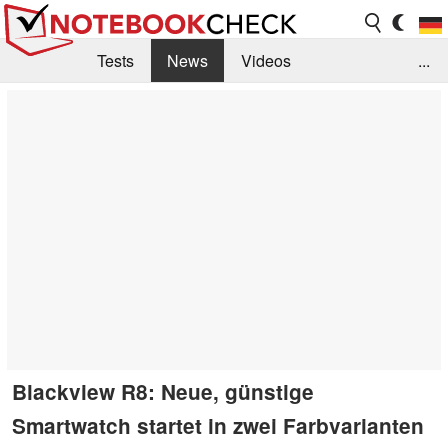
Tests
News
Videos
...
Benchmarks & Tech
Externe Tests
Kaufberatung
Deals
Suche
Jobs
Forum
Blackview R8: Neue, günstige
Smartwatch startet in zwei Farbvarianten