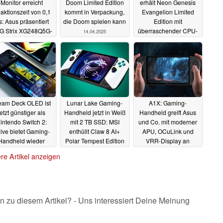
Monitor erreicht
Doom Limited Edition
erhält Neon Genesis
aktionszeit von 0,1
kommt in Verpackung,
Evangelion Limited
: Asus präsentiert
die Doom spielen kann
Edition mit
G Strix XG248Q5G-
überraschender CPU-
14.04.2025
P
Wahl
14.04.2025
14.04.2025
eam Deck OLED ist
Lunar Lake Gaming-
A1X: Gaming-
jetzt günstiger als
Handheld jetzt in Weiß
Handheld greift Asus
intendo Switch 2:
mit 2 TB SSD: MSI
und Co. mit moderner
lve bietet Gaming-
enthüllt Claw 8 AI+
APU, OCuLink und
Handheld wieder
Polar Tempest Edition
VRR-Display an
eneralüberholt an
07.04.2025
04.04.2025
re Artikel anzeigen
08.04.2025
n zu diesem Artikel? - Uns interessiert Deine Meinung