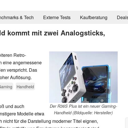
nchmarks & Tech
Externe Tests
Kaufberatung
Deal
d kommt mit zwei Analogsticks,
iteren Retro-
uch eine angemessene
en verspricht. Das
hoher Auflösung.
Gaming
Handheld
roß und auch
Der R36S Plus ist ein neuer Gaming-
Handheld (Bildquelle: Hersteller)
ünstigere Modelle etwa
h nicht für die Darstellung moderner Titel eignen,