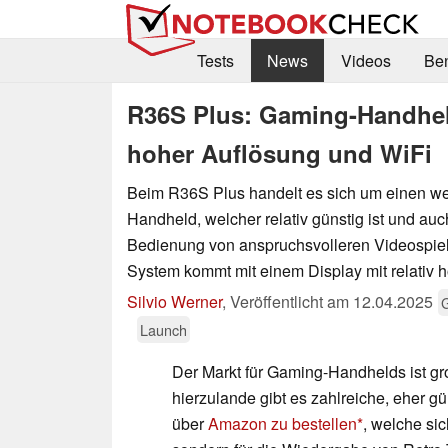
Tests
News
Videos
Be
R36S Plus: Gaming-Handhel
hoher Auflösung und WiFi
Beim R36S Plus handelt es sich um einen we
Handheld, welcher relativ günstig ist und a
Bedienung von anspruchsvolleren Videospiel
System kommt mit einem Display mit relativ 
Silvio Werner
,
Veröffentlicht am
12.04.2025
Launch
Der Markt für Gaming-Handhelds ist g
hierzulande gibt es zahlreiche, eher g
über
Amazon zu bestellen
, welche sic