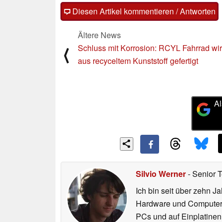
Diesen Artikel kommentieren / Antworten
Ältere News
Schluss mit Korrosion: RCYL Fahrrad wi
⟨
aus recyceltem Kunststoff gefertigt
Al
Silvio Werner
- Senior 
Ich bin seit über zehn J
Hardware und ComputerBa
PCs und auf Einplatinen