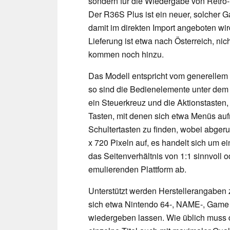
sondern für die Wiedergabe von Retro-T
Der R36S Plus ist ein neuer, solcher
damit im direkten Import angeboten wir
Lieferung ist etwa nach Österreich, n
kommen noch hinzu.
Das Modell entspricht vom generellem
so sind die Bedienelemente unter dem 
ein Steuerkreuz und die Aktionstasten,
Tasten, mit denen sich etwa Menüs aufr
Schultertasten zu finden, wobei abgerun
x 720 Pixeln auf, es handelt sich um e
das Seitenverhältnis von 1:1 sinnvoll o
emulierenden Plattform ab.
Unterstützt werden Herstellerangaben 
sich etwa Nintendo 64-, NAME-, Game 
wiedergeben lassen. Wie üblich muss d