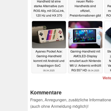
Handheld ist eine
neuen Retro-
starke Alternative zum
Handhelds sind
Re
ROG Ally, mit OCuLink,
offiziell,
ms
120 Hz und HX 370
Preisinformationen gibt
RO
es ebenfalls
17.04.2025
17.04.2025
Ayaneo Pocket Ace:
Gaming-Handheld mit
St
Gaming-Handheld
AMOLED-Display
kommt mit Android und
emuliert auch Nintendo
N
Snapdragon-SoC
Wii U: Anbernic enthüllt
Va
RG 557 HD
09.04.2025
08.04.2025
g
Weite
Kommentare
Fragen, Anregungen, zusätzliche Informatione
(auch ohne Anmeldung möglich)!