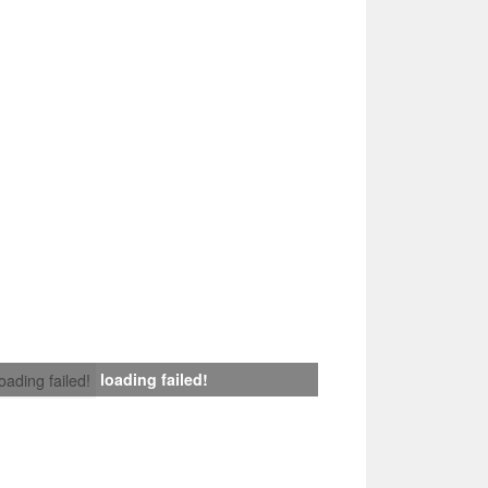
loading failed!
loading failed!