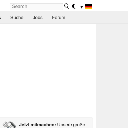
▼
s
Suche
Jobs
Forum
Jetzt mitmachen:
Unsere große