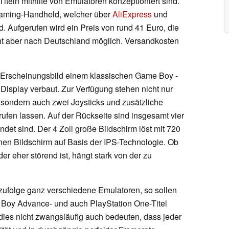
iteln mithilfe von Emulatoren konzeptioniert sind.
 Gaming-Handheld, welcher über
AliExpress
und
d. Aufgerufen wird ein Preis von rund 41 Euro, die
icht aber nach Deutschland möglich. Versandkosten
 Erscheinungsbild einem klassischen Game Boy -
Display verbaut. Zur Verfügung stehen nicht nur
 sondern auch zwei Joysticks und zusätzliche
ufen lassen. Auf der Rückseite sind insgesamt vier
det sind. Der 4 Zoll große Bildschirm löst mit 720
inen Bildschirm auf Basis der IPS-Technologie. Ob
der eher störend ist, hängt stark von der zu
zufolge ganz verschiedene Emulatoren, so sollen
Boy Advance- und auch PlayStation One-Titel
ies nicht zwangsläufig auch bedeuten, dass jeder