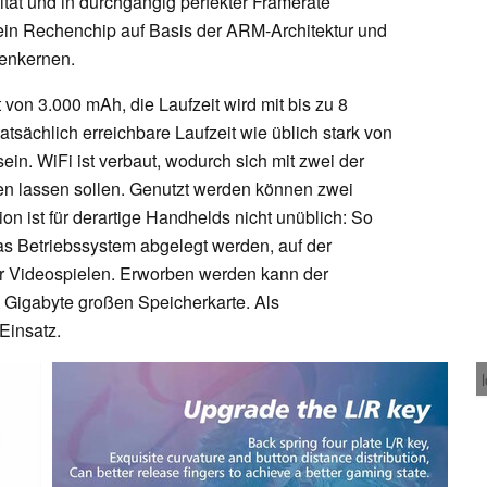
ität und in durchgängig perfekter Framerate
 ein Rechenchip auf Basis der ARM-Architektur und
henkernen.
t von 3.000 mAh, die Laufzeit wird mit bis zu 8
atsächlich erreichbare Laufzeit wie üblich stark von
ein. WiFi ist verbaut, wodurch sich mit zwei der
len lassen sollen. Genutzt werden können zwei
on ist für derartige Handhelds nicht unüblich: So
as Betriebssystem abgelegt werden, auf der
für Videospielen. Erworben werden kann der
8 Gigabyte großen Speicherkarte. Als
Einsatz.