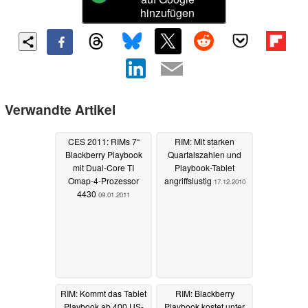
hinzufügen
Verwandte Artikel
CES 2011: RIMs 7“
RIM: Mit starken
Blackberry Playbook
Quartalszahlen und
mit Dual-Core TI
Playbook-Tablet
Omap-4-Prozessor
angriffslustig
17.12.2010
4430
09.01.2011
RIM: Kommt das Tablet
RIM: Blackberry
Playbook ab 400 US-
Playbook kostet unter