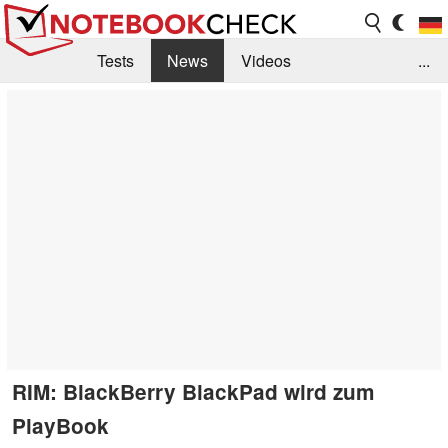
Tests
News
Videos
...
Benchmarks & Tech
Externe Tests
Kaufberatung
Deals
Suche
Jobs
Forum
RIM: BlackBerry BlackPad wird zum
PlayBook