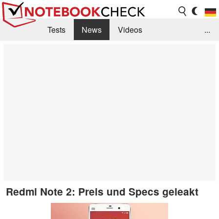
Tests
News
Videos
...
Benchmarks & Tech
Externe Tests
Kaufberatung
Deals
Suche
Jobs
Forum
Redmi Note 2: Preis und Specs geleakt