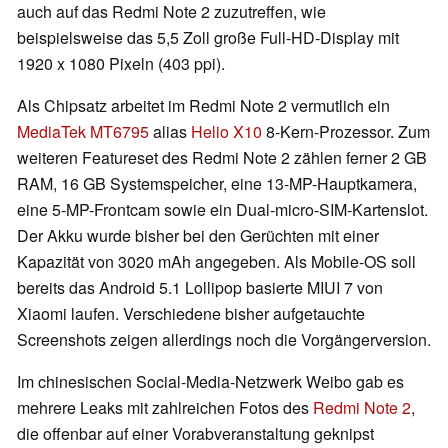
auch auf das Redmi Note 2 zuzutreffen, wie
beispielsweise das 5,5 Zoll große Full-HD-Display mit
1920 x 1080 Pixeln (403 ppi).
Als Chipsatz arbeitet im Redmi Note 2 vermutlich ein
MediaTek MT6795
alias
Helio X10
8-Kern-Prozessor. Zum
weiteren Featureset des Redmi Note 2 zählen ferner 2 GB
RAM, 16 GB Systemspeicher, eine 13-MP-Hauptkamera,
eine 5-MP-Frontcam sowie ein Dual-micro-SIM-Kartenslot.
Der Akku wurde bisher bei den Gerüchten mit einer
Kapazität von 3020 mAh angegeben. Als Mobile-OS soll
bereits das Android 5.1 Lollipop basierte MIUI 7 von
Xiaomi laufen. Verschiedene bisher aufgetauchte
Screenshots zeigen allerdings noch die Vorgängerversion.
Im chinesischen Social-Media-Netzwerk Weibo gab es
mehrere Leaks mit zahlreichen Fotos des
Redmi Note 2
,
die offenbar auf einer Vorabveranstaltung geknipst