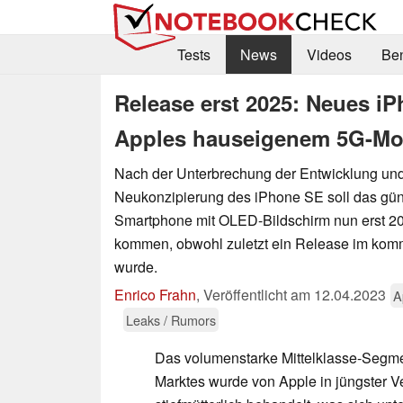
Tests
News
Videos
Be
Release erst 2025: Neues i
Apples hauseigenem 5G-Mo
Nach der Unterbrechung der Entwicklung un
Neukonzipierung des iPhone SE soll das gün
Smartphone mit OLED-Bildschirm nun erst 2
kommen, obwohl zuletzt ein Release im komm
wurde.
Enrico Frahn
,
Veröffentlicht am
12.04.2023
A
Leaks / Rumors
Das volumenstarke Mittelklasse-Segm
Marktes wurde von Apple in jüngster V