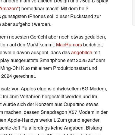
nter anderem am veralteten Design und 750p-Display
 Amazon
) bemerkbar macht. Mit dem heiß
 günstigsten iPhones soll dieser Rückstand zur
 aber aufgeholt werden.
inem neuesten Gerücht aber noch etwas gedulden,
tion auf den Markt kommt.
MacRumors
berichtet,
tlerweile davon ausgeht, dass das
angeblich
mit
play ausgerüstete Smartphone erst 2025 auf dem
e Ming-Chi Kuo mit einem Produktionsstart und
 2024 gerechnet.
Einsatz von Apples eigens entwickeltem 5G-Modem,
im 4nm-Verfahren hergestellt werden und im
it würde sich der Konzern aus Cupertino etwas
mm machen, dessen Snapdragon X57 Modem in der
gen Apple-Handys werkelt. Zum grundlegenden
hte Jeff Pu allerdings keine Angaben. Bislang