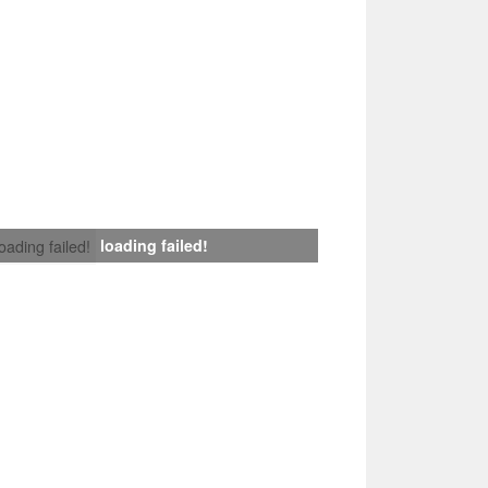
loading failed!
loading failed!