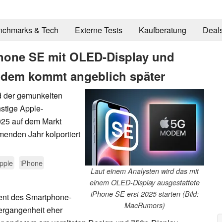
nchmarks & Tech
Externe Tests
Kaufberatung
Deal
Phone SE mit OLED-Display und
dem kommt angeblich später
d der gemunkelten
stige Apple-
025 auf dem Markt
enden Jahr kolportiert
pple
iPhone
Laut einem Analysten wird das mit
einem OLED-Display ausgestattete
iPhone SE erst 2025 starten (Bild:
ent des Smartphone-
MacRumors)
ergangenheit eher