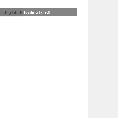
loading failed!
loading failed!