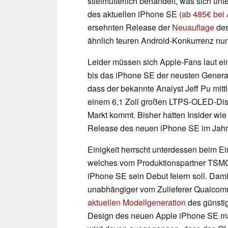
stiefmütterlich behandelt, was sich u
des aktuellen iPhone SE (
ab 485€ bei
ersehnten Release der
Neuauflage
des
ähnlich teuren Android-Konkurrenz nun
Leider müssen sich Apple-Fans laut e
bis das iPhone SE der neusten Genera
dass der bekannte Analyst Jeff Pu mit
einem 6,1 Zoll großen LTPS-OLED-Dis
Markt kommt. Bisher hatten Insider wi
Release des neuen iPhone SE im Jahr
Einigkeit herrscht unterdessen beim 
welches vom Produktionspartner TSMC 
iPhone SE sein Debut feiern soll. Dam
unabhängiger vom Zulieferer Qualco
aktuellen Modellgeneration
des günsti
Design des neuen Apple iPhone SE mac