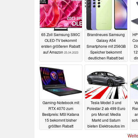
65 Zoll Samsung S90C
Brandneues Samsung
HP 
OLED-TV bekommt
Galaxy A54
Con
ersten größeren Rabatt
Smartphone mit 256GB
Di
auf Amazon
Speicher bekommt
12
25.04.2023
deutlichen Rabatt bei
di
Amazon
23.04.2023
Gaming-Notebook mit
Tesla Model 3 und
Ve
RTX 4070 zum
Polestar 2 ab 499 Euro
Ras
Bestpreis: MSI Katana
pro Monat: Media
a
15 bekommt bisher
Markt und Saturn
sofo
größten Rabatt
bieten Elektroautos im
Abo
19.04.2023
19.04.2023
Weite