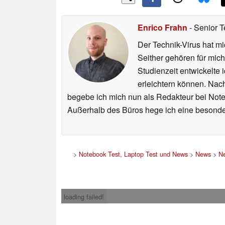
Enrico Frahn
- Senior T
Der Technik-Virus hat mi
Seither gehören für mic
Studienzeit entwickelte 
erleichtern können. Nac
begebe ich mich nun als Redakteur bei Not
Außerhalb des Büros hege ich eine besonder
>
Notebook Test, Laptop Test und News
>
News
>
Ne
loading failed!