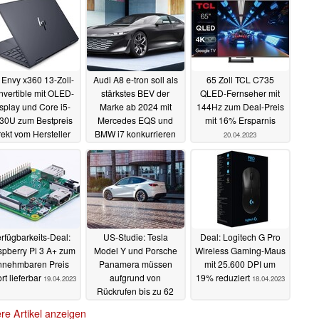
Envy x360 13-Zoll-
Audi A8 e-tron soll als
65 Zoll TCL C735
vertible mit OLED-
stärkstes BEV der
QLED-Fernseher mit
splay und Core i5-
Marke ab 2024 mit
144Hz zum Deal-Preis
30U zum Bestpreis
Mercedes EQS und
mit 16% Ersparnis
rekt vom Hersteller
BMW i7 konkurrieren
20.04.2023
22.04.2023
21.04.2023
rfügbarkeits-Deal:
US-Studie: Tesla
Deal: Logitech G Pro
pberry Pi 3 A+ zum
Model Y und Porsche
Wireless Gaming-Maus
nnehmbaren Preis
Panamera müssen
mit 25.600 DPI um
rt lieferbar
aufgrund von
19% reduziert
19.04.2023
18.04.2023
Rückrufen bis zu 62
mal in die Werkstatt
re Artikel anzeigen