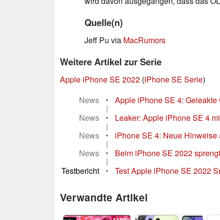
wird davon ausgegangen, dass das O
Quelle(n)
Jeff Pu via
MacRumors
Weitere Artikel zur Serie
Apple iPhone SE 2022
(
iPhone SE Serie
)
News
•
Apple iPhone SE 4: Geleakte 
|
News
•
Leaker: Apple iPhone SE 4 mi
|
News
•
iPhone SE 4: Neue Hinweise 
|
News
•
Beim iPhone SE 2022 sprengt 
|
Testbericht
•
Test Apple iPhone SE 2022 Sm
Verwandte Artikel