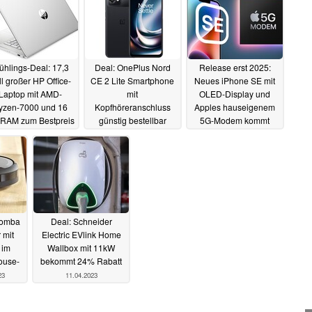
ühlings-Deal: 17,3
Deal: OnePlus Nord
Release erst 2025:
ll großer HP Office-
CE 2 Lite Smartphone
Neues iPhone SE mit
Laptop mit AMD-
mit
OLED-Display und
yzen-7000 und 16
Kopfhöreranschluss
Apples hauseigenem
RAM zum Bestpreis
günstig bestellbar
5G-Modem kommt
angeblich später
19.04.2023
15.04.2023
12.04.2023
oomba
Deal: Schneider
 mit
Electric EVlink Home
 im
Wallbox mit 11kW
ouse-
bekommt 24% Rabatt
23
11.04.2023