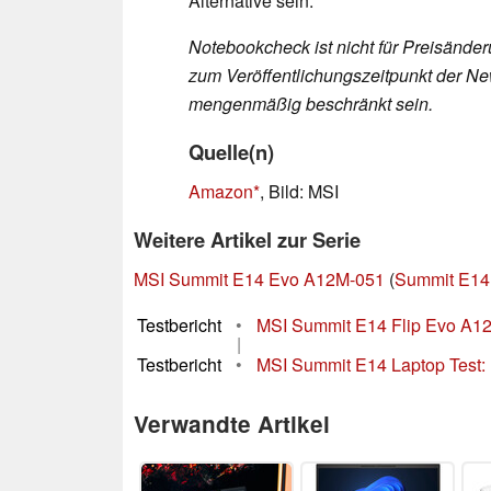
Alternative sein.
Notebookcheck ist nicht für Preisände
zum Veröffentlichungszeitpunkt der New
mengenmäßig beschränkt sein.
Quelle(n)
Amazon
, Bild: MSI
Weitere Artikel zur Serie
MSI Summit E14 Evo A12M-051
(
Summit E14
Testbericht
•
MSI Summit E14 Flip Evo A12M 
|
Testbericht
•
MSI Summit E14 Laptop Test: P
Verwandte Artikel