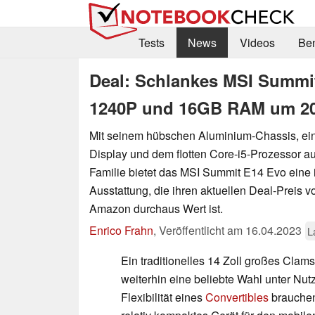
Tests
News
Videos
Be
Deal: Schlankes MSI Summit
1240P und 16GB RAM um 20%
Mit seinem hübschen Aluminium-Chassis, ein
Display und dem flotten Core-i5-Prozessor au
Familie bietet das MSI Summit E14 Evo eine 
Ausstattung, die ihren aktuellen Deal-Preis v
Amazon durchaus Wert ist.
Enrico Frahn
,
Veröffentlicht am
16.04.2023
L
Ein traditionelles 14 Zoll großes Clams
weiterhin eine beliebte Wahl unter Nutz
Flexibilität eines
Convertibles
brauchen