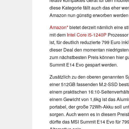
relativ kompaktes Gerät für den mobile
diese Kategorie fällt auch das eher w
Amazon nun günstig erworben werden
Amazon
bietet derzeit nämlich eine 
mit dem
Intel Core i5-1240P
Prozessor
ist, für deutlich reduzierte 799 Euro i
dieser Deal den momentan niedrigsten 
zum nächstbesten Preis können hier g
Summit E14 Evo gespart werden.
Zusätzlich zu den oberen genannten Sp
einer 512GB fassenden M.2-SSD bestü
einem praktischen 16:10-Seitenverhält
einem Gewicht von 1,6kg ist das Alum
portabel, der große 72Wh-Akku soll un
sorgen. Auch wenn es in diesem Preis
dürfte das MSI Summit E14 Evo für 79