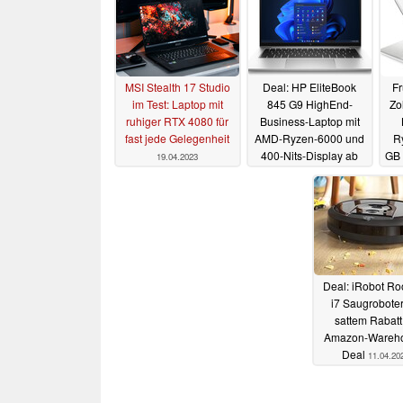
MSI Stealth 17 Studio
Deal: HP EliteBook
Fr
im Test: Laptop mit
845 G9 HighEnd-
Zo
ruhiger RTX 4080 für
Business-Laptop mit
fast jede Gelegenheit
AMD-Ryzen-6000 und
R
400-Nits-Display ab
GB 
19.04.2023
günstige 799 Euro
19.04.2023
Deal: iRobot R
i7 Saugroboter
sattem Rabatt
Amazon-Wareh
Deal
11.04.20