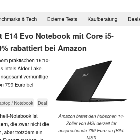
nchmarks & Tech
Externe Tests
Kaufberatung
Deal
 E14 Evo Notebook mit Core i5-
 rabattiert bei Amazon
em praktischen 16:10-
s Intels Alder-Lake-
insgesamt vernünftige
on 799 Euro bei
aptop / Notebook
Deal
hell-Notebook ist
Amazon bietet den hübschen 14-
Zöller von MSI derzeit für
ern, die zwar nicht die
ansprechende 799 Euro an (Bild:
, aber trotzdem ein
MSI)