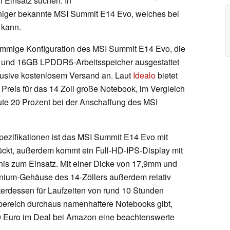
n Einsatz suchen. In
eniger bekannte MSI Summit E14 Evo, welches bei
 kann.
stimmige Konfiguration des MSI Summit E14 Evo, die
 und 16GB LPDDR5-Arbeitsspeicher ausgestattet
nklusive kostenlosem Versand an. Laut
Idealo
bietet
Preis für das 14 Zoll große Notebook, im Vergleich
ute 20 Prozent bei der Anschaffung des MSI
ezifikationen ist das MSI Summit E14 Evo mit
ckt, außerdem kommt ein Full-HD-IPS-Display mit
nis zum Einsatz. Mit einer Dicke von 17,9mm und
inium-Gehäuse des 14-Zöllers außerdem relativ
terdessen für Laufzeiten von rund 10 Stunden
bereich durchaus namenhaftere Notebooks gibt,
9 Euro im Deal bei Amazon eine beachtenswerte