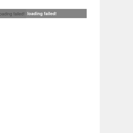
loading failed!
loading failed!