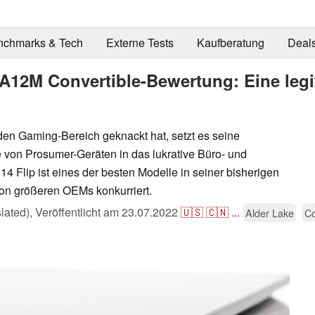
nchmarks & Tech
Externe Tests
Kaufberatung
Deal
A12M Convertible-Bewertung: Eine legit
en Gaming-Bereich geknackt hat, setzt es seine
 von Prosumer-Geräten in das lukrative Büro- und
4 Flip ist eines der besten Modelle in seiner bisherigen
 von größeren OEMs konkurriert.
lated),
Veröffentlicht am
23.07.2022
🇺🇸
🇨🇳
...
Alder Lake
Co