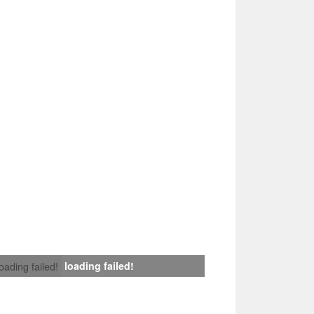
loading failed!
loading failed!