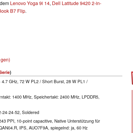
e dem
Lenovo Yoga 9i 14
,
Dell Latitude 9420 2-in-
ook B7 Flip
.
 gen)
Serie
)
- 4.7 GHz, 72 W PL2 / Short Burst, 28 W PL1 /
rntakt: 1400 MHz, Speichertakt: 2400 MHz, LPDDR5,
-24-24-52, Soldered
243 PPI, 10-point capacitive, Native Unterstützung für
0QAN04.R, IPS, AUO7F9A, spiegelnd: ja, 60 Hz