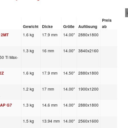
Preis
Gewicht
Dicke
Größe
Auflösung
ab
1.6 kg
17.9 mm
14.00"
2880x1800
A12MT
1.3 kg
16 mm
14.00"
3840x2160
50 Ti Max-
1.6 kg
17.9 mm
14.50"
2880x1800
2Z
s
1.2 kg
17 mm
14.00"
1900x1200
s
1.3 kg
14.6 mm
14.00"
2880x1800
4IAP G7
1.5 kg
13.94 mm
14.00"
2560x1600
s