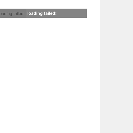
loading failed!
loading failed!