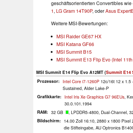
geschäftsorientierten Convertibles wi
1
,
LG Gram 14T90P
, oder
Asus ExpertB
Weitere MSI-Bewertungen:
MSI Raider GE67 HX
MSI Katana GF66
MSI Summit B15
MSI Summit E13 Flip Evo (Intel 11th
MSI Summit E14 Flip Evo A12MT (
Summit E14 
Prozessor
Intel Core i7-1260P
12c/16t 12 x 1.5 
Sustained, Alder Lake-P
Grafikkarte
Intel Iris Xe Graphics G7 96EUs
, Ke
30.0.101.1994
RAM
32 GB
, LPDDR5-4800, Dual-Channel, 32
Bildschirm
14.00 Zoll 16:10, 2880 x 1800 Pixel 
die Stifteingabe, AU Optronics B14