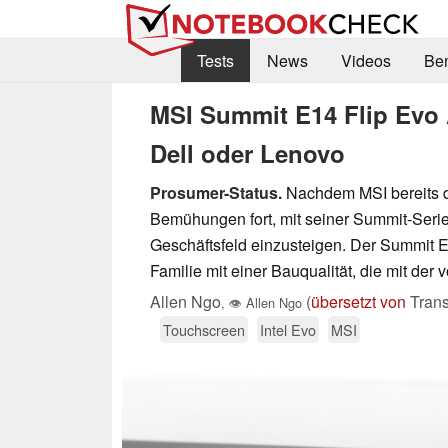
Tests
News
Videos
Be
MSI Summit E14 Flip Evo 
Dell oder Lenovo
Prosumer-Status.
Nachdem MSI bereits d
Bemühungen fort, mit seiner Summit-Serie
Geschäftsfeld einzusteigen. Der Summit E1
Familie mit einer Bauqualität, die mit der
Allen Ngo
(
übersetzt von
Trans
,
👁
Allen Ngo
Touchscreen
Intel Evo
MSI