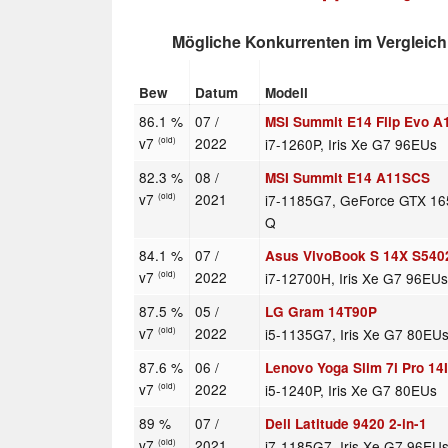
Mögliche Konkurrenten im Vergleich
Bew
Datum
Modell
86.1 %
07 /
MSI Summit E14 Flip Evo 
v7
2022
i7-1260P, Iris Xe G7 96EUs
(old)
82.3 %
08 /
MSI Summit E14 A11SCS
v7
2021
i7-1185G7, GeForce GTX 16
(old)
Q
84.1 %
07 /
Asus VivoBook S 14X S540
v7
2022
i7-12700H, Iris Xe G7 96EU
(old)
87.5 %
05 /
LG Gram 14T90P
v7
2022
i5-1135G7, Iris Xe G7 80EU
(old)
87.6 %
06 /
Lenovo Yoga Slim 7i Pro 1
v7
2022
i5-1240P, Iris Xe G7 80EUs
(old)
89 %
07 /
Dell Latitude 9420 2-in-1
v7
2021
i7-1185G7, Iris Xe G7 96EU
(old)