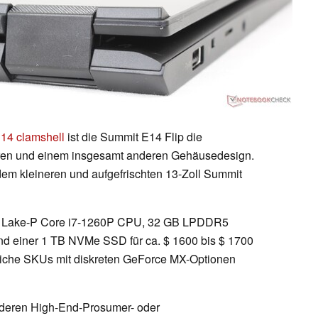
14 clamshell
ist die Summit E14 Flip die
eren und einem insgesamt anderen Gehäusedesign.
em kleineren und aufgefrischten 13-Zoll Summit
lder Lake-P Core i7-1260P CPU, 32 GB LPDDR5
 einer 1 TB NVMe SSD für ca. $ 1600 bis $ 1700
zliche SKUs mit diskreten GeForce MX-Optionen
anderen High-End-Prosumer- oder