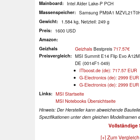
Mainboard
Intel Alder Lake-P PCH
Massenspeicher
Samsung PM9A1 MZVL21T0
Gewicht
1.584 kg, Netzteil: 249 g
Preis
1600 USD
Amazon
Geizhals
Geizhals
Bestpreis
717.57€
Preisvergleich
MSI Summit E14 Flip Evo A12MT
DE (0014F1-049)
ITboost.de (de): 717.57 EUR
G-Electronics (de): 2999 EUR
G-Electronics (de): 2999 EUR
Links
MSI Startseite
MSI Notebooks Übersichtseite
Hinweis: Der Hersteller kann abweichende Bauteile
Spezifikationen unter dem gleichen Modellnamen e
Vollständige
[+] Zum Vergleich