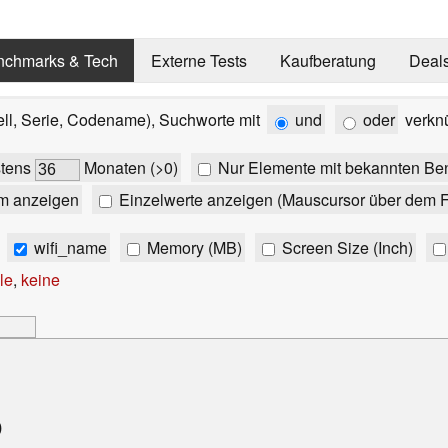
nchmarks & Tech
Externe Tests
Kaufberatung
Deal
ell, Serie, Codename), Suchworte mit
und
oder
verkn
stens
Monaten (>0)
Nur Elemente mit bekannten Be
m anzeigen
Einzelwerte anzeigen (Mauscursor über dem F
wifi_name
Memory (MB)
Screen Size (Inch)
le
,
keine