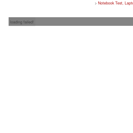
>
Notebook Test, Lapt
loading failed!