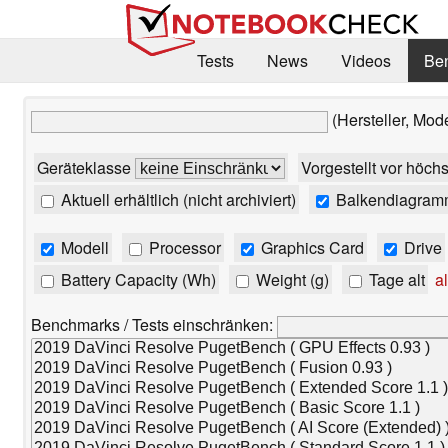
Tests
News
Videos
Be
(Hersteller, Mod
Geräteklasse
Vorgestellt vor höch
Aktuell erhältlich (nicht archiviert)
Balkendiagram
Modell
Processor
Graphics Card
Drive
Battery Capacity (Wh)
Weight (g)
Tage alt
al
Benchmarks / Tests einschränken: