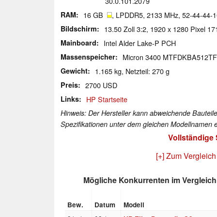
30.0.101.2079
RAM
16 GB
, LPDDR5, 2133 MHz, 52-44-44-1
Bildschirm
13.50 Zoll 3:2, 1920 x 1280 Pixel 1
Mainboard
Intel Alder Lake-P PCH
Massenspeicher
Micron 3400 MTFDKBA512T
Gewicht
1.165 kg, Netzteil: 270 g
Preis
2700 USD
Links
HP Startseite
Hinweis: Der Hersteller kann abweichende Bauteile
Spezifikationen unter dem gleichen Modellnamen e
Vollständige
[+] Zum Vergleich
Mögliche Konkurrenten im Vergleich
Bew.
Datum
Modell