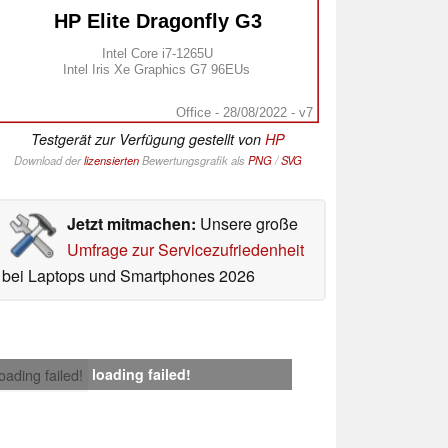
HP Elite Dragonfly G3
Intel Core i7-1265U
Intel Iris Xe Graphics G7 96EUs
Office - 28/08/2022 - v7
Testgerät zur Verfügung gestellt von
HP
Download der
lizensierten
Bewertungsgrafik als
PNG
/
SVG
Jetzt mitmachen:
Unsere große
Umfrage zur Servicezufriedenheit
bei Laptops und Smartphones 2026
loading failed!
loading failed!