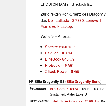
LPDDR5-RAM sind jedoch fix.
Zur direkten Konkurrenz des Dragonfly
das
Dell Latitude 13 7330
,
Lenovo Thi
Framework Laptop
.
Weitere HP-Tests:
Spectre x360 13.5
Pavilion Plus 14
EliteBook 845 G9
ProBook 445 G8
ZBook Power 15 G8
HP Elite Dragonfly G3 (
Elite Dragonfly Serie
)
Prozessor
Intel Core i7-1265U
10c/12t 10 x 1.3 
Sustained, Alder Lake-U
Grafikkarte
Intel Iris Xe Graphics G7 96EUs
, Ke