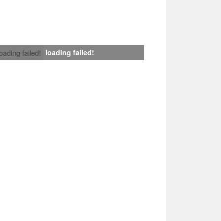
loading failed!
loading failed!