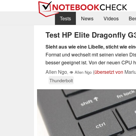
Tests
News
Videos
Be
Test HP Elite Dragonfly 
Sieht aus wie eine Libelle, sticht wie ei
Format und wechselt mit seinen vielen Dis
besser geeignet ist. Von der neuen CPU ha
Allen Ngo
(
übersetzt von
Mariu
,
👁
Allen Ngo
Thunderbolt