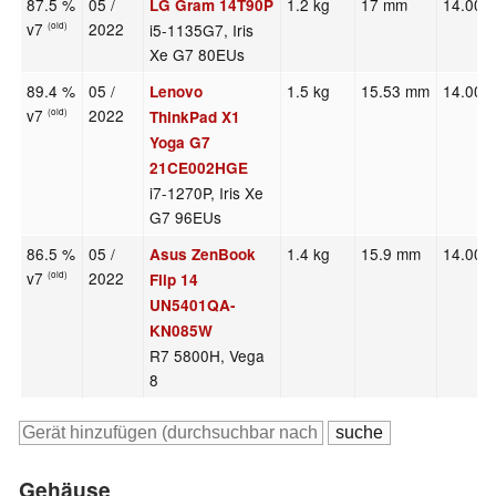
87.5 %
05 /
1.2 kg
17 mm
14.00"
LG Gram 14T90P
v7
2022
i5-1135G7, Iris
(old)
Xe G7 80EUs
89.4 %
05 /
1.5 kg
15.53 mm
14.00"
Lenovo
v7
2022
(old)
ThinkPad X1
Yoga G7
21CE002HGE
i7-1270P, Iris Xe
G7 96EUs
86.5 %
05 /
1.4 kg
15.9 mm
14.00"
Asus ZenBook
v7
2022
(old)
Flip 14
UN5401QA-
KN085W
R7 5800H, Vega
8
Gehäuse