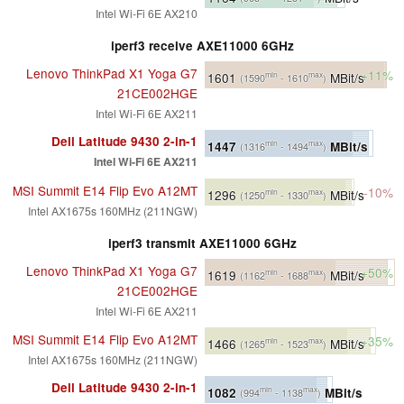
Intel Wi-Fi 6E AX210
iperf3 receive AXE11000 6GHz
Lenovo ThinkPad X1 Yoga G7
+11%
1601
MBit/s
min
max
(1590
- 1610
)
21CE002HGE
Intel Wi-Fi 6E AX211
Dell Latitude 9430 2-in-1
1447
MBit/s
min
max
(1316
- 1494
)
Intel Wi-Fi 6E AX211
MSI Summit E14 Flip Evo A12MT
-10%
1296
MBit/s
min
max
(1250
- 1330
)
Intel AX1675s 160MHz (211NGW)
iperf3 transmit AXE11000 6GHz
Lenovo ThinkPad X1 Yoga G7
+50%
1619
MBit/s
min
max
(1162
- 1688
)
21CE002HGE
Intel Wi-Fi 6E AX211
MSI Summit E14 Flip Evo A12MT
+35%
1466
MBit/s
min
max
(1265
- 1523
)
Intel AX1675s 160MHz (211NGW)
Dell Latitude 9430 2-in-1
1082
MBit/s
min
max
(994
- 1138
)