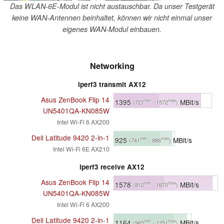
Das WLAN-6E-Modul ist nicht austauschbar. Da unser Testgerät
keine WAN-Antennen beinhaltet, können wir nicht einmal unser
eigenes WAN-Modul einbauen.
Networking
iperf3 transmit AX12
Asus ZenBook Flip 14
1395
MBit/s
min
max
(727
- 1572
)
UN5401QA-KN085W
Intel Wi-Fi 6 AX200
Dell Latitude 9420 2-in-1
925
MBit/s
min
max
(741
- 986
)
Intel Wi-Fi 6E AX210
iperf3 receive AX12
Asus ZenBook Flip 14
1578
MBit/s
min
max
(812
- 1670
)
UN5401QA-KN085W
Intel Wi-Fi 6 AX200
Dell Latitude 9420 2-in-1
1164
MBit/s
min
max
(965
- 1251
)