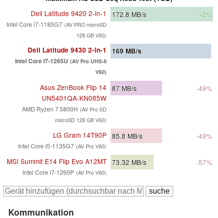
Dell Latitude 9420 2-in-1
172.8
MB/s
+2%
Intel Core i7-1185G7
(AV PRO microSD
128 GB V60)
Dell Latitude 9430 2-in-1
169
MB/s
Intel Core i7-1265U
(AV Pro UHS-II
V60)
Asus ZenBook Flip 14
87
MB/s
-49%
UN5401QA-KN085W
AMD Ryzen 7 5800H
(AV Pro SD
microSD 128 GB V60)
LG Gram 14T90P
85.8
MB/s
-49%
Intel Core i5-1135G7
(AV Pro V60)
MSI Summit E14 Flip Evo A12MT
73.32
MB/s
-57%
Intel Core i7-1260P
(AV Pro V60)
Kommunikation