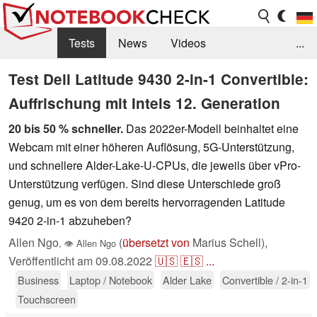
Tests
News
Videos
...
Benchmarks & Tech
Externe Tests
Test Dell Latitude 9430 2-in-1 Convertible:
Auffrischung mit Intels 12. Generation
Kaufberatung
Deals
Suche
Jobs
20 bis 50 % schneller.
Das 2022er-Modell beinhaltet eine
Forum
Webcam mit einer höheren Auflösung, 5G-Unterstützung,
und schnellere Alder-Lake-U-CPUs, die jeweils über vPro-
Unterstützung verfügen. Sind diese Unterschiede groß
genug, um es von dem bereits hervorragenden Latitude
9420 2-in-1 abzuheben?
Allen Ngo
(
übersetzt von
Marius Schell),
,
👁
Allen Ngo
Veröffentlicht am
09.08.2022
🇺🇸
🇪🇸
...
Business
Laptop / Notebook
Alder Lake
Convertible / 2-in-1
Touchscreen