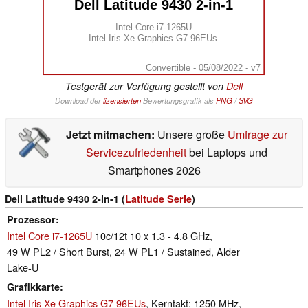
Dell Latitude 9430 2-in-1
Intel Core i7-1265U
Intel Iris Xe Graphics G7 96EUs
Convertible - 05/08/2022 - v7
Testgerät zur Verfügung gestellt von
Dell
Download der
lizensierten
Bewertungsgrafik als
PNG
/
SVG
Jetzt mitmachen:
Unsere große
Umfrage zur
Servicezufriedenheit
bei Laptops und
Smartphones 2026
Dell Latitude 9430 2-in-1 (
Latitude Serie
)
Prozessor
Intel Core i7-1265U
10c/12t 10 x 1.3 - 4.8 GHz,
49 W PL2 / Short Burst, 24 W PL1 / Sustained, Alder
Lake-U
Grafikkarte
Intel Iris Xe Graphics G7 96EUs
, Kerntakt: 1250 MHz,