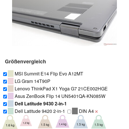
Größenvergleich
MSI Summit E14 Flip Evo A12MT
LG Gram 14T90P
Lenovo ThinkPad X1 Yoga G7 21CE002HGE
Asus ZenBook Flip 14 UN5401QA-KN085W
Dell Latitude 9430 2-in-1
Dell Latitude 9420 2-in-1
DIN A4
❌
1.2 kg
1.4 kg
1.5 kg
1.5 kg
1.5 kg
1.6 kg