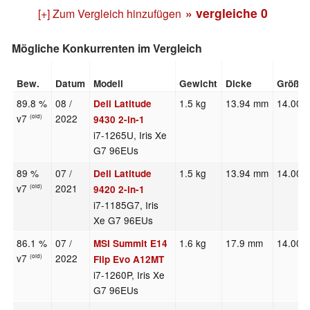
» vergleiche
0
[+] Zum Vergleich hinzufügen
Mögliche Konkurrenten im Vergleich
Bew.
Datum
Modell
Gewicht
Dicke
Größe
89.8 %
08 /
1.5 kg
13.94 mm
14.00"
Dell Latitude
v7
2022
(old)
9430 2-in-1
i7-1265U, Iris Xe
G7 96EUs
89 %
07 /
1.5 kg
13.94 mm
14.00"
Dell Latitude
v7
2021
(old)
9420 2-in-1
i7-1185G7, Iris
Xe G7 96EUs
86.1 %
07 /
1.6 kg
17.9 mm
14.00"
MSI Summit E14
v7
2022
(old)
Flip Evo A12MT
i7-1260P, Iris Xe
G7 96EUs