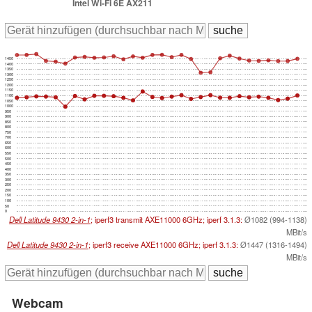
Intel Wi-Fi 6E AX211
1450
1400
1350
1300
1250
1200
1150
1100
1050
1000
950
900
850
800
750
700
650
600
550
500
450
400
350
300
250
200
150
100
50
0
Dell Latitude 9430 2-in-1
; iperf3 transmit AXE11000 6GHz; iperf 3.1.3:
Ø1082 (994-1138)
MBit/s
Dell Latitude 9430 2-in-1
; iperf3 receive AXE11000 6GHz; iperf 3.1.3:
Ø1447 (1316-1494)
MBit/s
Webcam