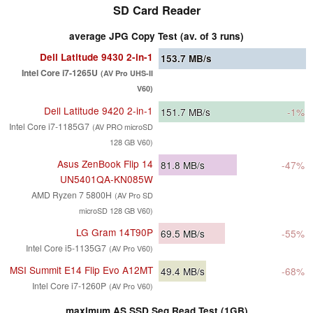
SD Card Reader
average JPG Copy Test (av. of 3 runs)
Dell Latitude 9430 2-in-1
153.7
MB/s
Intel Core i7-1265U
(AV Pro UHS-II
V60)
Dell Latitude 9420 2-in-1
151.7
MB/s
-1%
Intel Core i7-1185G7
(AV PRO microSD
128 GB V60)
Asus ZenBook Flip 14
81.8
MB/s
-47%
UN5401QA-KN085W
AMD Ryzen 7 5800H
(AV Pro SD
microSD 128 GB V60)
LG Gram 14T90P
69.5
MB/s
-55%
Intel Core i5-1135G7
(AV Pro V60)
MSI Summit E14 Flip Evo A12MT
49.4
MB/s
-68%
Intel Core i7-1260P
(AV Pro V60)
maximum AS SSD Seq Read Test (1GB)