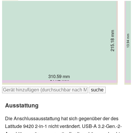
215.18 mm
215.18 mm
222.3 mm
222.5 mm
227.5 mm
13.94 mm
13.94 mm
220 mm
15.53 mm
15.9 mm
17 mm
17.9 mm
310.59 mm
310.59 mm
314 mm
314.4 mm
311.2 mm
314 mm
Ausstattung
Die Anschlussausstattung hat sich gegenüber der des
Latitude 9420 2-in-1 nicht verändert. USB-A 3.2-Gen.-2-