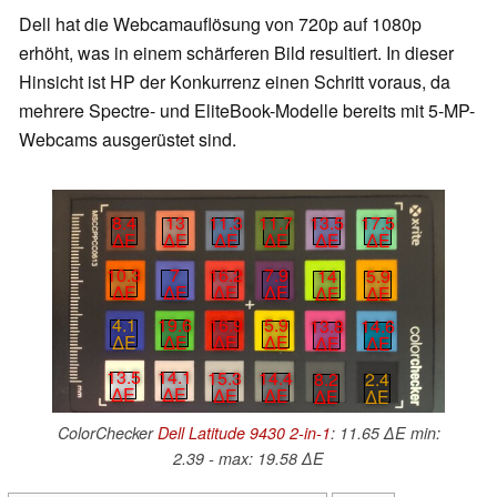
Dell hat die Webcamauflösung von 720p auf 1080p
erhöht, was in einem schärferen Bild resultiert. In dieser
Hinsicht ist HP der Konkurrenz einen Schritt voraus, da
mehrere Spectre- und EliteBook-Modelle bereits mit 5-MP-
Webcams ausgerüstet sind.
11.3
11.7
13.5
17.5
8.4
13
∆E
∆E
∆E
∆E
∆E
∆E
10.3
7
16.2
7.9
14
5.9
∆E
∆E
∆E
∆E
∆E
∆E
4.1
19.6
16.9
5.9
13.8
14.6
∆E
∆E
∆E
∆E
∆E
∆E
13.5
14.1
15.3
14.4
8.2
2.4
∆E
∆E
∆E
∆E
∆E
∆E
ColorChecker
Dell Latitude 9430 2-in-1
: 11.65 ∆E min:
2.39 - max: 19.58 ∆E