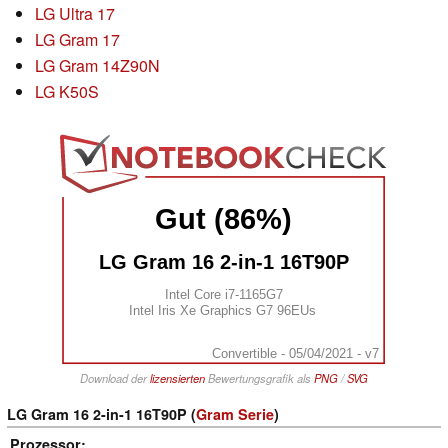
LG Ultra 17
LG Gram 17
LG Gram 14Z90N
LG K50S
Gut (86%)
LG Gram 16 2-in-1 16T90P
Intel Core i7-1165G7
Intel Iris Xe Graphics G7 96EUs
Convertible - 05/04/2021 - v7
Download der
lizensierten
Bewertungsgrafik als
PNG
/
SVG
LG Gram 16 2-in-1 16T90P (
Gram Serie
)
Prozessor