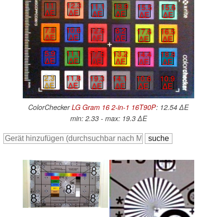
11
12.3
11.1
13.9
15.5
15.6
∆E
∆E
∆E
∆E
∆E
∆E
7.8
10.6
12.8
6.2
17.6
16.5
∆E
∆E
∆E
∆E
∆E
∆E
5.9
11.1
17.5
13.2
14.4
18.8
∆E
∆E
∆E
∆E
∆E
∆E
2.3
11.8
19.3
14.1
10.6
10.9
∆E
∆E
∆E
∆E
∆E
∆E
ColorChecker
LG Gram 16 2-in-1 16T90P
: 12.54 ∆E
min: 2.33 - max: 19.3 ∆E