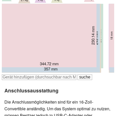
2.1 kg
230.14 mm
234 mm
240 mm
16.9 mm
246 mm
18 mm
249 mm
250 mm
16.2 mm
20 mm
19.3 mm
17 mm
344.72 mm
369 mm
357 mm
358 mm
357 mm
361.2 mm
Anschlussausstattung
Die Anschlussmöglichkeiten sind für ein 16-Zoll-
Convertible anständig. Um das System optimal zu nutzen,
müssen Besitzer jedoch in USB-C-Adapter oder