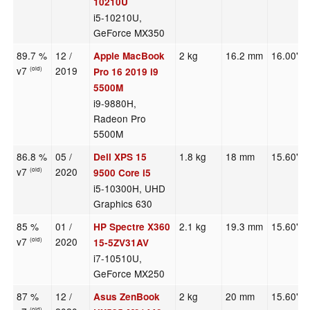
10210U
i5-10210U,
GeForce MX350
89.7 %
12 /
2 kg
16.2 mm
16.00"
Apple MacBook
v7
2019
(old)
Pro 16 2019 i9
5500M
i9-9880H,
Radeon Pro
5500M
86.8 %
05 /
1.8 kg
18 mm
15.60"
Dell XPS 15
v7
2020
(old)
9500 Core i5
i5-10300H, UHD
Graphics 630
85 %
01 /
2.1 kg
19.3 mm
15.60"
HP Spectre X360
v7
2020
(old)
15-5ZV31AV
i7-10510U,
GeForce MX250
87 %
12 /
2 kg
20 mm
15.60"
Asus ZenBook
(old)