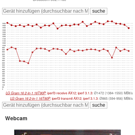
1500
1450
1400
1350
1300
1250
1200
1150
1100
1050
1000
950
900
850
800
750
700
650
600
550
500
450
400
350
300
250
200
150
100
50
0
LG Gram 16 2-in-1 16T90P
; iperf3 receive AX12; iperf 3.1.3:
Ø1472 (1384-1550) MBit/s
LG Gram 16 2-in-1 16T90P
; iperf3 transmit AX12; iperf 3.1.3:
Ø865 (594-956) MBit/s
Webcam