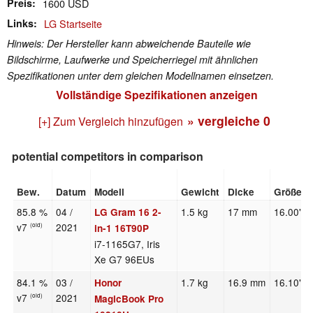
Preis
1600 USD
Links
LG Startseite
Hinweis: Der Hersteller kann abweichende Bauteile wie
Bildschirme, Laufwerke und Speicherriegel mit ähnlichen
Spezifikationen unter dem gleichen Modellnamen einsetzen.
Vollständige Spezifikationen anzeigen
» vergleiche
0
[+] Zum Vergleich hinzufügen
potential competitors in comparison
Bew.
Datum
Modell
Gewicht
Dicke
Größe
85.8 %
04 /
1.5 kg
17 mm
16.00"
LG Gram 16 2-
v7
2021
(old)
in-1 16T90P
i7-1165G7, Iris
Xe G7 96EUs
84.1 %
03 /
1.7 kg
16.9 mm
16.10"
Honor
v7
2021
(old)
MagicBook Pro