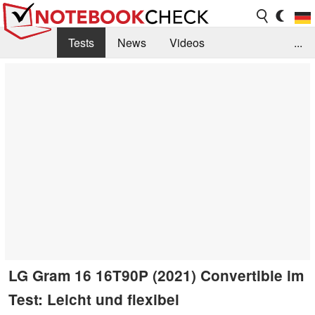
Tests
News
Videos
...
Benchmarks & Tech
Externe Tests
Kaufberatung
Deals
Suche
Jobs
Forum
LG Gram 16 16T90P (2021) Convertible im
Test: Leicht und flexibel