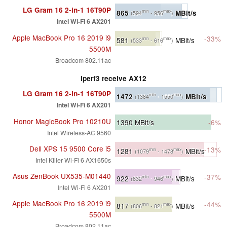
LG Gram 16 2-in-1 16T90P
865
MBit/s
min
max
(594
- 956
)
Intel Wi-Fi 6 AX201
Apple MacBook Pro 16 2019 i9
-33%
581
MBit/s
min
max
(533
- 616
)
5500M
Broadcom 802.11ac
iperf3 receive AX12
LG Gram 16 2-in-1 16T90P
1472
MBit/s
min
max
(1384
- 1550
)
Intel Wi-Fi 6 AX201
Honor MagicBook Pro 10210U
1390
MBit/s
-6%
Intel Wireless-AC 9560
Dell XPS 15 9500 Core i5
-13%
1281
MBit/s
min
max
(1079
- 1478
)
Intel Killer Wi-Fi 6 AX1650s
Asus ZenBook UX535-M01440
-37%
922
MBit/s
min
max
(832
- 946
)
Intel Wi-Fi 6 AX201
Apple MacBook Pro 16 2019 i9
-44%
817
MBit/s
min
max
(806
- 821
)
5500M
Broadcom 802.11ac