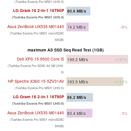
(Toshiba Exceria Pro M501 UHS-II)
LG Gram 16 2-in-1 16T90P
80.6
MB/s
(Toshiba Exceria Pro M501 UHS-II)
Asus ZenBook UX535-M01440
74.2
MB/s
-8%
(Toshiba Exceria Pro M501 microSDXC
64GB)
maximum AS SSD Seq Read Test (1GB)
Dell XPS 15 9500 Core i5
199.2
MB/s
+131%
(Toshiba Exceria Pro SDXC 64 GB UHS-
II)
HP Spectre X360 15-5ZV31AV
183.5
MB/s
+113%
(Toshiba Exceria Pro M501 UHS-II)
LG Gram 16 2-in-1 16T90P
86.2
MB/s
(Toshiba Exceria Pro M501 UHS-II)
Asus ZenBook UX535-M01440
83.4
MB/s
-3%
(Toshiba Exceria Pro M501 microSDXC
64GB)