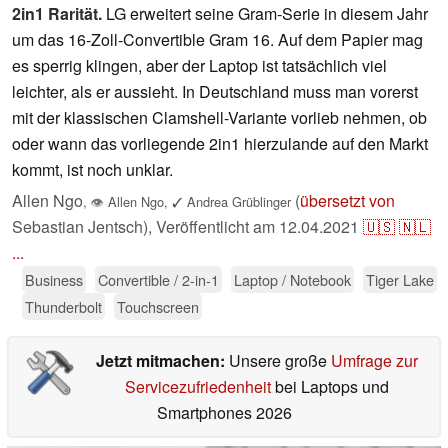
2in1 Rarität.
LG erweitert seine Gram-Serie in diesem Jahr
um das 16-Zoll-Convertible Gram 16. Auf dem Papier mag
es sperrig klingen, aber der Laptop ist tatsächlich viel
leichter, als er aussieht. In Deutschland muss man vorerst
mit der klassischen Clamshell-Variante vorlieb nehmen, ob
oder wann das vorliegende 2in1 hierzulande auf den Markt
kommt, ist noch unklar.
Allen Ngo
(
übersetzt von
,
👁
Allen Ngo
,
✓
Andrea Grüblinger
Sebastian Jentsch),
Veröffentlicht am
12.04.2021
🇺🇸
🇳🇱
...
Business
Convertible / 2-in-1
Laptop / Notebook
Tiger Lake
Thunderbolt
Touchscreen
Jetzt mitmachen:
Unsere große
Umfrage zur
Servicezufriedenheit
bei Laptops und
Smartphones 2026