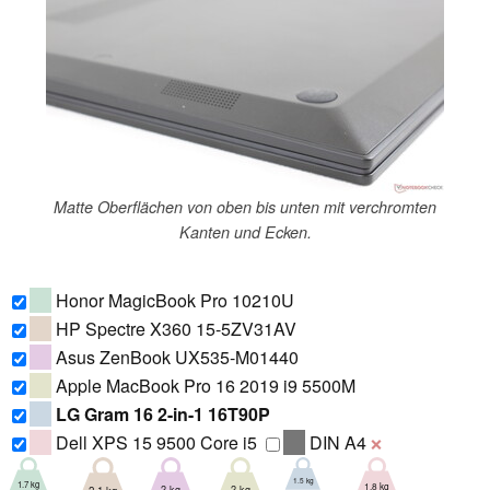
Matte Oberflächen von oben bis unten mit verchromten
Kanten und Ecken.
Honor MagicBook Pro 10210U
HP Spectre X360 15-5ZV31AV
Asus ZenBook UX535-M01440
Apple MacBook Pro 16 2019 i9 5500M
LG Gram 16 2-in-1 16T90P
Dell XPS 15 9500 Core i5
DIN A4
❌
1.5 kg
1.7 kg
1.8 kg
2 kg
2 kg