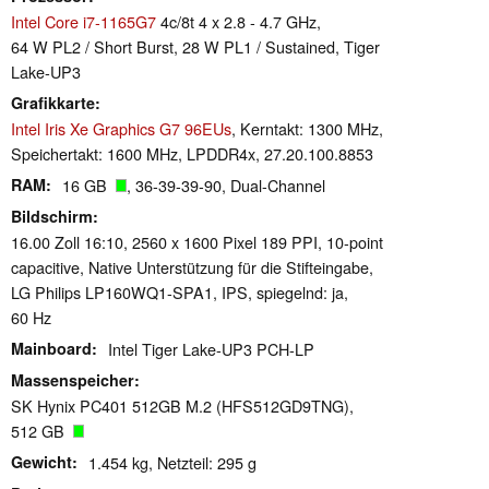
Intel Core i7-1165G7
4c/8t 4 x 2.8 - 4.7 GHz,
64 W PL2 / Short Burst, 28 W PL1 / Sustained, Tiger
Lake-UP3
Grafikkarte
Intel Iris Xe Graphics G7 96EUs
, Kerntakt: 1300 MHz,
Speichertakt: 1600 MHz, LPDDR4x, 27.20.100.8853
RAM
16 GB
, 36-39-39-90, Dual-Channel
Bildschirm
16.00 Zoll 16:10, 2560 x 1600 Pixel 189 PPI, 10-point
capacitive, Native Unterstützung für die Stifteingabe,
LG Philips LP160WQ1-SPA1, IPS, spiegelnd: ja,
60 Hz
Mainboard
Intel Tiger Lake-UP3 PCH-LP
Massenspeicher
SK Hynix PC401 512GB M.2 (HFS512GD9TNG),
512 GB
Gewicht
1.454 kg, Netzteil: 295 g