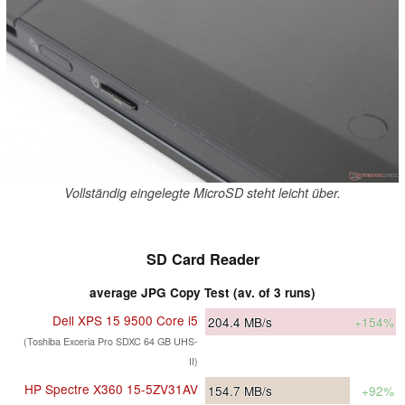
Vollständig eingelegte MicroSD steht leicht über.
SD Card Reader
average JPG Copy Test (av. of 3 runs)
Dell XPS 15 9500 Core i5
204.4
MB/s
+154%
(Toshiba Exceria Pro SDXC 64 GB UHS-
II)
HP Spectre X360 15-5ZV31AV
154.7
MB/s
+92%