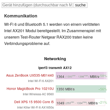
Kommunikation
Wi-Fi 6 und Bluetooth 5.1 werden von einem verlöteten
Intel AX201 Modul bereitgestellt. Im Zusammenspiel mit
unserem Test-Router Netgear RAX200 traten keine
Verbindungsprobleme auf.
Networking
iperf3 transmit AX12
Asus ZenBook UX535-M01440
+58%
1364
MBit/s
min
max
(1300
- 1398
)
Intel Wi-Fi 6 AX201
Honor MagicBook Pro 10210U
1350
MBit/s
+56%
Intel Wireless-AC 9560
Dell XPS 15 9500 Core i5
+21%
1049
MBit/s
min
max
(253
- 1334
)
Intel Killer Wi-Fi 6 AX1650s