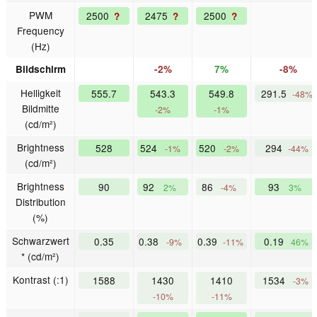
PWM
2500
2475
2500
?
?
?
Frequency
(Hz)
Bildschirm
-2%
7%
-8%
Helligkeit
555.7
543.3
549.8
291.5
-48%
Bildmitte
-2%
-1%
(cd/m²)
Brightness
528
524
520
294
-1%
-2%
-44%
(cd/m²)
Brightness
90
92
86
93
2%
-4%
3%
Distribution
(%)
Schwarzwert
0.35
0.38
0.39
0.19
-9%
-11%
46%
* (cd/m²)
Kontrast (:1)
1588
1430
1410
1534
-3%
-10%
-11%