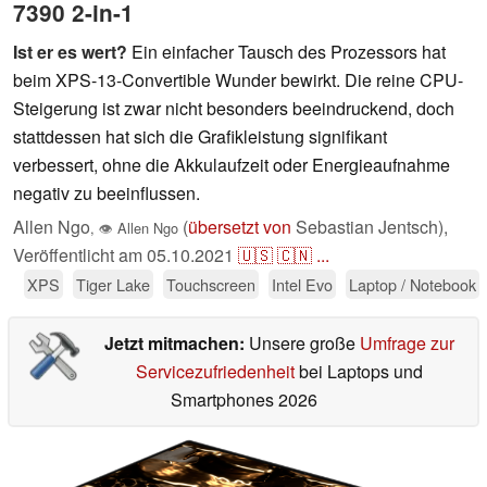
7390 2-in-1
Ist er es wert?
Ein einfacher Tausch des Prozessors hat
beim XPS-13-Convertible Wunder bewirkt. Die reine CPU-
Steigerung ist zwar nicht besonders beeindruckend, doch
stattdessen hat sich die Grafikleistung signifikant
verbessert, ohne die Akkulaufzeit oder Energieaufnahme
negativ zu beeinflussen.
Allen Ngo
(
übersetzt von
Sebastian Jentsch),
,
👁
Allen Ngo
Veröffentlicht am
05.10.2021
🇺🇸
🇨🇳
...
XPS
Tiger Lake
Touchscreen
Intel Evo
Laptop / Notebook
Jetzt mitmachen:
Unsere große
Umfrage zur
Servicezufriedenheit
bei Laptops und
Smartphones 2026