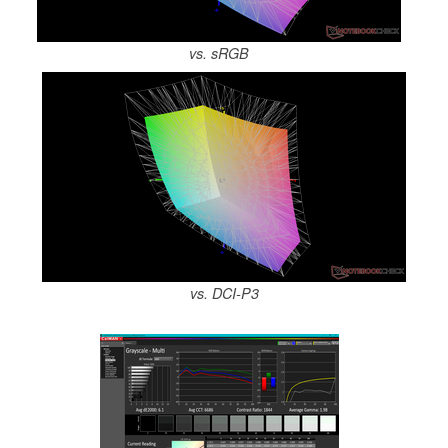
vs. sRGB
vs. DCI-P3