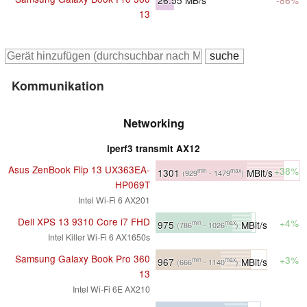
13
Kommunikation
Networking
iperf3 transmit AX12
Asus ZenBook Flip 13 UX363EA-
+38%
1301
MBit/s
min
max
(929
- 1479
)
HP069T
Intel Wi-Fi 6 AX201
Dell XPS 13 9310 Core i7 FHD
+4%
975
MBit/s
min
max
(786
- 1026
)
Intel Killer Wi-Fi 6 AX1650s
Samsung Galaxy Book Pro 360
+3%
967
MBit/s
min
max
(666
- 1140
)
13
Intel Wi-Fi 6E AX210