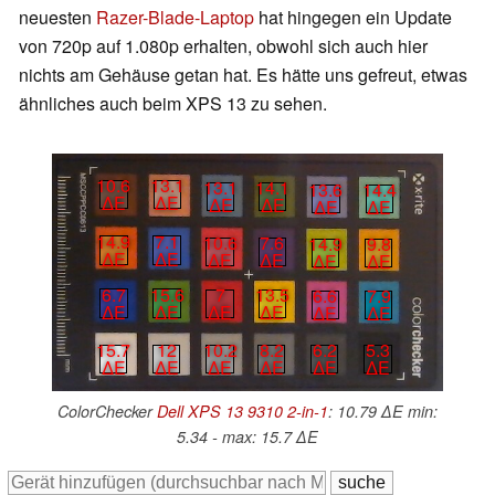
neuesten
Razer-Blade-Laptop
hat hingegen ein Update
von 720p auf 1.080p erhalten, obwohl sich auch hier
nichts am Gehäuse getan hat. Es hätte uns gefreut, etwas
ähnliches auch beim XPS 13 zu sehen.
10.6
13.1
13.1
14.1
13.6
14.4
∆E
∆E
∆E
∆E
∆E
∆E
14.9
7.1
10.6
7.6
14.9
9.8
∆E
∆E
∆E
∆E
∆E
∆E
6.7
15.6
7
13.5
6.6
7.9
∆E
∆E
∆E
∆E
∆E
∆E
6.2
5.3
10.2
8.2
15.7
12
∆E
∆E
∆E
∆E
∆E
∆E
ColorChecker
Dell XPS 13 9310 2-in-1
: 10.79 ∆E min:
5.34 - max: 15.7 ∆E