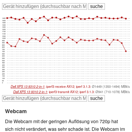
1450
1400
1350
1300
1250
1200
1150
1100
1050
1000
950
900
850
800
750
700
650
600
550
500
450
400
350
300
250
200
150
100
50
0
Dell XPS 13 9310 2-in-1
; iperf3 receive AX12; iperf 3.1.3:
Ø1449 (1350-1494) MBit/s
Dell XPS 13 9310 2-in-1
; iperf3 transmit AX12; iperf 3.1.3:
Ø941 (710-1078) MBit/s
Webcam
Die Webcam mit der geringen Auflösung von 720p hat
sich nicht verändert, was sehr schade ist. Die Webcam im