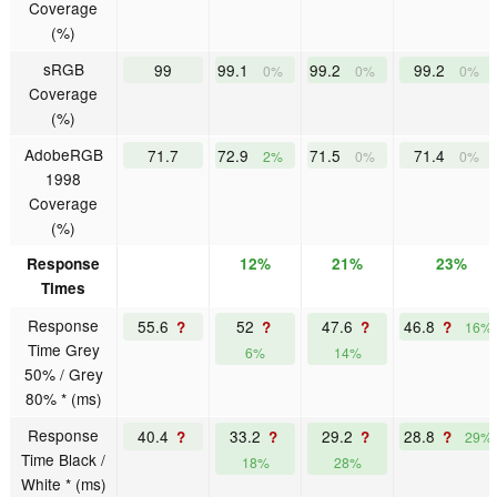
Coverage
(%)
sRGB
99
99.1
99.2
99.2
0%
0%
0%
Coverage
(%)
AdobeRGB
71.7
72.9
71.5
71.4
2%
0%
0%
1998
Coverage
(%)
Response
12%
21%
23%
Times
Response
55.6
52
47.6
46.8
?
?
?
?
16%
Time Grey
6%
14%
50% / Grey
80% * (ms)
Response
40.4
33.2
29.2
28.8
?
?
?
?
29%
Time Black /
18%
28%
White * (ms)