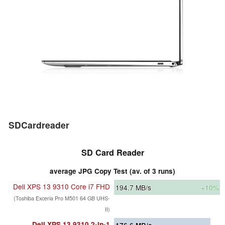
SDCardreader
SD Card Reader
average JPG Copy Test (av. of 3 runs)
Dell XPS 13 9310 Core i7 FHD
194.7
MB/s
+10%
(Toshiba Exceria Pro M501 64 GB UHS-
II)
Dell XPS 13 9310 2-in-1