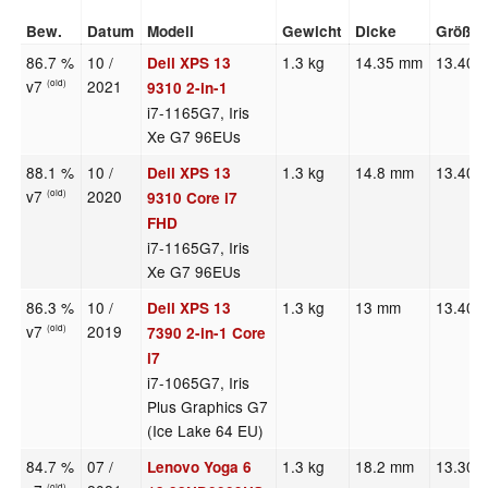
Bew.
Datum
Modell
Gewicht
Dicke
Größe
86.7 %
10 /
1.3 kg
14.35 mm
13.40"
Dell XPS 13
v7
2021
(old)
9310 2-in-1
i7-1165G7, Iris
Xe G7 96EUs
88.1 %
10 /
1.3 kg
14.8 mm
13.40"
Dell XPS 13
v7
2020
(old)
9310 Core i7
FHD
i7-1165G7, Iris
Xe G7 96EUs
86.3 %
10 /
1.3 kg
13 mm
13.40"
Dell XPS 13
v7
2019
(old)
7390 2-in-1 Core
i7
i7-1065G7, Iris
Plus Graphics G7
(Ice Lake 64 EU)
84.7 %
07 /
1.3 kg
18.2 mm
13.30"
Lenovo Yoga 6
(old)