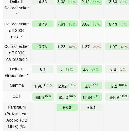
Delta E
4.83
3.02
2.12
3.83
37%
56%
21%
Colorchecker
*
Colorchecker
8.46
7.61
3.66
8.43
10%
57%
-0%
dE 2000
max. *
Colorchecker
0.76
1.23
1.37
1.07
-62%
-80%
-41%
dE 2000
calibrated *
Delta E
6.1
5
2.6
6.2
18%
57%
-2%
Graustufen *
Gamma
111%
109%
96%
100%
1.98
2.02
2.3
2.2
CCT
97%
99%
94%
100%
6686
6550
6884
6469
Farbraum
66.8
65.4
(Prozent von
AdobeRGB
1998) (%)