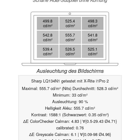
499.8
525.4
498.3
cd/m²
cd/m²
cd/m²
542.8
555.7
541.8
cd/m²
cd/m²
cd/m²
539.4
526.5
525.1
cd/m²
cd/m²
cd/m²
Ausleuchtung des Bildschirms
Sharp LQ134N1 getestet mit X-Rite i1Pro 2
Maximal: 555.7 cd/m² (Nits) Durchschnitt: 528.3 cd/m²
Minimum: 33 cd/m²
Ausleuchtung: 90 %
Helligkeit Akku: 555.7 cd/m²
Kontrast: 1588:1 (Schwarzwert: 0.35 cd/m²)
ΔE ColorChecker Calman: 4.83 | ∀{0.5-29.43 Ø4.71}
calibrated: 0.76
ΔE Greyscale Calman: 6.1 | ∀{0.09-98 Ø4.96}