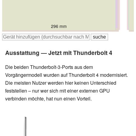
296 mm
302 mm
308 mm
296 mm
297 mm
305 mm
Ausstattung — Jetzt mit Thunderbolt 4
Die beiden Thunderbolt-3-Ports aus dem
Vorgängermodell wurden auf Thunderbolt 4 modernisiert.
Die meisten Nutzer werden hier keinen Unterschied
feststellen – nur wer sich mit einer externen GPU
verbinden möchte, hat nun einen Vorteil.