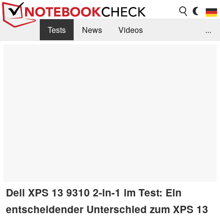
Tests
News
Videos
...
Benchmarks & Tech
Externe Tests
Kaufberatung
Deals
Suche
Jobs
Forum
Dell XPS 13 9310 2-in-1 im Test: Ein
entscheidender Unterschied zum XPS 13