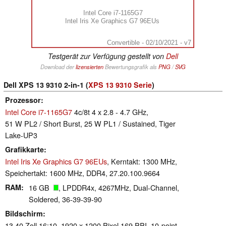
Intel Core i7-1165G7
Intel Iris Xe Graphics G7 96EUs
Convertible - 02/10/2021 - v7
Testgerät zur Verfügung gestellt von
Dell
Download der
lizensierten
Bewertungsgrafik als
PNG
/
SVG
Dell XPS 13 9310 2-in-1 (
XPS 13 9310 Serie
)
Prozessor
Intel Core i7-1165G7
4c/8t 4 x 2.8 - 4.7 GHz,
51 W PL2 / Short Burst, 25 W PL1 / Sustained, Tiger
Lake-UP3
Grafikkarte
Intel Iris Xe Graphics G7 96EUs
, Kerntakt: 1300 MHz,
Speichertakt: 1600 MHz, DDR4, 27.20.100.9664
RAM
16 GB
, LPDDR4x, 4267MHz, Dual-Channel,
Soldered, 36-39-39-90
Bildschirm
13.40 Zoll 16:10, 1920 x 1200 Pixel 169 PPI, 10-point