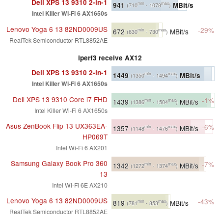
Dell XPS 13 9310 2-in-1
941
MBit/s
min
max
(710
- 1078
)
Intel Killer Wi-Fi 6 AX1650s
Lenovo Yoga 6 13 82ND0009US
-29%
672
MBit/s
min
max
(630
- 730
)
RealTek Semiconductor RTL8852AE
iperf3 receive AX12
Dell XPS 13 9310 2-in-1
1449
MBit/s
min
max
(1350
- 1494
)
Intel Killer Wi-Fi 6 AX1650s
Dell XPS 13 9310 Core i7 FHD
-1%
1439
MBit/s
min
max
(1386
- 1504
)
Intel Killer Wi-Fi 6 AX1650s
Asus ZenBook Flip 13 UX363EA-
-6%
1357
MBit/s
min
max
(1148
- 1476
)
HP069T
Intel Wi-Fi 6 AX201
Samsung Galaxy Book Pro 360
-7%
1342
MBit/s
min
max
(1272
- 1374
)
13
Intel Wi-Fi 6E AX210
Lenovo Yoga 6 13 82ND0009US
-43%
819
MBit/s
min
max
(781
- 853
)
RealTek Semiconductor RTL8852AE