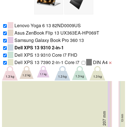
Lenovo Yoga 6 13 82ND0009US
Asus ZenBook Flip 13 UX363EA-HP069T
Samsung Galaxy Book Pro 360 13
Dell XPS 13 9310 2-in-1
Dell XPS 13 9310 Core i7 FHD
Dell XPS 13 7390 2-in-1 Core i7
DIN A4
❌
1.1 kg
1.2 kg
1.3 kg
1.3 kg
1.3 kg
1.3 kg
206.4 mm
199 mm
202 mm
207 mm
207 mm
14.8 mm
211 mm
14.35 mm
18.2 mm
13 mm
13 mm
13 mm