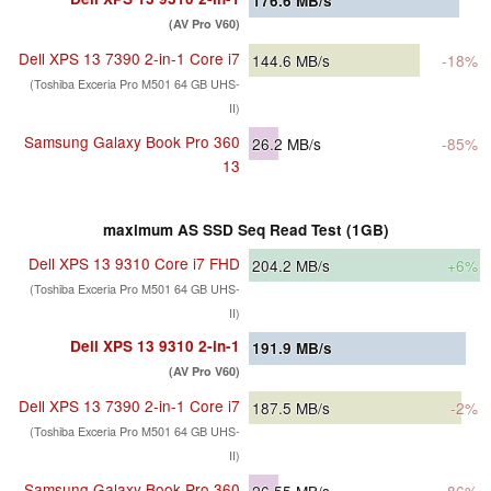
176.6
MB/s
(AV Pro V60)
Dell XPS 13 7390 2-in-1 Core i7
144.6
MB/s
-18%
(Toshiba Exceria Pro M501 64 GB UHS-
II)
Samsung Galaxy Book Pro 360
26.2
MB/s
-85%
13
maximum AS SSD Seq Read Test (1GB)
Dell XPS 13 9310 Core i7 FHD
204.2
MB/s
+6%
(Toshiba Exceria Pro M501 64 GB UHS-
II)
Dell XPS 13 9310 2-in-1
191.9
MB/s
(AV Pro V60)
Dell XPS 13 7390 2-in-1 Core i7
187.5
MB/s
-2%
(Toshiba Exceria Pro M501 64 GB UHS-
II)
Samsung Galaxy Book Pro 360
26.55
MB/s
-86%