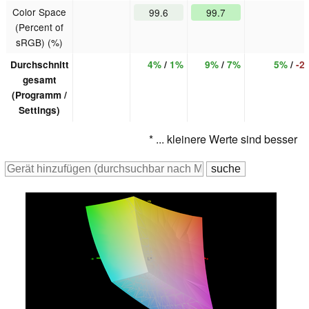
Color Space
99.6
99.7
(Percent of
sRGB) (%)
Durchschnitt
4%
/
1%
9%
/
7%
5%
/
-2
gesamt
(Programm /
Settings)
* ... kleinere Werte sind besser