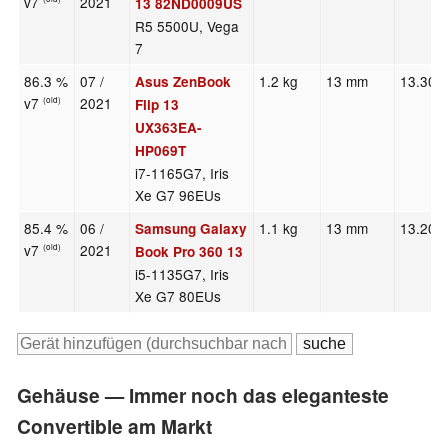
v7
2021
13 82ND0009US
R5 5500U, Vega
7
86.3 %
07 /
1.2 kg
13 mm
13.30"
Asus ZenBook
v7
2021
(old)
Flip 13
UX363EA-
HP069T
i7-1165G7, Iris
Xe G7 96EUs
85.4 %
06 /
1.1 kg
13 mm
13.20"
Samsung Galaxy
v7
2021
(old)
Book Pro 360 13
i5-1135G7, Iris
Xe G7 80EUs
Gehäuse — Immer noch das eleganteste
Convertible am Markt