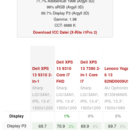
71.7% AdobeRGB 1998 (Argyll 3D)
99% sRGB (Argyll 3D)
69.7% Display P3 (Argyll 3D)
Gamma: 1.98
CCT: 6686 K
Download ICC Datei (X-Rite i1Pro 2)
Dell XPS
Dell XPS
Dell XPS
13 9310
13 7390 2-
Lenovo Yoga
13 9310 2-
Core i7
in-1 Core
6 13
in-1
FHD
i7
82ND0009US
Sharp
Sharp
Sharp
AU Optronics
LQ134N1,
LQ134N1,
LQ134N1,
B133HAN05.F
IPS, 13.4",
IPS, 13.4",
IPS, 13.4",
IPS, 13.3",
1920x1200
1920x1200
1920x1200
1920x1080
Display
1%
0%
0%
Display P3
69.7
70.9
69.9
69.7
2%
0%
0%