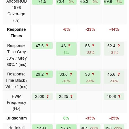
AdobeRGB
71.5
70.4
65.3
69.6
-2%
-9%
-3%
1998
Coverage
(%)
Response
-6%
-23%
-44%
Times
Response
47.6
46
58
62.4
?
?
?
?
Time Grey
3%
-22%
-31%
50% / Grey
80% * (ms)
Response
29.2
33.6
36
45.6
?
?
?
?
Time Black /
-15%
-23%
-56%
White * (ms)
PWM
2500
2525
1008
?
?
?
Frequency
(Hz)
Bildschirm
6%
-35%
-25%
Helligkeit
549.8
576.3
404
428
-27%
-22%