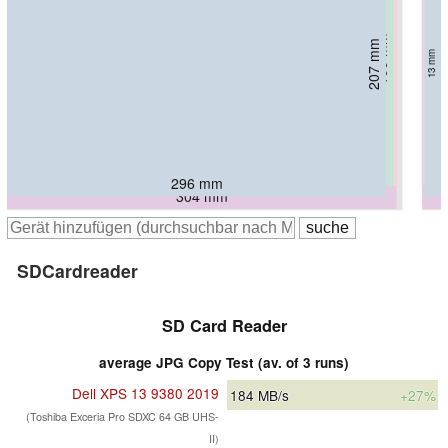
199 mm
199 mm
201 mm
212.4 mm
207 mm
217.9 mm
13.7 mm
11.6 mm
217 mm
15 mm
14.9 mm
13 mm
14.6 mm
14.7 mm
302 mm
304 mm
304 mm
296 mm
304.1 mm
304 mm
308.8 mm
SDCardreader
SD Card Reader
average JPG Copy Test (av. of 3 runs)
Dell XPS 13 9380 2019
184
MB/s
+27%
(Toshiba Exceria Pro SDXC 64 GB UHS-
II)