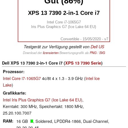
Gut (86%)
XPS 13 7390 2-in-1 Core i7
Intel Core i7-1065G7
Iris Plus Graphics G7 (Ice Lake 64 EU)
Convertible - 15/05/2020 - v7
Testgerät zur Verfügung gestellt von
Dell US
Download der
lizensierten
Bewertungsgrafik als
PNG
/
SVG
Dell XPS 13 7390 2-in-1 Core i7 (
XPS 13 7390 Serie
)
Prozessor
Intel Core i7-1065G7
4c/8t 4 x 1.3 - 3.9 GHz (
Intel Ice
Lake
)
Grafikkarte
Intel Iris Plus Graphics G7 (Ice Lake 64 EU)
,
Kerntakt: 300 MHz, Speichertakt: 1800 MHz,
25.20.100.7007
RAM
16 GB
, Soldered, LPDDR4-1866, Dual-Channel,
20-20-20-45