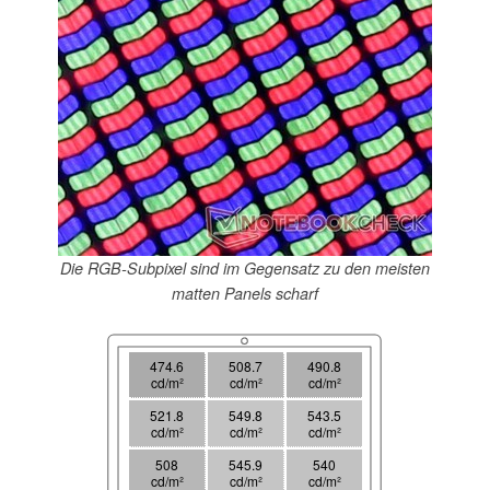
Die RGB-Subpixel sind im Gegensatz zu den meisten
matten Panels scharf
474.6
508.7
490.8
cd/m²
cd/m²
cd/m²
521.8
549.8
543.5
cd/m²
cd/m²
cd/m²
508
545.9
540
cd/m²
cd/m²
cd/m²