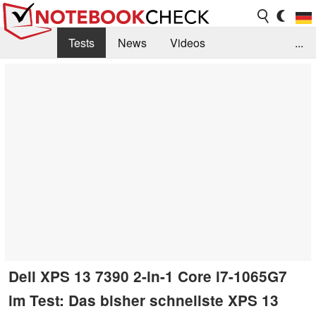
Tests
News
Videos
...
Benchmarks & Tech
Externe Tests
Kaufberatung
Deals
Suche
Jobs
Forum
Dell XPS 13 7390 2-in-1 Core i7-1065G7
im Test: Das bisher schnellste XPS 13