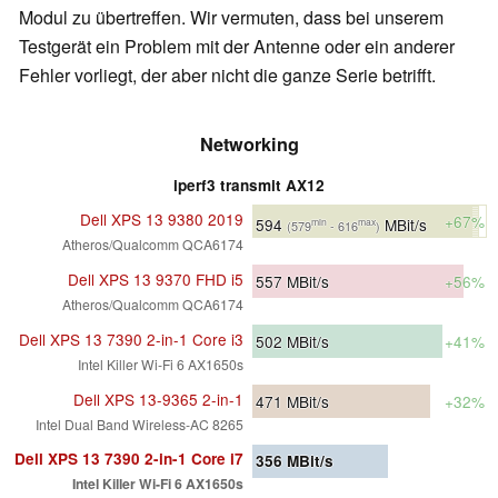
Modul zu übertreffen. Wir vermuten, dass bei unserem
Testgerät ein Problem mit der Antenne oder ein anderer
Fehler vorliegt
, der aber nicht die ganze Serie betrifft.
Networking
iperf3 transmit AX12
Dell XPS 13 9380 2019
+67%
594
MBit/s
min
max
(579
- 616
)
Atheros/Qualcomm QCA6174
Dell XPS 13 9370 FHD i5
557
MBit/s
+56%
Atheros/Qualcomm QCA6174
Dell XPS 13 7390 2-in-1 Core i3
502
MBit/s
+41%
Intel Killer Wi-Fi 6 AX1650s
Dell XPS 13-9365 2-in-1
471
MBit/s
+32%
Intel Dual Band Wireless-AC 8265
Dell XPS 13 7390 2-in-1 Core i7
356
MBit/s
Intel Killer Wi-Fi 6 AX1650s