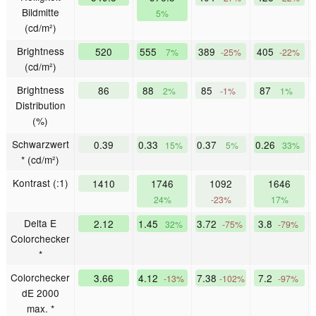
Bildmitte
5%
(cd/m²)
Brightness
520
555
389
405
7%
-25%
-22%
(cd/m²)
Brightness
86
88
85
87
2%
-1%
1%
Distribution
(%)
Schwarzwert
0.39
0.33
0.37
0.26
15%
5%
33%
* (cd/m²)
Kontrast (:1)
1410
1746
1092
1646
24%
-23%
17%
Delta E
2.12
1.45
3.72
3.8
32%
-75%
-79%
Colorchecker
*
Colorchecker
3.66
4.12
7.38
7.2
-13%
-102%
-97%
dE 2000
max. *