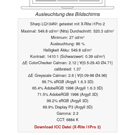
Ausleuchtung des Bildschirms
Sharp LQ134N1 getestet mit X-Rite i1Pro 2
Maximal: 549.8 cd/m² (Nits) Durchschnitt: 520.3 cd/m²
Minimum: 27 cd/m²
Ausleuchtung: 86 %
Helligkeit Akku: 549.8 cd/m²
Kontrast: 1410:1 (Schwarzwert: 0.39 cd/m²)
ΔE ColorChecker Calman: 2.12 | ∀{0.5-29.43 Ø4.71}
calibrated: 1.37
ΔE Greyscale Calman: 2.6 | ∀{0.09-98 Ø4.96}
99.7% sRGB (Argyll 1.6.3 3D)
65.4% AdobeRGB 1998 (Argyll 1.6.3 3D)
71.5% AdobeRGB 1998 (Argyll 3D)
99.2% sRGB (Argyll 3D)
69.9% Display P3 (Argyll 3D)
Gamma: 2.3
CCT: 6884 K
Download ICC Datei (X-Rite i1Pro 2)