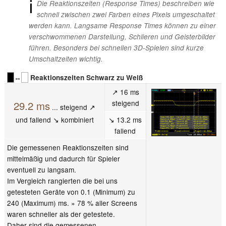
ℹ
Die Reaktionszeiten (Response Times) beschreiben wie
schnell zwischen zwei Farben eines Pixels umgeschaltet
werden kann. Langsame Response Times können zu einer
verschwommenen Darstellung, Schlieren und Geisterbilder
führen. Besonders bei schnellen 3D-Spielen sind kurze
Umschaltzeiten wichtig.
↔
Reaktionszeiten Schwarz zu Weiß
↗ 16 ms
steigend
29.2 ms
... steigend ↗
und fallend ↘ kombiniert
↘ 13.2 ms
fallend
Die gemessenen Reaktionszeiten sind
mittelmäßig und dadurch für Spieler
eventuell zu langsam.
Im Vergleich rangierten die bei uns
getesteten Geräte von 0.1 (Minimum) zu
240 (Maximum) ms. » 78 % aller Screens
waren schneller als der getestete.
Daher sind die gemessenen