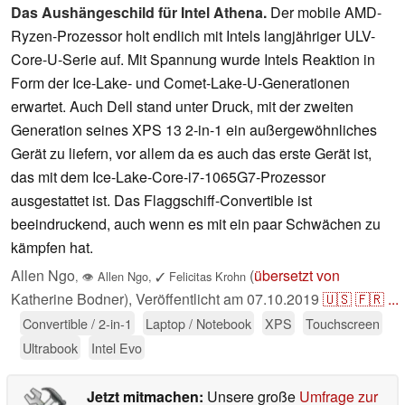
Das Aushängeschild für Intel Athena.
Der mobile AMD-
Ryzen-Prozessor holt endlich mit Intels langjähriger ULV-
Core-U-Serie auf. Mit Spannung wurde Intels Reaktion in
Form der Ice-Lake- und Comet-Lake-U-Generationen
erwartet. Auch Dell stand unter Druck, mit der zweiten
Generation seines XPS 13 2-in-1 ein außergewöhnliches
Gerät zu liefern, vor allem da es auch das erste Gerät ist,
das mit dem Ice-Lake-Core-i7-1065G7-Prozessor
ausgestattet ist. Das Flaggschiff-Convertible ist
beeindruckend, auch wenn es mit ein paar Schwächen zu
kämpfen hat.
Allen Ngo
(
übersetzt von
,
👁
Allen Ngo
,
✓
Felicitas Krohn
Katherine Bodner),
Veröffentlicht am
07.10.2019
🇺🇸
🇫🇷
...
Convertible / 2-in-1
Laptop / Notebook
XPS
Touchscreen
Ultrabook
Intel Evo
Jetzt mitmachen:
Unsere große
Umfrage zur