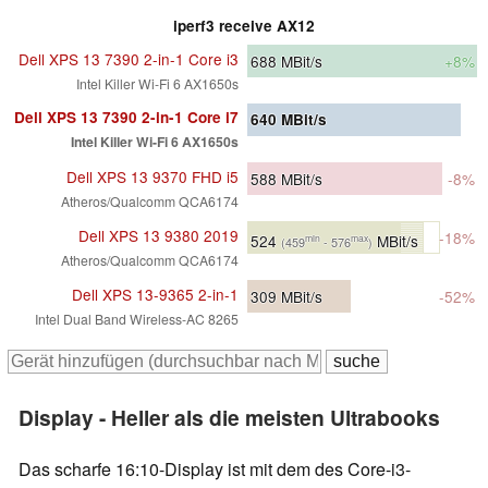
iperf3 receive AX12
Dell XPS 13 7390 2-in-1 Core i3
688
MBit/s
+8%
Intel Killer Wi-Fi 6 AX1650s
Dell XPS 13 7390 2-in-1 Core i7
640
MBit/s
Intel Killer Wi-Fi 6 AX1650s
Dell XPS 13 9370 FHD i5
588
MBit/s
-8%
Atheros/Qualcomm QCA6174
Dell XPS 13 9380 2019
-18%
524
MBit/s
min
max
(459
- 576
)
Atheros/Qualcomm QCA6174
Dell XPS 13-9365 2-in-1
309
MBit/s
-52%
Intel Dual Band Wireless-AC 8265
Display - Heller als die meisten Ultrabooks
Das scharfe 16:10-Display ist mit dem des Core-i3-