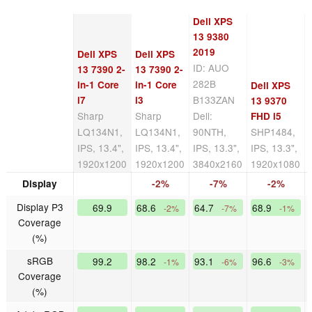
Dell XPS
13 9380
2019
Dell XPS
Dell XPS
ID: AUO
13 7390 2-
13 7390 2-
282B
in-1 Core
in-1 Core
Dell XPS
B133ZAN
i7
i3
13 9370
Sharp
Sharp
Dell:
FHD i5
LQ134N1,
LQ134N1,
90NTH,
SHP1484,
IPS, 13.4",
IPS, 13.4",
IPS, 13.3",
IPS, 13.3",
1920x1200
1920x1200
3840x2160
1920x1080
Display
-2%
-7%
-2%
Display P3
69.9
68.6
64.7
68.9
-2%
-7%
-1%
Coverage
(%)
sRGB
99.2
98.2
93.1
96.6
-1%
-6%
-3%
Coverage
(%)