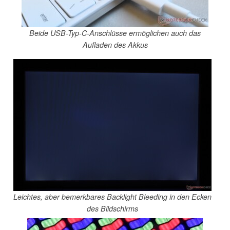
Beide USB-Typ-C-Anschlüsse ermöglichen auch das
Aufladen des Akkus
Leichtes, aber bemerkbares Backlight Bleeding in den Ecken
des Bildschirms