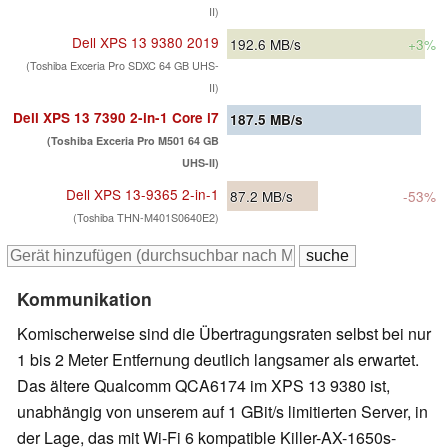
II)
Dell XPS 13 9380 2019
192.6
MB/s
+3%
(Toshiba Exceria Pro SDXC 64 GB UHS-
II)
Dell XPS 13 7390 2-in-1 Core i7
187.5
MB/s
(Toshiba Exceria Pro M501 64 GB
UHS-II)
Dell XPS 13-9365 2-in-1
87.2
MB/s
-53%
(Toshiba THN-M401S0640E2)
Kommunikation
Komischerweise sind die Übertragungsraten
selbst bei nur
1 bis 2 Meter Entfernung
deutlich langsamer als erwartet.
Das ältere Qualcomm QCA6174 im XPS 13 9380 ist,
unabhängig von unserem
auf 1 GBit/s limitierten Server,
in
der Lage, das mit Wi-Fi 6 kompatible Killer-AX-1650s-