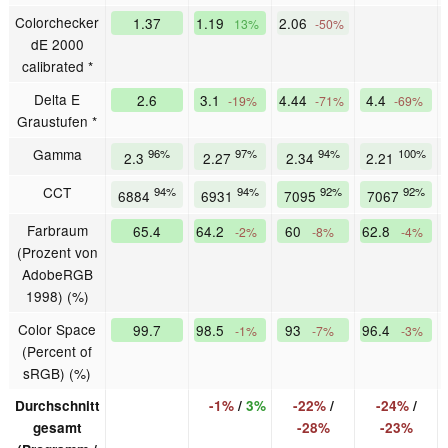
Colorchecker
1.37
1.19
2.06
13%
-50%
dE 2000
calibrated *
Delta E
2.6
3.1
4.44
4.4
-19%
-71%
-69%
Graustufen *
Gamma
96%
97%
94%
100%
2.3
2.27
2.34
2.21
CCT
94%
94%
92%
92%
6884
6931
7095
7067
Farbraum
65.4
64.2
60
62.8
-2%
-8%
-4%
(Prozent von
AdobeRGB
1998) (%)
Color Space
99.7
98.5
93
96.4
-1%
-7%
-3%
(Percent of
sRGB) (%)
Durchschnitt
-1%
/
3%
-22%
/
-24%
/
gesamt
-28%
-23%