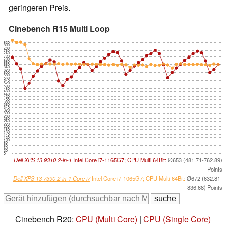
geringeren Preis.
Cinebench R15 Multi Loop
820
800
780
760
740
720
700
680
660
640
620
600
580
560
540
520
500
480
460
440
420
400
380
360
340
320
300
280
260
240
220
200
180
160
140
120
100
80
60
40
20
0
Dell XPS 13 9310 2-in-1
Intel Core i7-1165G7; CPU Multi 64Bit:
Ø653 (481.71-762.89)
Points
Dell XPS 13 7390 2-in-1 Core i7
Intel Core i7-1065G7; CPU Multi 64Bit:
Ø672 (632.81-
836.68) Points
Cinebench R20:
CPU (Multi Core)
|
CPU (Single Core)