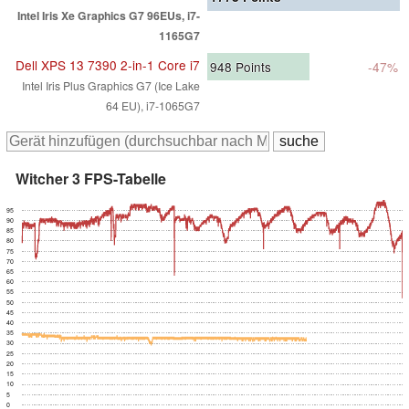
Intel Iris Xe Graphics G7 96EUs, i7-
1165G7
Dell XPS 13 7390 2-in-1 Core i7
948
Points
-47%
Intel Iris Plus Graphics G7 (Ice Lake
64 EU), i7-1065G7
Witcher 3 FPS-Tabelle
95
90
85
80
75
70
65
60
55
50
45
40
35
30
25
20
15
10
5
0