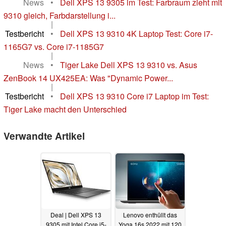
News
•
Dell XPS 13 9305 im Test: Farbraum zieht mit
9310 gleich, Farbdarstellung i...
|
Testbericht
•
Dell XPS 13 9310 4K Laptop Test: Core i7-
1165G7 vs. Core i7-1185G7
|
News
•
Tiger Lake Dell XPS 13 9310 vs. Asus
ZenBook 14 UX425EA: Was "Dynamic Power...
|
Testbericht
•
Dell XPS 13 9310 Core i7 Laptop im Test:
Tiger Lake macht den Unterschied
Verwandte Artikel
Deal | Dell XPS 13
Lenovo enthüllt das
9305 mit Intel Core i5-
Yoga 16s 2022 mit 120