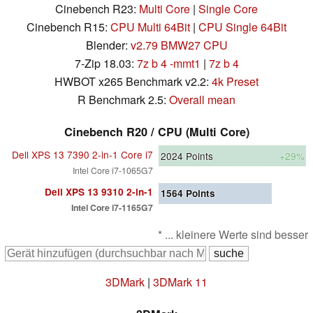
Cinebench R23:
Multi Core
|
Single Core
Cinebench R15:
CPU Multi 64Bit
|
CPU Single 64Bit
Blender:
v2.79 BMW27 CPU
7-Zip 18.03:
7z b 4 -mmt1
|
7z b 4
HWBOT x265 Benchmark v2.2:
4k Preset
R Benchmark 2.5:
Overall mean
Cinebench R20 / CPU (Multi Core)
Dell XPS 13 7390 2-in-1 Core i7
2024
Points
+29%
Intel Core i7-1065G7
Dell XPS 13 9310 2-in-1
1564
Points
Intel Core i7-1165G7
* ... kleinere Werte sind besser
3DMark
|
3DMark 11