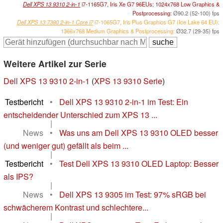
Dell XPS 13 9310 2-in-1
i7-1165G7, Iris Xe G7 96EUs; 1024x768 Low Graphics &
Postprocessing:
Ø90.2 (52-100) fps
Dell XPS 13 7390 2-in-1 Core i7
i7-1065G7, Iris Plus Graphics G7 (Ice Lake 64 EU);
1366x768 Medium Graphics & Postprocessing:
Ø32.7 (29-35) fps
Weitere Artikel zur Serie
Dell XPS 13 9310 2-in-1
(
XPS 13 9310 Serie
)
Testbericht
•
Dell XPS 13 9310 2-in-1 im Test: Ein
entscheidender Unterschied zum XPS 13 ...
|
News
•
Was uns am Dell XPS 13 9310 OLED besser
(und weniger gut) gefällt als beim ...
|
Testbericht
•
Test Dell XPS 13 9310 OLED Laptop: Besser
als IPS?
|
News
•
Dell XPS 13 9305 im Test: 97% sRGB bei
schwächerem Kontrast und schlechtere...
|