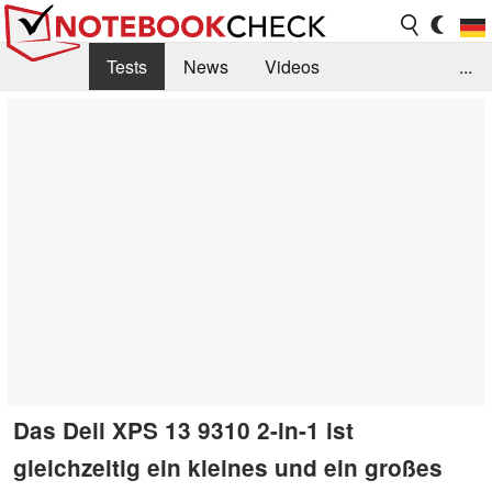
Tests
News
Videos
...
Benchmarks & Tech
Externe Tests
Kaufberatung
Deals
Suche
Jobs
Forum
Das Dell XPS 13 9310 2-in-1 ist
gleichzeitig ein kleines und ein großes