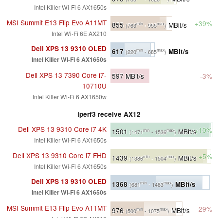
Intel Killer Wi-Fi 6 AX1650s
MSI Summit E13 Flip Evo A11MT
+39%
855
MBit/s
min
max
(763
- 955
)
Intel Wi-Fi 6E AX210
Dell XPS 13 9310 OLED
617
MBit/s
min
max
(220
- 685
)
Intel Killer Wi-Fi 6 AX1650s
Dell XPS 13 7390 Core i7-
597
MBit/s
-3%
10710U
Intel Killer Wi-Fi 6 AX1650w
iperf3 receive AX12
Dell XPS 13 9310 Core i7 4K
+10%
1501
MBit/s
min
max
(1471
- 1536
)
Intel Killer Wi-Fi 6 AX1650s
Dell XPS 13 9310 Core i7 FHD
+5%
1439
MBit/s
min
max
(1386
- 1504
)
Intel Killer Wi-Fi 6 AX1650s
Dell XPS 13 9310 OLED
1368
MBit/s
min
max
(681
- 1483
)
Intel Killer Wi-Fi 6 AX1650s
MSI Summit E13 Flip Evo A11MT
-29%
976
MBit/s
min
max
(500
- 1075
)