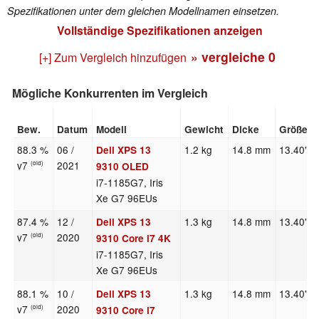
Spezifikationen unter dem gleichen Modellnamen einsetzen.
Vollständige Spezifikationen anzeigen
» vergleiche
0
[+] Zum Vergleich hinzufügen
Mögliche Konkurrenten im Vergleich
Bew.
Datum
Modell
Gewicht
Dicke
Größe
88.3 %
06 /
1.2 kg
14.8 mm
13.40"
Dell XPS 13
v7
2021
(old)
9310 OLED
i7-1185G7, Iris
Xe G7 96EUs
87.4 %
12 /
1.3 kg
14.8 mm
13.40"
Dell XPS 13
v7
2020
(old)
9310 Core i7 4K
i7-1185G7, Iris
Xe G7 96EUs
88.1 %
10 /
1.3 kg
14.8 mm
13.40"
Dell XPS 13
v7
2020
(old)
9310 Core i7