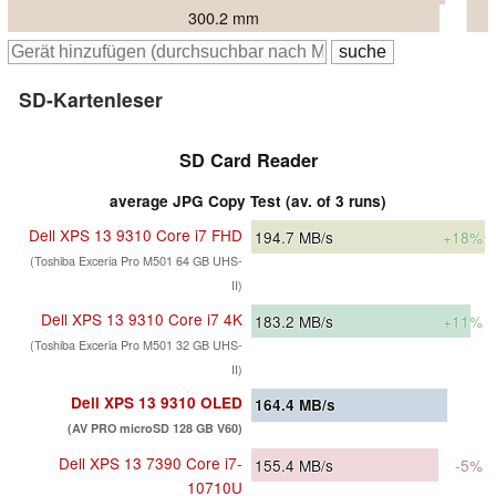
300.2 mm
SD-Kartenleser
SD Card Reader
average JPG Copy Test (av. of 3 runs)
Dell XPS 13 9310 Core i7 FHD
194.7
MB/s
+18%
(Toshiba Exceria Pro M501 64 GB UHS-
II)
Dell XPS 13 9310 Core i7 4K
183.2
MB/s
+11%
(Toshiba Exceria Pro M501 32 GB UHS-
II)
Dell XPS 13 9310 OLED
164.4
MB/s
(AV PRO microSD 128 GB V60)
Dell XPS 13 7390 Core i7-
155.4
MB/s
-5%
10710U