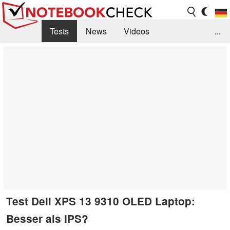
Tests
News
Videos
...
Benchmarks & Tech
Externe Tests
Kaufberatung
Deals
Suche
Jobs
Forum
Test Dell XPS 13 9310 OLED Laptop:
Besser als IPS?