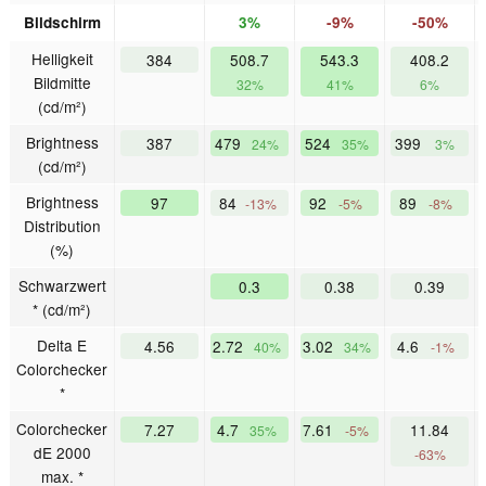
Bildschirm
3%
-9%
-50%
Helligkeit
384
508.7
543.3
408.2
Bildmitte
32%
41%
6%
(cd/m²)
Brightness
387
479
524
399
24%
35%
3%
(cd/m²)
Brightness
97
84
92
89
-13%
-5%
-8%
Distribution
(%)
Schwarzwert
0.3
0.38
0.39
* (cd/m²)
Delta E
4.56
2.72
3.02
4.6
40%
34%
-1%
Colorchecker
*
Colorchecker
7.27
4.7
7.61
11.84
35%
-5%
dE 2000
-63%
max. *