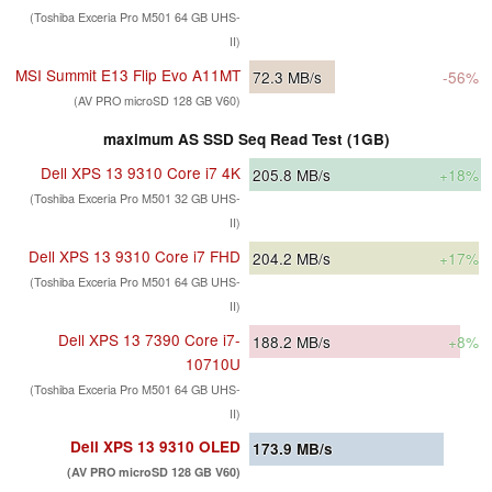
(Toshiba Exceria Pro M501 64 GB UHS-
II)
MSI Summit E13 Flip Evo A11MT
72.3
MB/s
-56%
(AV PRO microSD 128 GB V60)
maximum AS SSD Seq Read Test (1GB)
Dell XPS 13 9310 Core i7 4K
205.8
MB/s
+18%
(Toshiba Exceria Pro M501 32 GB UHS-
II)
Dell XPS 13 9310 Core i7 FHD
204.2
MB/s
+17%
(Toshiba Exceria Pro M501 64 GB UHS-
II)
Dell XPS 13 7390 Core i7-
188.2
MB/s
+8%
10710U
(Toshiba Exceria Pro M501 64 GB UHS-
II)
Dell XPS 13 9310 OLED
173.9
MB/s
(AV PRO microSD 128 GB V60)