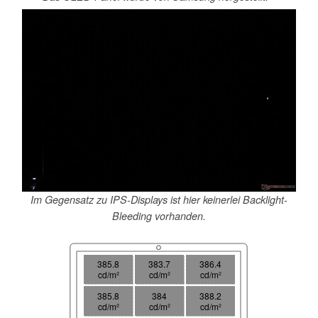
Im Gegensatz zu IPS-Displays ist hier keinerlei Backlight-
Bleeding vorhanden.
385.8
383.7
386.4
cd/m²
cd/m²
cd/m²
385.8
384
388.2
cd/m²
cd/m²
cd/m²