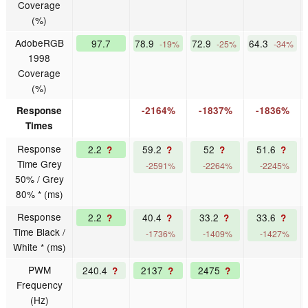
Coverage
(%)
AdobeRGB
97.7
78.9
72.9
64.3
-19%
-25%
-34%
1998
Coverage
(%)
Response
-2164%
-1837%
-1836%
Times
Response
2.2
59.2
52
51.6
?
?
?
?
Time Grey
-2591%
-2264%
-2245%
50% / Grey
80% * (ms)
Response
2.2
40.4
33.2
33.6
?
?
?
?
Time Black /
-1736%
-1409%
-1427%
White * (ms)
PWM
240.4
2137
2475
?
?
?
Frequency
(Hz)