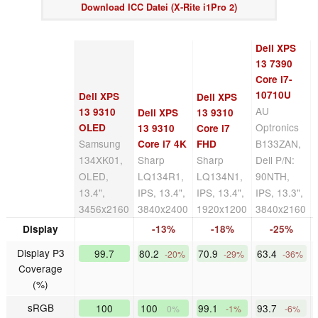
Download ICC Datei (X-Rite i1Pro 2)
Dell XPS
13 7390
Core i7-
10710U
Dell XPS
Dell XPS
AU
13 9310
Dell XPS
13 9310
Optronics
OLED
13 9310
Core i7
Samsung
B133ZAN,
Core i7 4K
FHD
134XK01,
Sharp
Sharp
Dell P/N:
OLED,
LQ134R1,
LQ134N1,
90NTH,
13.4",
IPS, 13.4",
IPS, 13.4",
IPS, 13.3",
3456x2160
3840x2400
1920x1200
3840x2160
Display
-13%
-18%
-25%
Display P3
99.7
80.2
70.9
63.4
-20%
-29%
-36%
Coverage
(%)
sRGB
100
100
99.1
93.7
0%
-1%
-6%