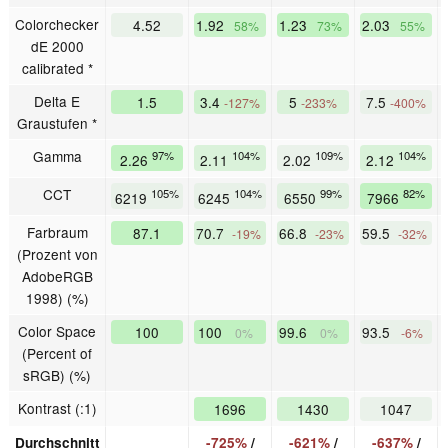
Colorchecker
4.52
1.92
1.23
2.03
58%
73%
55%
dE 2000
calibrated *
Delta E
1.5
3.4
5
7.5
-127%
-233%
-400%
Graustufen *
Gamma
97%
104%
109%
104%
2.26
2.11
2.02
2.12
CCT
105%
104%
99%
82%
6219
6245
6550
7966
Farbraum
87.1
70.7
66.8
59.5
-19%
-23%
-32%
(Prozent von
AdobeRGB
1998) (%)
Color Space
100
100
99.6
93.5
0%
0%
-6%
(Percent of
sRGB) (%)
Kontrast (:1)
1696
1430
1047
Durchschnitt
-725%
/
-621%
/
-637%
/