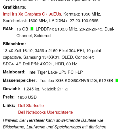
Grafikkarte
Intel Iris Xe Graphics G7 96EUs
, Kerntakt: 1350 MHz,
Speichertakt: 1600 MHz, LPDDR4x, 27.20.100.9565
RAM
16 GB
, LPDDR4x 2133.3 MHz, 20-20-20-45, Dual-
Channel, Soldered
Bildschirm
13.40 Zoll 16:10, 3456 x 2160 Pixel 304 PPI, 10-point
capacitive, Samsung 134XK01, OLED, Controller:
SDC414F, Dell P/N: 4XG21, HDR, 60 Hz
Mainboard
Intel Tiger Lake-UP3 PCH-LP
Massenspeicher
Toshiba XG6 KXG60ZNV512G, 512 GB
Gewicht
1.245 kg, Netzteil: 211 g
Preis
1650 USD
Links
Dell Startseite
Dell Notebooks Übersichtseite
Hinweis: Der Hersteller kann abweichende Bauteile wie
Bildschirme, Laufwerke und Speicherriegel mit ähnlichen