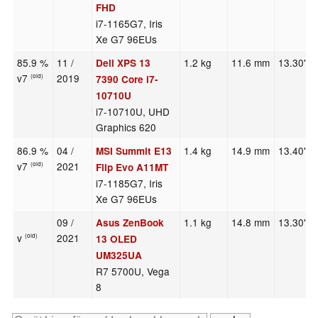
FHD
i7-1165G7, Iris
Xe G7 96EUs
85.9 %
11 /
1.2 kg
11.6 mm
13.30"
Dell XPS 13
v7
2019
(old)
7390 Core i7-
10710U
i7-10710U, UHD
Graphics 620
86.9 %
04 /
1.4 kg
14.9 mm
13.40"
MSI Summit E13
v7
2021
(old)
Flip Evo A11MT
i7-1185G7, Iris
Xe G7 96EUs
09 /
1.1 kg
14.8 mm
13.30"
Asus ZenBook
v
2021
(old)
13 OLED
UM325UA
R7 5700U, Vega
8