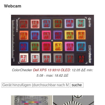
Webcam
14.8
14
13.1
18.6
11.5
12.6
∆E
∆E
∆E
∆E
∆E
∆E
16.6
6.6
14.1
16.1
12.9
17.6
∆E
∆E
∆E
∆E
∆E
∆E
12.5
12.2
9.5
13.6
18.5
5.1
∆E
∆E
∆E
∆E
∆E
∆E
8.2
6
9.9
9.4
7.3
8.5
∆E
∆E
∆E
∆E
∆E
∆E
ColorChecker
Dell XPS 13 9310 OLED
: 12.05 ∆E min:
5.08 - max: 18.62 ∆E