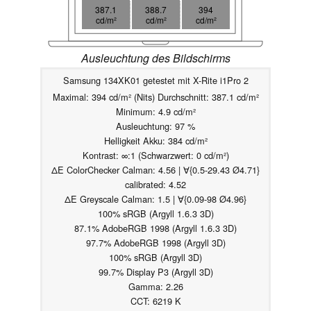
387.1
388.7
394
cd/m²
cd/m²
cd/m²
Ausleuchtung des Bildschirms
Samsung 134XK01 getestet mit X-Rite i1Pro 2
Maximal: 394 cd/m² (Nits) Durchschnitt: 387.1 cd/m²
Minimum: 4.9 cd/m²
Ausleuchtung: 97 %
Helligkeit Akku: 384 cd/m²
Kontrast: ∞:1 (Schwarzwert: 0 cd/m²)
ΔE ColorChecker Calman: 4.56 | ∀{0.5-29.43 Ø4.71}
calibrated: 4.52
ΔE Greyscale Calman: 1.5 | ∀{0.09-98 Ø4.96}
100% sRGB (Argyll 1.6.3 3D)
87.1% AdobeRGB 1998 (Argyll 1.6.3 3D)
97.7% AdobeRGB 1998 (Argyll 3D)
100% sRGB (Argyll 3D)
99.7% Display P3 (Argyll 3D)
Gamma: 2.26
CCT: 6219 K