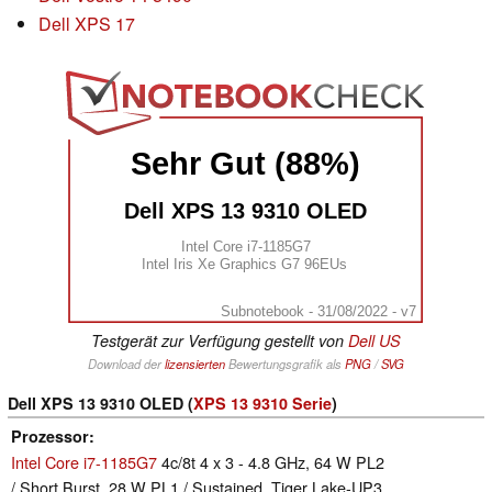
Dell XPS 17
Sehr Gut (88%)
Dell XPS 13 9310 OLED
Intel Core i7-1185G7
Intel Iris Xe Graphics G7 96EUs
Subnotebook - 31/08/2022 - v7
Testgerät zur Verfügung gestellt von
Dell US
Download der
lizensierten
Bewertungsgrafik als
PNG
/
SVG
Dell XPS 13 9310 OLED (
XPS 13 9310 Serie
)
Prozessor
Intel Core i7-1185G7
4c/8t 4 x 3 - 4.8 GHz, 64 W PL2
/ Short Burst, 28 W PL1 / Sustained, Tiger Lake-UP3