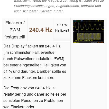
wahrnimmt. Wenn die Frequenz zu niedrig ist, kann dies zu
Ermüdungserscheinungen, Augenbrennen, Kopfweh und
auch sichtbaren Flackern führen.
Flackern /
≤ 51 %
240.4 Hz
PWM
Helligkeit
festgestellt
Das Display flackert mit 240.4 Hz
(im schlimmsten Fall, eventuell
durch Pulsweitenmodulation PWM)
bei einer eingestellten Helligkeit von
51 % und darunter. Darüber sollte es
zu keinem Flackern kommen.
Die Frequenz von 240.4 Hz ist
relativ gering und daher sollte es bei
sensiblen Personen zu Problemen
wie Flackern oder