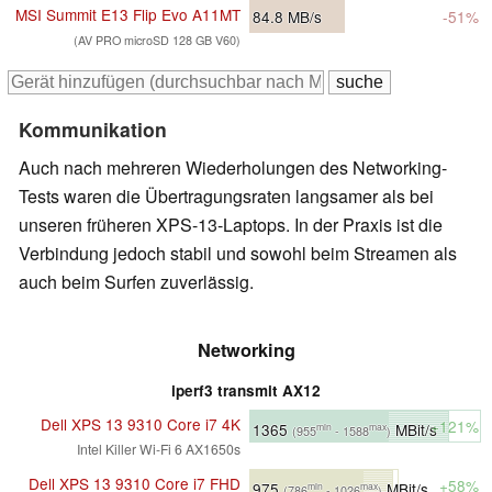
MSI Summit E13 Flip Evo A11MT
84.8
MB/s
-51%
(AV PRO microSD 128 GB V60)
Kommunikation
Auch nach mehreren Wiederholungen des Networking-
Tests waren die Übertragungsraten langsamer als bei
unseren früheren XPS-13-Laptops. In der Praxis ist die
Verbindung jedoch stabil und sowohl beim Streamen als
auch beim Surfen zuverlässig.
Networking
iperf3 transmit AX12
Dell XPS 13 9310 Core i7 4K
+121%
1365
MBit/s
min
max
(955
- 1588
)
Intel Killer Wi-Fi 6 AX1650s
Dell XPS 13 9310 Core i7 FHD
+58%
975
MBit/s
min
max
(786
- 1026
)