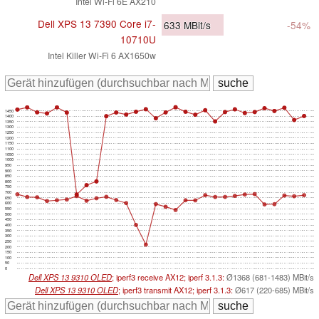
Intel Wi-Fi 6E AX210
Dell XPS 13 7390 Core i7-
633
MBit/s
-54%
10710U
Intel Killer Wi-Fi 6 AX1650w
1450
1400
1350
1300
1250
1200
1150
1100
1050
1000
950
900
850
800
750
700
650
600
550
500
450
400
350
300
250
200
150
100
50
0
Dell XPS 13 9310 OLED
; iperf3 receive AX12; iperf 3.1.3:
Ø1368 (681-1483) MBit/s
Dell XPS 13 9310 OLED
; iperf3 transmit AX12; iperf 3.1.3:
Ø617 (220-685) MBit/s