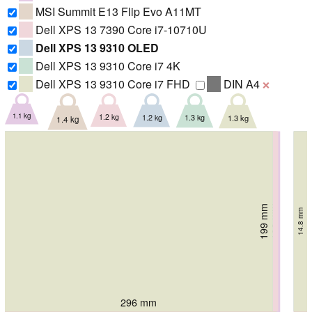
MSI Summit E13 Flip Evo A11MT
Dell XPS 13 7390 Core i7-10710U
Dell XPS 13 9310 OLED
Dell XPS 13 9310 Core i7 4K
Dell XPS 13 9310 Core i7 FHD
DIN A4
❌
1.1 kg
1.2 kg
1.3 kg
1.2 kg
1.3 kg
1.4 kg
199 mm
199 mm
199 mm
199 mm
203 mm
222.25 mm
11.6 mm
14.8 mm
14.8 mm
14.8 mm
14.8 mm
14.9 mm
296 mm
296 mm
296 mm
302 mm
304.2 mm