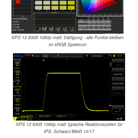
XPS 13 9305 1080p matt: Sättigung - alle Punkte bleiben
im sRGB Spektrum
XPS 13 9305 1080p matt: typische Reaktionszeiten für
IPS, Schwarz/Weiß 10/17