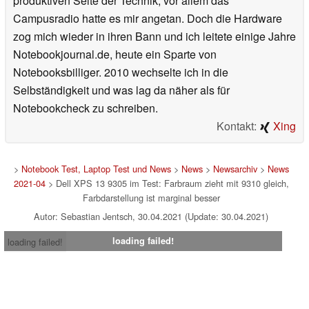
produktiven Seite der Technik, vor allem das
Campusradio hatte es mir angetan. Doch die Hardware
zog mich wieder in ihren Bann und ich leitete einige Jahre
Notebookjournal.de, heute ein Sparte von
Notebooksbilliger. 2010 wechselte ich in die
Selbständigkeit und was lag da näher als für
Notebookcheck zu schreiben.
Kontakt:
Xing
>
Notebook Test, Laptop Test und News
>
News
>
Newsarchiv
>
News
2021-04
> Dell XPS 13 9305 im Test: Farbraum zieht mit 9310 gleich,
Farbdarstellung ist marginal besser
Autor: Sebastian Jentsch, 30.04.2021 (Update: 30.04.2021)
loading failed!
loading failed!