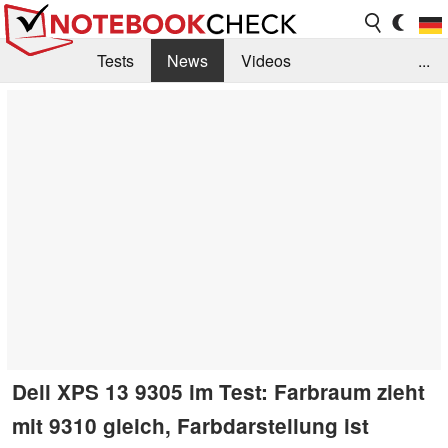
Tests
News
Videos
...
Benchmarks & Tech
Externe Tests
Kaufberatung
Deals
Suche
Jobs
Forum
Dell XPS 13 9305 im Test: Farbraum zieht
mit 9310 gleich, Farbdarstellung ist