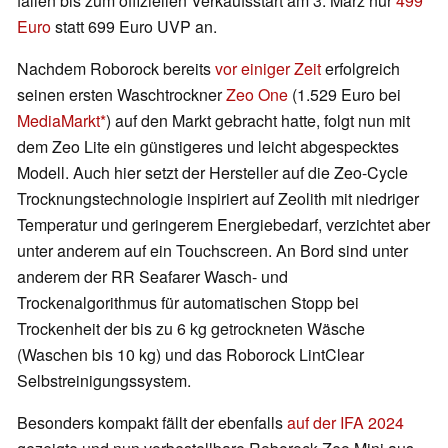
fallen bis zum offiziellen Verkaufsstart am 3. März nur
499
Euro
statt 699 Euro UVP an.
Nachdem Roborock bereits
vor einiger Zeit
erfolgreich
seinen ersten Waschtrockner
Zeo One
(1.529 Euro bei
MediaMarkt
) auf den Markt gebracht hatte, folgt nun mit
dem Zeo Lite ein günstigeres und leicht abgespecktes
Modell. Auch hier setzt der Hersteller auf die Zeo-Cycle
Trocknungstechnologie inspiriert auf Zeolith mit niedriger
Temperatur und geringerem Energiebedarf, verzichtet aber
unter anderem auf ein Touchscreen. An Bord sind unter
anderem der RR Seafarer Wasch- und
Trockenalgorithmus für automatischen Stopp bei
Trockenheit der bis zu 6 kg getrockneten Wäsche
(Waschen bis 10 kg) und das Roborock LintClear
Selbstreinigungssystem.
Besonders kompakt fällt der ebenfalls
auf der IFA 2024