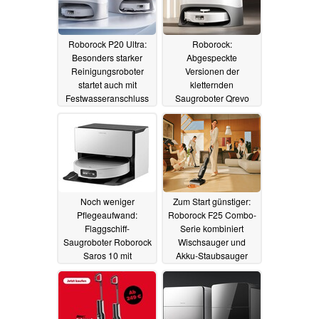
Roborock P20 Ultra:
Roborock:
Besonders starker
Abgespeckte
Reinigungsroboter
Versionen der
startet auch mit
kletternden
Festwasseranschluss
Saugroboter Qrevo
Curv und Edge starten
10.03.2025
mit Rabatt
05.03.2025
Noch weniger
Zum Start günstiger:
Pflegeaufwand:
Roborock F25 Combo-
Flaggschiff-
Serie kombiniert
Saugroboter Roborock
Wischsauger und
Saros 10 mit
Akku-Staubsauger
Wasseranschluss
04.03.2025
erhältlich
04.03.2025