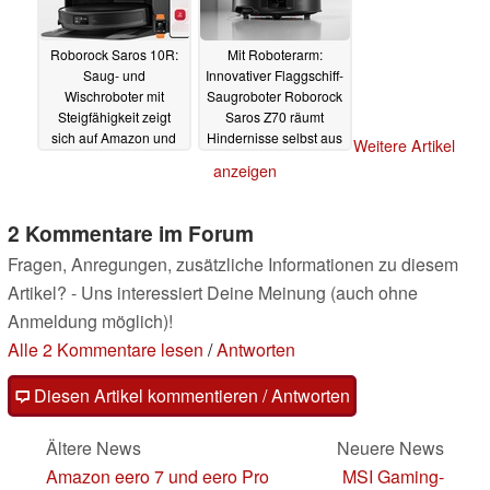
Roborock Saros 10R:
Mit Roboterarm:
Saug- und
Innovativer Flaggschiff-
Wischroboter mit
Saugroboter Roborock
Steigfähigkeit zeigt
Saros Z70 räumt
sich auf Amazon und
Hindernisse selbst aus
Weitere Artikel
mit einem Preis
dem Weg
05.01.2025
anzeigen
25.01.2025
2 Kommentare im Forum
Fragen, Anregungen, zusätzliche Informationen zu diesem
Artikel? - Uns interessiert Deine Meinung (auch ohne
Anmeldung möglich)!
Alle 2 Kommentare lesen
/
Antworten
Diesen Artikel kommentieren / Antworten
Ältere News
Neuere News
Amazon eero 7 und eero Pro
MSI Gaming-