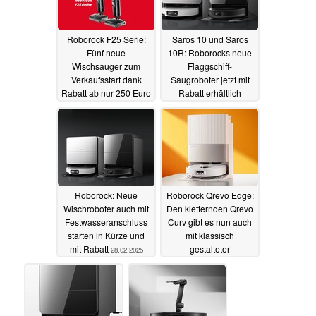
Roborock F25 Serie:
Saros 10 und Saros
Fünf neue
10R: Roborocks neue
Wischsauger zum
Flaggschiff-
Verkaufsstart dank
Saugroboter jetzt mit
Rabatt ab nur 250 Euro
Rabatt erhältlich
03.03.2025
03.03.2025
Roborock: Neue
Roborock Qrevo Edge:
Wischroboter auch mit
Den kletternden Qrevo
Festwasseranschluss
Curv gibt es nun auch
starten in Kürze und
mit klassisch
mit Rabatt
gestalteter
28.02.2025
Reinigungsstation
19.02.2025