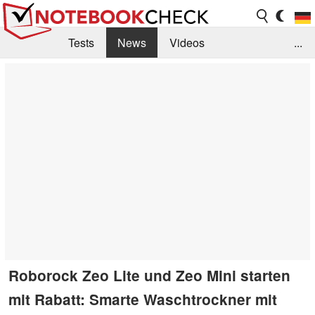
Tests
News
Videos
...
Benchmarks & Tech
Externe Tests
Kaufberatung
Deals
Suche
Jobs
Forum
Roborock Zeo Lite und Zeo Mini starten
mit Rabatt: Smarte Waschtrockner mit