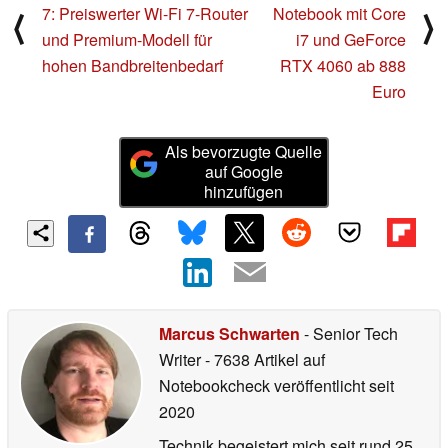
7: Preiswerter Wi-Fi 7-Router
Notebook mit Core
⟨
⟩
und Premium-Modell für
i7 und GeForce
hohen Bandbreitenbedarf
RTX 4060 ab 888
Euro
Als bevorzugte Quelle
auf Google
hinzufügen
Marcus Schwarten
- Senior Tech
Writer
- 7638 Artikel auf
Notebookcheck veröffentlicht
seit
2020
Technik begeistert mich seit rund 25