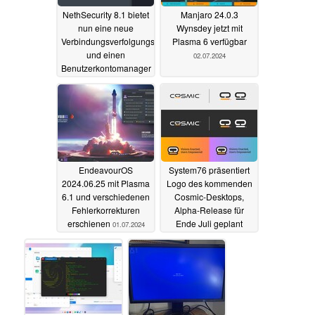
NethSecurity 8.1 bietet
Manjaro 24.0.3
nun eine neue
Wynsdey jetzt mit
Verbindungsverfolgungsschnittstelle
Plasma 6 verfügbar
und einen
02.07.2024
Benutzerkontomanager
an
09.07.2024
EndeavourOS
System76 präsentiert
2024.06.25 mit Plasma
Logo des kommenden
6.1 und verschiedenen
Cosmic-Desktops,
Fehlerkorrekturen
Alpha-Release für
erschienen
Ende Juli geplant
01.07.2024
28.06.2024