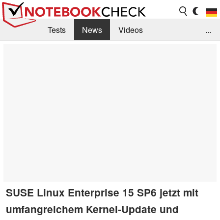
Tests
News
Videos
...
Benchmarks & Tech
Externe Tests
Kaufberatung
Deals
Suche
Jobs
Forum
SUSE Linux Enterprise 15 SP6 jetzt mit
umfangreichem Kernel-Update und