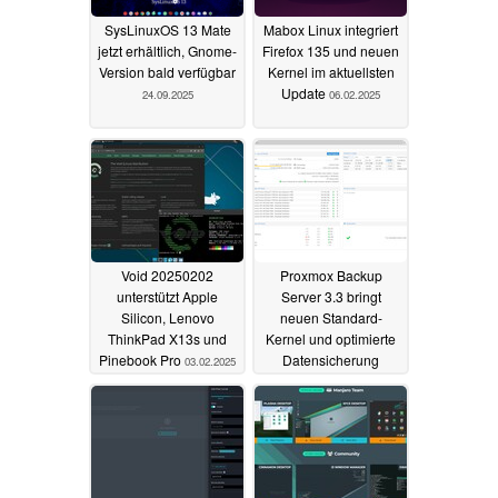
SysLinuxOS 13 Mate
Mabox Linux integriert
jetzt erhältlich, Gnome-
Firefox 135 und neuen
Version bald verfügbar
Kernel im aktuellsten
Update
24.09.2025
06.02.2025
Void 20250202
Proxmox Backup
unterstützt Apple
Server 3.3 bringt
Silicon, Lenovo
neuen Standard-
ThinkPad X13s und
Kernel und optimierte
Pinebook Pro
Datensicherung
03.02.2025
30.11.2024