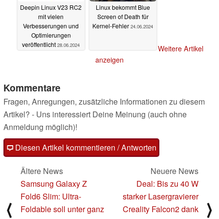
Deepin Linux V23 RC2
Linux bekommt Blue
mit vielen
Screen of Death für
Verbesserungen und
Kernel-Fehler
24.06.2024
Optimierungen
veröffentlicht
28.06.2024
Weitere Artikel
anzeigen
Kommentare
Fragen, Anregungen, zusätzliche Informationen zu diesem
Artikel? - Uns interessiert Deine Meinung (auch ohne
Anmeldung möglich)!
Diesen Artikel kommentieren / Antworten
Ältere News
Neuere News
Samsung Galaxy Z
Deal: Bis zu 40 W
Fold6 Slim: Ultra-
starker Lasergravierer
⟨
⟩
Foldable soll unter ganz
Creality Falcon2 dank