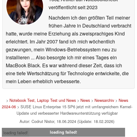
veröffentlicht
seit 2023
Nachdem ich den größten Teil meiner
frühen Jahre in Deutschland verbracht
hatte, wurde meine Erziehung als zweisprachiges Kind
erleichtert. Im Jahr 2007 fand ich mich wöchentlich
gezwungen, mein Windows-Betriebssystem neu zu
installieren ... Also besorgte ich mir eines Tages ein
MacBook Black. Es war während dieser Zeit, dass ich
eine tiefe Wertschätzung für Technologie entwickelte, die
mein Leben erheblich verbesserte.
>
Notebook Test, Laptop Test und News
>
News
>
Newsarchiv
>
News
2024-06
> SUSE Linux Enterprise 15 SP6 jetzt mit umfangreichem Kernel-
Update und verbesserter Hardwareunterstützung verfügbar
Autor: Codrut Nistor, 18.06.2024 (Update: 18.02.2026)
loading failed!
loading failed!