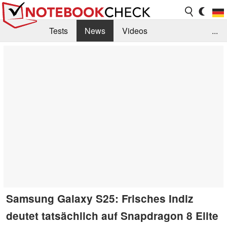
Tests
News
Videos
...
Benchmarks & Tech
Externe Tests
Kaufberatung
Deals
Suche
Jobs
Forum
Samsung Galaxy S25: Frisches Indiz
deutet tatsächlich auf Snapdragon 8 Elite