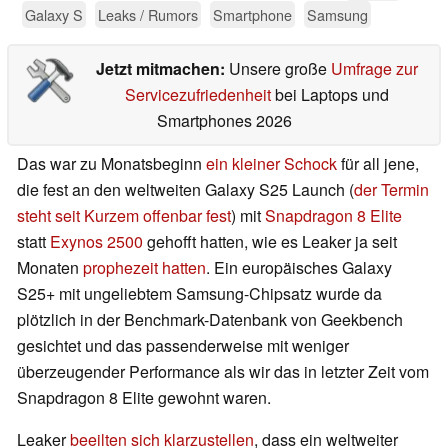
Galaxy S
Leaks / Rumors
Smartphone
Samsung
Jetzt mitmachen:
Unsere große
Umfrage zur
Servicezufriedenheit
bei Laptops und
Smartphones 2026
Das war zu Monatsbeginn
ein kleiner Schock
für all jene,
die fest an den weltweiten Galaxy S25 Launch (
der Termin
steht seit Kurzem offenbar fest
) mit
Snapdragon 8 Elite
statt
Exynos 2500
gehofft hatten, wie es Leaker ja seit
Monaten
prophezeit hatten
. Ein europäisches Galaxy
S25+ mit ungeliebtem Samsung-Chipsatz wurde da
plötzlich in der Benchmark-Datenbank von Geekbench
gesichtet und das passenderweise mit weniger
überzeugender Performance als wir das in letzter Zeit vom
Snapdragon 8 Elite gewohnt waren.
Leaker
beeilten sich klarzustellen
, dass ein weltweiter