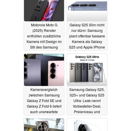
Motorola Moto G
Galaxy S25 Slim nicht
(2025) Render
nur dünn: Samsung
enthüllen zusätzliche
plant offenbar bessere
Kamera mit Design im
Kamera als Galaxy
Stil des Samsung
S25 und Apple iPhone
Galaxy S21 Ultra
17 Air
24.11.2024
24.11.2024
Kameravergleich
Samsung Galaxy S25,
zwischen Samsung
S25+ und Galaxy S25
Galaxy Z Fold SE und
Ultra: Leak nennt
Galaxy Z Fold 6 liefert
Vorbesteller-Deal,
auch unerwartete
Preisniveau und
Ergebnisse
wichtige Specs
23.11.2024
22.11.2024