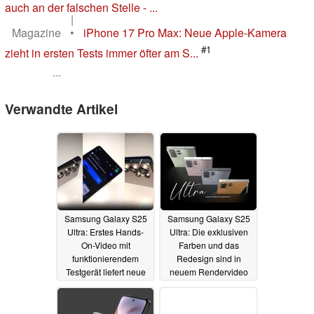
auch an der falschen Stelle - ...
|
Magazine
•
iPhone 17 Pro Max: Neue Apple-Kamera
#1
zieht in ersten Tests immer öfter am S...
...
Verwandte Artikel
Samsung Galaxy S25
Samsung Galaxy S25
Ultra: Erstes Hands-
Ultra: Die exklusiven
On-Video mit
Farben und das
funktionierendem
Redesign sind in
Testgerät liefert neue
neuem Rendervideo
Benchmark-Resultate
zu bewundern
25.11.2024
26.11.2024