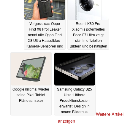
Vergesst das Oppo
Redmi K80 Pro:
Find X8 Pro! Leaker
Xiaomis potentielles
nennt alle Oppo Find
Poco F7 Ultra zeigt
X8 Ultra Hasselblad-
sich in offiziellen
Kamera-Sensoren und
Bildern und bestätigten
Verbesserungen
Flaggschiff-Specs
22.11.2024
22.11.2024
Google killt mal wieder
Samsung Galaxy S25
seine Pixel-Tablet
Ultra: Höhere
Pläne
Produktionskosten
22.11.2024
erwartet, Design in
neuen Bildern zu
Weitere Artikel
sehen
21.11.2024
anzeigen