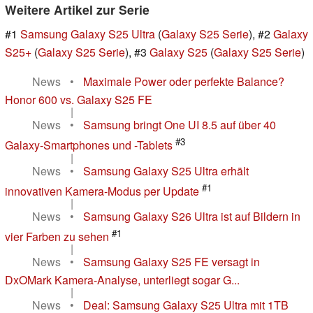
Weitere Artikel zur Serie
#1
Samsung Galaxy S25 Ultra
(
Galaxy S25 Serie
), #2
Galaxy
S25+
(
Galaxy S25 Serie
), #3
Galaxy S25
(
Galaxy S25 Serie
)
News
•
Maximale Power oder perfekte Balance?
Honor 600 vs. Galaxy S25 FE
|
News
•
Samsung bringt One UI 8.5 auf über 40
#3
Galaxy-Smartphones und -Tablets
|
News
•
Samsung Galaxy S25 Ultra erhält
#1
innovativen Kamera-Modus per Update
|
News
•
Samsung Galaxy S26 Ultra ist auf Bildern in
#1
vier Farben zu sehen
|
News
•
Samsung Galaxy S25 FE versagt in
DxOMark Kamera-Analyse, unterliegt sogar G...
|
News
•
Deal: Samsung Galaxy S25 Ultra mit 1TB