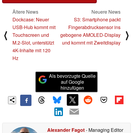
Ältere News
Neuere News
Dockcase: Neuer
S3: Smartphone packt
USB-Hub kommt mit
Fingerabdrucksensor ins
⟨
⟩
Touchscreen und
gebogene AMOLED-Display
M.2-Slot, unterstützt
und kommt mit Zweitdisplay
4K-Inhalte mit 120
Hz
Als bevorzugte Quelle
auf Google
hinzufügen
Alexander Fagot
- Managing Editor