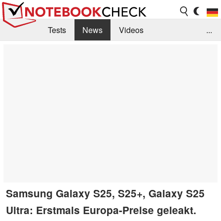
Tests
News
Videos
...
Benchmarks & Tech
Externe Tests
Kaufberatung
Deals
Suche
Jobs
Forum
Samsung Galaxy S25, S25+, Galaxy S25
Ultra: Erstmals Europa-Preise geleakt.