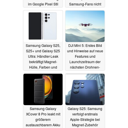
im Google Pixel Stil
Samsung-Fans nicht
sein
schmecken
12.12.2024
12.12.2024
Samsung Galaxy S25,
DJI Mini 5: Erstes Bild
S25+ und Galaxy S25
und Hinweise auf neue
Ultra: Händler-Leak
Features und
bekräftigt Magnet-
Launchzeitraum der
Hülle, Farben und
nächsten Drohnen-
Speicher
Generation geleakt
11.12.2024
11.12.2024
Samsung Galaxy
Galaxy S25: Samsung
XCover 8 Pro leakt mit
verfolgt erstmals
größerem
Apple-Strategie bei
austauschbarem Akku
Magnet-Zubehör