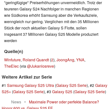
"geringfügige" Preiserhöhungen unvermeidlich. Trotz der
teureren Galaxy S24 Nachfolger in manchen Regionen
wie Südkorea erhöht Samsung aber die Verkaufsziele,
wenngleich nur gering. Verglichen mit den 35 Millionen
Stück der noch aktuellen Galaxy S Flotte, sollen
insgesamt 37 Millionen Galaxy S25 Modelle produziert
werden
Quelle(n)
Winfuture
,
Roland Quandt
(
2
),
JoongAng
,
YNA
,
TheElec
(via
@Jukanlosreve
)
Weitere Artikel zur Serie
#1
Samsung Galaxy S25 Ultra
(
Galaxy S25 Serie
), #2
Galaxy
S25+
(
Galaxy S25 Serie
), #3
Galaxy S25
(
Galaxy S25 Serie
)
News
•
Maximale Power oder perfekte Balance?
Honor 600 vs. Galaxy S25 FE