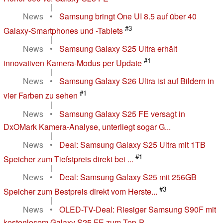
|
News
•
Samsung bringt One UI 8.5 auf über 40
#3
Galaxy-Smartphones und -Tablets
|
News
•
Samsung Galaxy S25 Ultra erhält
#1
innovativen Kamera-Modus per Update
|
News
•
Samsung Galaxy S26 Ultra ist auf Bildern in
#1
vier Farben zu sehen
|
News
•
Samsung Galaxy S25 FE versagt in
DxOMark Kamera-Analyse, unterliegt sogar G...
|
News
•
Deal: Samsung Galaxy S25 Ultra mit 1TB
#1
Speicher zum Tiefstpreis direkt bei ...
|
News
•
Deal: Samsung Galaxy S25 mit 256GB
#3
Speicher zum Bestpreis direkt vom Herste...
|
News
•
OLED-TV-Deal: Riesiger Samsung S90F mit
kostenlosem Galaxy S25 FE zum Top-P...