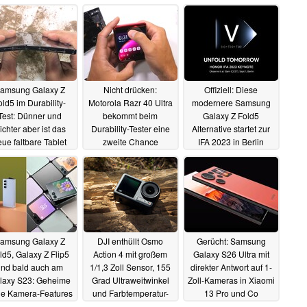
amsung Galaxy Z
Nicht drücken:
Offiziell: Diese
old5 im Durability-
Motorola Razr 40 Ultra
modernere Samsung
Test: Dünner und
bekommt beim
Galaxy Z Fold5
eichter aber ist das
Durability-Tester eine
Alternative startet zur
ue faltbare Tablet
zweite Chance
IFA 2023 in Berlin
auch genauso
08.08.2023
07.08.2023
iderstandsfähig?
09.08.2023
amsung Galaxy Z
DJI enthüllt Osmo
Gerücht: Samsung
ld5, Galaxy Z Flip5
Action 4 mit großem
Galaxy S26 Ultra mit
und bald auch am
1/1,3 Zoll Sensor, 155
direkter Antwort auf 1-
laxy S23: Geheime
Grad Ultraweitwinkel
Zoll-Kameras in Xiaomi
e Kamera-Features
und Farbtemperatur-
13 Pro und Co
d Verbesserungen
Sensor
02.08.2023
01.08.2023