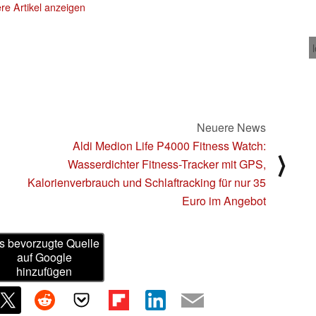
re Artikel anzeigen
03.08.2023
Neuere News
Aldi Medion Life P4000 Fitness Watch:
⟩
Wasserdichter Fitness-Tracker mit GPS,
Kalorienverbrauch und Schlaftracking für nur 35
Euro im Angebot
s bevorzugte Quelle
auf Google
hinzufügen