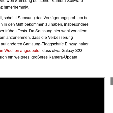
 wie weit Samsung bei seiner Kamera-Software
z hinterherhinkt.
ll, scheint Samsung das Verzögerungsproblem bei
ch in den Griff bekommen zu haben, insbesondere
ser frühen Tests. Da Samsung hier wohl vor allem
zudem anzunehmen, dass die Verbesserung
 auf anderen Samsung-Flaggschiffe Einzug halten
igen Wochen angedeutet
, dass etwa Galaxy S23-
ion ein weiteres, größeres Kamera-Update