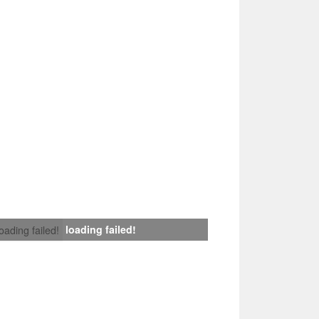
loading failed!
loading failed!