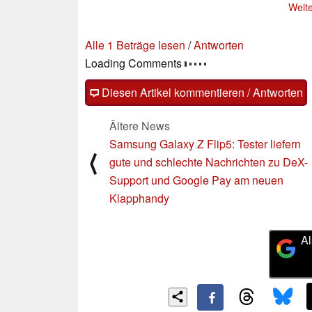
Weite
Redesign mit riesiger
Hasselblad-Kamera
05.08.2023
Alle 1 Beträge lesen
/
Antworten
Loading Comments
Diesen Artikel kommentieren / Antworten
Ältere News
Samsung Galaxy Z Flip5: Tester liefern
⟨
gute und schlechte Nachrichten zu DeX-
Support und Google Pay am neuen
Klapphandy
Al