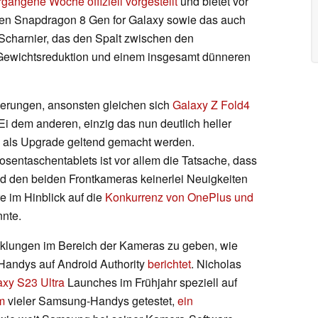
rgangene Woche offiziell vorgestellt
und bietet vor
eren Snapdragon 8 Gen for Galaxy sowie das auch
Scharnier, das den Spalt zwischen den
 Gewichtsreduktion und einem insgesamt dünneren
nderungen, ansonsten gleichen sich
Galaxy Z Fold4
Ei dem anderen, einzig das nun deutlich heller
als Upgrade geltend gemacht werden.
entaschentablets ist vor allem die Tatsache, dass
d den beiden Frontkameras keinerlei Neuigkeiten
e im Hinblick auf die
Konkurrenz von OnePlus und
nte.
cklungen im Bereich der Kameras zu geben, wie
-Handys auf Android Authority
berichtet
. Nicholas
axy S23 Ultra
Launches im Frühjahr speziell auf
em
vieler Samsung-Handys getestet,
ein