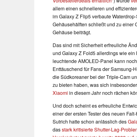
Vorbestellerdeals erhältlich
) wurde
ve
allem einen schnelleren und effizient
im Galaxy Z Flip5 verbaute Waterdrop-
Gehäusehälften schließt und zu einer
Gehäuse beiträgt.
Das sind mit Sicherheit erfreuliche Ä
und Galaxy Z Fold5 allerdings wie ein 
leuchtende AMOLED-Panel kann noch 
Enttäuschend für Fans der Samsung-Hos
die Südkoreaner bei der Triple-Cam un
zu bieten haben, was sich insbesonder
Xiaomi
in diesem Jahr noch rächen kön
Und doch scheint es erfreuliche Entwi
einer der ersten Tester des neuen Falt
Sutrich hatte schon anlässlich des
Gal
das
stark kritisierte Shutter-Lag-Probl