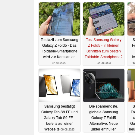
Testfazit zum Samsung
Test Samsung Galaxy
S
Galaxy Z Fold5 - Das
Z Fold5 - In kleinen
F
Foldable-Smartphone
Schritten zum besten
wird zur Konstanten
Foldable-Smartphone?
l
ne
24.08.2023
22.08.2023
w
Samsung bestätigt
Die spannendste,
S
Galaxy Tab S9 FE und
globale Samsung
Fo
Galaxy Tab S9 FE+
Galaxy Z Fold5
bereits auf einer
Alternative: Neue
Ga
Webseite
Bilder enthüllen
neu
06.08.2023
OnePlus Open
un