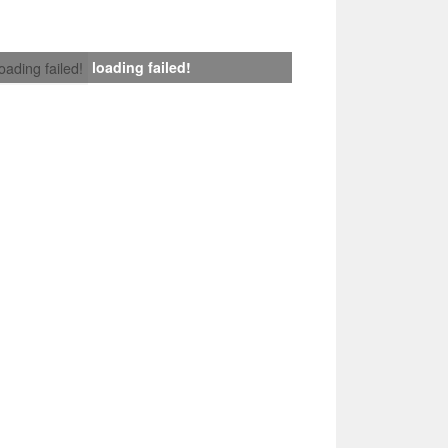
loading failed!
loading failed!