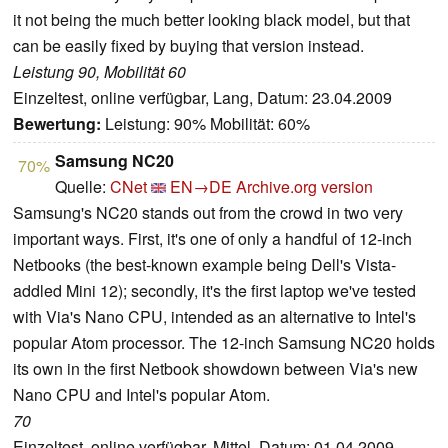
it not being the much better looking black model, but that
can be easily fixed by buying that version instead.
Leistung 90, Mobilität 60
Einzeltest, online verfügbar, Lang, Datum: 23.04.2009
Bewertung:
Leistung: 90% Mobilität: 60%
Samsung NC20
70%
Quelle:
CNet
EN→DE
Archive.org version
Samsung's NC20 stands out from the crowd in two very
important ways. First, it's one of only a handful of 12-inch
Netbooks (the best-known example being Dell's
Vista-
addled Mini 12); secondly, it's the first laptop we've tested
with Via's Nano CPU, intended as an alternative to Intel's
popular Atom processor. The 12-inch Samsung NC20 holds
its own in the first Netbook showdown between Via's new
Nano CPU and Intel's popular Atom.
70
Einzeltest, online verfügbar, Mittel, Datum: 01.04.2009