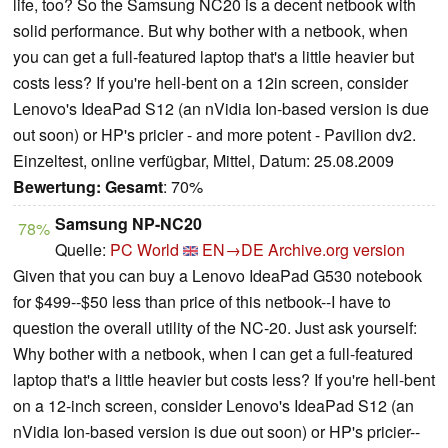
life, too?
So the Samsung NC20 is a decent netbook with
solid performance. But why bother with a netbook, when
you can get a full-featured laptop that's a little heavier but
costs less? If you're hell-bent on a 12in screen, consider
Lenovo's IdeaPad S12 (an nVidia Ion-based version is due
out soon) or HP's pricier - and more potent - Pavilion dv2.
Einzeltest, online verfügbar, Mittel, Datum: 25.08.2009
Bewertung:
Gesamt
: 70%
Samsung NP-NC20
78%
Quelle:
PC World
EN→DE
Archive.org version
Given that you can buy a Lenovo IdeaPad G530 notebook
for $499--$50 less than price of this netbook--I have to
question the overall utility of the NC-20. Just ask yourself:
Why bother with a netbook, when I can get a full-featured
laptop that's a little heavier but costs less? If you're hell-bent
on a 12-inch screen, consider Lenovo's IdeaPad S12 (an
nVidia Ion-based version is due out soon) or HP's pricier--