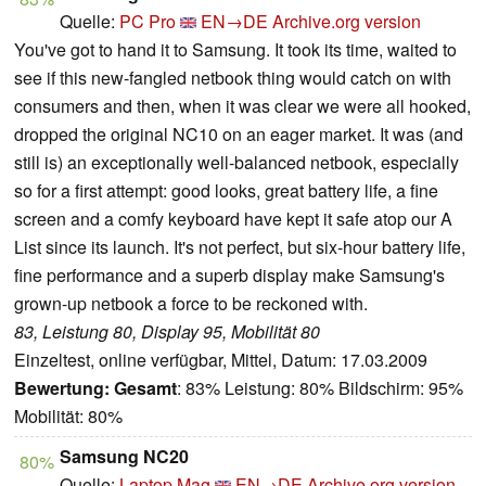
Quelle:
PC Pro
EN→DE
Archive.org version
You've got to hand it to Samsung. It took its time, waited to
see if this new-fangled netbook thing would catch on with
consumers and then, when it was clear we were all hooked,
dropped the original
NC10 on an eager market. It was (and
still is) an exceptionally well-balanced netbook, especially
so for a first attempt: good looks, great battery life, a fine
screen and a comfy keyboard have kept it safe atop our A
List since its launch. It's not perfect, but six-hour battery life,
fine performance and a superb display make Samsung's
grown-up netbook a force to be reckoned with.
83, Leistung 80, Display 95, Mobilität 80
Einzeltest, online verfügbar, Mittel, Datum: 17.03.2009
Bewertung:
Gesamt
: 83% Leistung: 80% Bildschirm: 95%
Mobilität: 80%
Samsung NC20
80%
Quelle:
Laptop Mag
EN→DE
Archive.org version