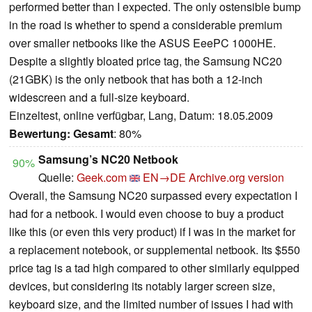
performed better than I expected. The only ostensible bump
in the road is whether to spend a considerable premium
over smaller netbooks like the ASUS EeePC 1000HE.
Despite a slightly bloated price tag, the Samsung NC20
(21GBK) is the only netbook that has both a 12-inch
widescreen and a full-size keyboard.
Einzeltest, online verfügbar, Lang, Datum: 18.05.2009
Bewertung:
Gesamt
: 80%
Samsung’s NC20 Netbook
90%
Quelle:
Geek.com
EN→DE
Archive.org version
Overall, the Samsung NC20 surpassed every expectation I
had for a netbook. I would even choose to buy a product
like this (or even this very product) if I was in the market for
a replacement notebook, or supplemental netbook. Its $550
price tag is a tad high compared to other similarly equipped
devices, but considering its notably larger screen size,
keyboard size, and the limited number of issues I had with