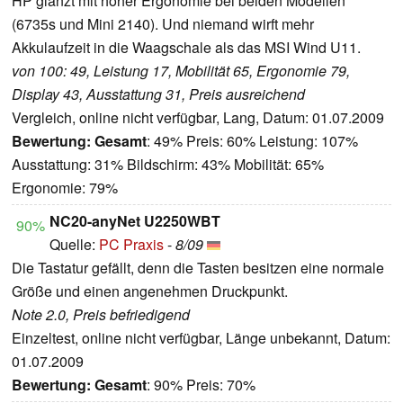
HP glänzt mit hoher Ergonomie bei beiden Modellen
(6735s und Mini 2140). Und niemand wirft mehr
Akkulaufzeit in die Waagschale als das MSI Wind U11.
von 100: 49, Leistung 17, Mobilität 65, Ergonomie 79,
Display 43, Ausstattung 31, Preis ausreichend
Vergleich, online nicht verfügbar, Lang, Datum: 01.07.2009
Bewertung:
Gesamt
: 49% Preis: 60% Leistung: 107%
Ausstattung: 31% Bildschirm: 43% Mobilität: 65%
Ergonomie: 79%
NC20-anyNet U2250WBT
90%
Quelle:
PC Praxis
-
8/09
Die Tastatur gefällt, denn die Tasten besitzen eine normale
Größe und einen angenehmen Druckpunkt.
Note 2.0, Preis befriedigend
Einzeltest, online nicht verfügbar, Länge unbekannt, Datum:
01.07.2009
Bewertung:
Gesamt
: 90% Preis: 70%