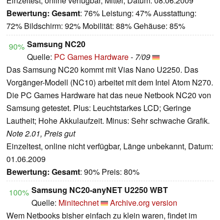
Einzeltest, online verfügbar, Mittel, Datum: 08.06.2009
Bewertung:
Gesamt
: 76% Leistung: 47% Ausstattung:
72% Bildschirm: 92% Mobilität: 88% Gehäuse: 85%
Samsung NC20
90%
Quelle:
PC Games Hardware
-
7/09
Das Samsung NC20 kommt mit Vias Nano U2250. Das
Vorgänger-Modell (NC10) arbeitet mit dem Intel Atom N270.
Die PC Games Hardware hat das neue Netbook NC20 von
Samsung getestet.
Plus: Leuchtstarkes LCD; Geringe
Lautheit; Hohe Akkulaufzeit. Minus: Sehr schwache Grafik.
Note 2.01, Preis gut
Einzeltest, online nicht verfügbar, Länge unbekannt, Datum:
01.06.2009
Bewertung:
Gesamt
: 90% Preis: 80%
Samsung NC20-anyNET U2250 WBT
100%
Quelle:
Minitechnet
Archive.org version
Wem Netbooks bisher einfach zu klein waren, findet im