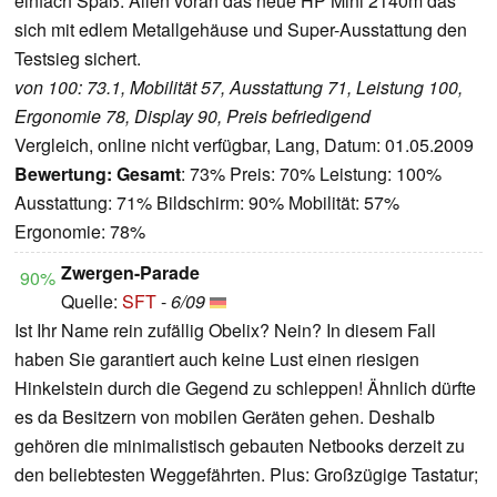
einfach Spaß. Allen voran das neue HP Mini 2140m das
sich mit edlem Metallgehäuse und Super-Ausstattung den
Testsieg sichert.
von 100: 73.1, Mobilität 57, Ausstattung 71, Leistung 100,
Ergonomie 78, Display 90, Preis befriedigend
Vergleich, online nicht verfügbar, Lang, Datum: 01.05.2009
Bewertung:
Gesamt
: 73% Preis: 70% Leistung: 100%
Ausstattung: 71% Bildschirm: 90% Mobilität: 57%
Ergonomie: 78%
Zwergen-Parade
90%
Quelle:
SFT
-
6/09
Ist Ihr Name rein zufällig Obelix? Nein? In diesem Fall
haben Sie garantiert auch keine Lust einen riesigen
Hinkelstein durch die Gegend zu schleppen! Ähnlich dürfte
es da Besitzern von mobilen Geräten gehen. Deshalb
gehören die minimalistisch gebauten Netbooks derzeit zu
den beliebtesten Weggefährten.
Plus: Großzügige Tastatur;