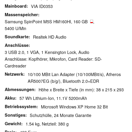
Mainboard
VIA ID0353
Massenspeicher
Samsung SpinPoint M5S HM160HI, 160 GB
,
5400 U/Min
Soundkarte
Realtek HD Audio
Anschlüsse
3 USB 2.0, 1 VGA, 1 Kensington Lock, Audio
Anschlüsse: Kopfhörer, Mikrofon, Card Reader: SD-
Cardreader
Netzwerk
10/100 MBit Lan Adapter (10/100MBit/s), Atheros
AR5007EG (b/g/), Bluetooth 2.0+EDR
Abmessungen
Höhe x Breite x Tiefe (in mm): 38 x 215 x 293
Akku
57 Wh Lithium-Ion, 11.1V 5200mAh
Betriebssystem
Microsoft Windows XP Home 32 Bit
Sonstiges
Schutzhülle, 24 Monate Garantie
Gewicht
1.54 kg, Netzteil: 380 g