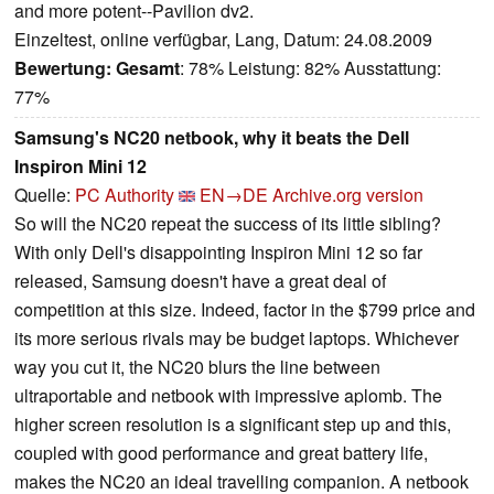
and more potent--Pavilion dv2.
Einzeltest, online verfügbar, Lang, Datum: 24.08.2009
Bewertung:
Gesamt
: 78% Leistung: 82% Ausstattung:
77%
Samsung's NC20 netbook, why it beats the Dell
Inspiron Mini 12
Quelle:
PC Authority
EN→DE
Archive.org version
So will the NC20 repeat the success of its little sibling?
With only Dell's disappointing Inspiron Mini 12 so far
released, Samsung doesn't have a great deal of
competition at this size. Indeed, factor in the $799 price and
its more serious rivals may be budget laptops. Whichever
way you cut it, the NC20 blurs the line between
ultraportable and netbook with impressive aplomb. The
higher screen resolution is a significant step up and this,
coupled with good performance and great battery life,
makes the NC20 an ideal travelling companion. A netbook