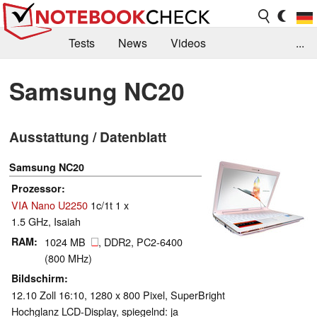
Tests
News
Videos
...
Benchmarks & Tech
Externe Tests
Samsung NC20
Kaufberatung
Deals
Suche
Jobs
Ausstattung / Datenblatt
Forum
Samsung NC20
Prozessor
VIA Nano U2250
1c/1t 1 x
1.5 GHz, Isaiah
RAM
1024 MB
, DDR2, PC2-6400
(800 MHz)
Bildschirm
12.10 Zoll 16:10, 1280 x 800 Pixel, SuperBright
Hochglanz LCD-Display, spiegelnd: ja