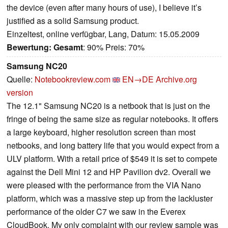
the device (even after many hours of use), I believe it’s
justified as a solid Samsung product.
Einzeltest, online verfügbar, Lang, Datum: 15.05.2009
Bewertung:
Gesamt
: 90% Preis: 70%
Samsung NC20
Quelle:
Notebookreview.com
EN→DE
Archive.org
version
The 12.1" Samsung NC20 is a netbook that is just on the
fringe of being the same size as regular notebooks. It offers
a large keyboard, higher resolution screen than most
netbooks, and long battery life that you would expect from a
ULV platform. With a retail price of $549 it is set to compete
against the Dell Mini 12 and HP Pavilion dv2. Overall we
were pleased with the performance from the VIA Nano
platform, which was a massive step up from the lackluster
performance of the older C7 we saw in the Everex
CloudBook. My only complaint with our review sample was