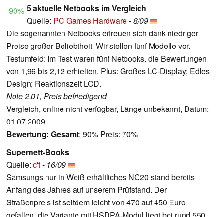
5 aktuelle Netbooks im Vergleich
90%
Quelle:
PC Games Hardware
-
8/09
Die sogenannten Netbooks erfreuen sich dank niedriger
Preise großer Beliebtheit. Wir stellen fünf Modelle vor.
Testumfeld: Im Test waren fünf Netbooks, die Bewertungen
von 1,96 bis 2,12 erhielten. Plus: Großes LC-Display; Edles
Design; Reaktionszeit LCD.
Note 2.01, Preis befriedigend
Vergleich, online nicht verfügbar, Länge unbekannt, Datum:
01.07.2009
Bewertung:
Gesamt
: 90% Preis: 70%
Supernett-Books
Quelle:
c't
-
16/09
Samsungs nur in Weiß erhältliches NC20 stand bereits
Anfang des Jahres auf unserem Prüfstand. Der
Straßenpreis ist seitdem leicht von 470 auf 450 Euro
gefallen, die Variante mit HSDPA-Modul liegt bei rund 550