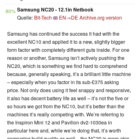
Samsung NC20 - 12.1in Netbook
80%
Quelle:
Bit-Tech
EN→DE
Archive.org version
Samsung has continued the success it had with the
excellent NC10 and applied it to a new, slightly bigger
form factor with completely different guts inside. For one
reason or another, Samsung isn’t actively pushing the
NC20, which is something we find hard to comprehend
because, generally speaking, it’s a brilliant little machine
– especially when you factor in its sub-£375 asking
price. Not only does using it feel snappy and responsive,
it also has decent battery life as well – it’s not the five or
so hours we got from the NC10, but it’s better than the
machines it’s really competing with. We’re referring to
the Inspiron Mini 12 and Pavilion dv2-1030ea in
particular here and, while we’re doing that, it’s worth
comparing build quality as well – the NC20 is more akin