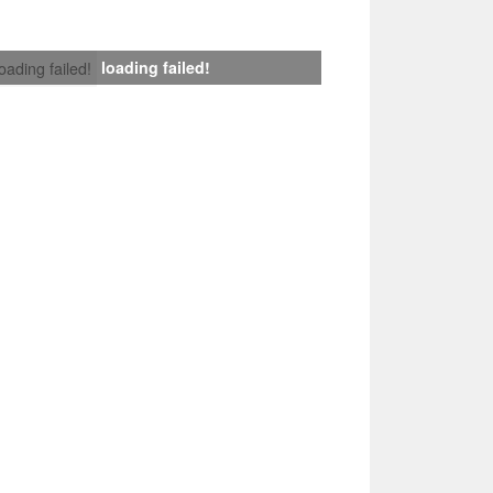
loading failed!
loading failed!