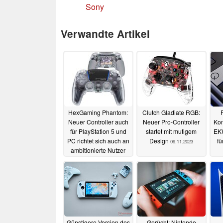
Sony
Verwandte Artikel
HexGaming Phantom:
Clutch Gladiate RGB:
P
Neuer Controller auch
Neuer Pro-Controller
Kon
für PlayStation 5 und
startet mit mutigem
EK
PC richtet sich auch an
Design
fü
09.11.2023
ambitionierte Nutzer
L
13.10.2024
Günstigere Version des
Gerücht: Nintendo