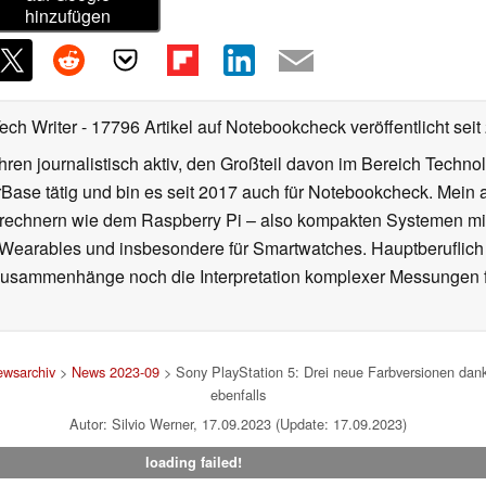
hinzufügen
Tech Writer
- 17796 Artikel auf Notebookcheck veröffentlicht
seit
ahren journalistisch aktiv, den Großteil davon im Bereich Techn
se tätig und bin es seit 2017 auch für Notebookcheck. Mein ak
rechnern wie dem Raspberry Pi – also kompakten Systemen mit
n Wearables und insbesondere für Smartwatches. Hauptberuflich
Zusammenhänge noch die Interpretation komplexer Messungen f
wsarchiv
>
News 2023-09
> Sony PlayStation 5: Drei neue Farbversionen dan
ebenfalls
Autor: Silvio Werner, 17.09.2023 (Update: 17.09.2023)
loading failed!