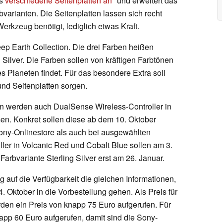
ts
verschiedene Seitenplatten an
und erweitert das
varianten. Die Seitenplatten lassen sich recht
erkzeug benötigt, lediglich etwas Kraft.
p Earth Collection. Die drei Farben heißen
 Silver. Die Farben sollen von kräftigen Farbtönen
des Planeten findet. Für das besondere Extra soll
 und Seitenplatten sorgen.
en werden auch DualSense Wireless-Controller in
n. Konkret sollen diese ab dem 10. Oktober
Sony-Onlinestore als auch bei ausgewählten
ler in Volcanic Red und Cobalt Blue sollen am 3.
rbvariante Sterling Silver erst am 26. Januar.
 auf die Verfügbarkeit die gleichen Informationen,
4. Oktober in die Vorbestellung gehen. Als Preis für
den ein Preis von knapp 75 Euro aufgerufen. Für
pp 60 Euro aufgerufen, damit sind die Sony-