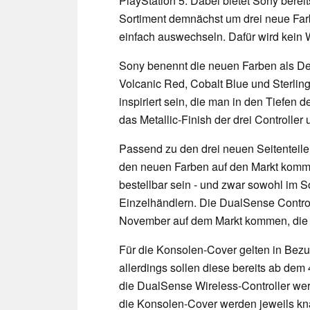
PlayStation 5. Dabei bietet Sony berei
Sortiment demnächst um drei neue Farb
einfach auswechseln. Dafür wird kein W
Sony benennt die neuen Farben als Dee
Volcanic Red, Cobalt Blue und Sterling
inspiriert sein, die man in den Tiefen 
das Metallic-Finish der drei Controller
Passend zu den drei neuen Seitenteil
den neuen Farben auf den Markt komme
bestellbar sein - und zwar sowohl im 
Einzelhändlern. Die DualSense Control
November auf dem Markt kommen, die Fa
Für die Konsolen-Cover gelten in Bezug
allerdings sollen diese bereits ab dem 
die DualSense Wireless-Controller wer
die Konsolen-Cover werden jeweils kna