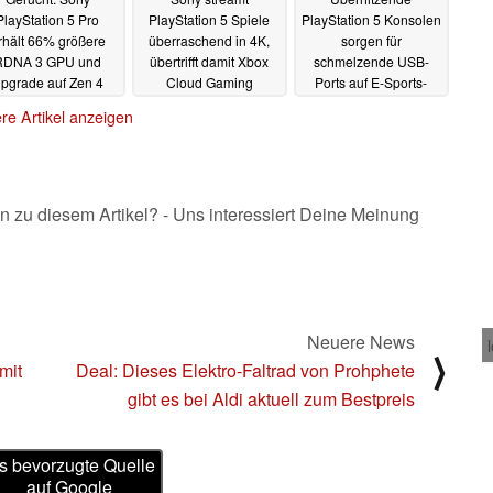
PlayStation 5 Pro
PlayStation 5 Spiele
PlayStation 5 Konsolen
rhält 66% größere
überraschend in 4K,
sorgen für
RDNA 3 GPU und
übertrifft damit Xbox
schmelzende USB-
pgrade auf Zen 4
Cloud Gaming
Ports auf E-Sports-
Event
17.08.2023
08.08.2023
07.08.2023
re Artikel anzeigen
n zu diesem Artikel? - Uns interessiert Deine Meinung
Neuere News
⟩
mit
Deal: Dieses Elektro-Faltrad von Prohphete
gibt es bei Aldi aktuell zum Bestpreis
s bevorzugte Quelle
auf Google