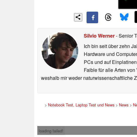
Silvio Werner
- Senior 
Ich bin seit über zehn J
Hardware und ComputerBa
PCs und auf Einplatinen
Faible für alle Arten vo
weshalb mir weder naturwissenschaftliche 
>
Notebook Test, Laptop Test und News
>
News
>
Ne
loading failed!