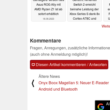
Asus ROG Ally mit
Switch 2 erreicht
AMD Ryzen Z1 ist ab
beinahe Leistung der
e
sofort erhältlich
Xbox Series S dank 8x
Cortex-A78C und
U
18.09.2023
1.280 CUDA-Kernen
Weite
18.09.2023
Kommentare
Fragen, Anregungen, zusätzliche Informatione
(auch ohne Anmeldung möglich)!
Diesen Artikel kommentieren / Antworten
Ältere News
⟨
Onyx Boox Magellan 5: Neuer E-Reader 
Android und Bluetooth
Al