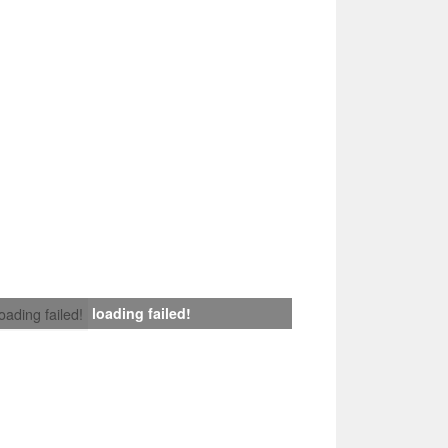
loading failed!
loading failed!