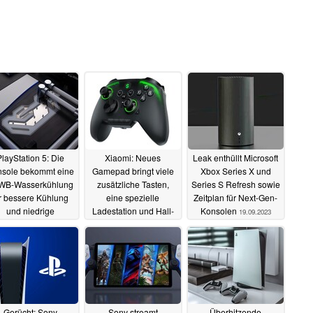
layStation 5: Die
Xiaomi: Neues
Leak enthüllt Microsoft
sole bekommt eine
Gamepad bringt viele
Xbox Series X und
WB-Wasserkühlung
zusätzliche Tasten,
Series S Refresh sowie
r bessere Kühlung
eine spezielle
Zeitplan für Next-Gen-
und niedrige
Ladestation und Hall-
Konsolen
19.09.2023
autstärke
Sensoren mit
01.10.2023
30.09.2023
Gerücht: Sony
Sony streamt
Überhitzende