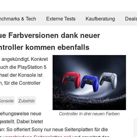
nchmarks & Tech
Externe Tests
Kaufberatung
Deal
eue Farbversionen dank neuer
ntroller kommen ebenfalls
5 angekündigt. Konkret
uch die PlayStation 5
sel der Konsole ist
, für die Controller
Console
Zubehör
ziehungsweise neue
Controller in drei neuen Farben
estellt. Dabei bietet
: So offeriert Sony nur neue Seitenplatten für die