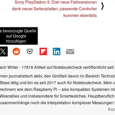
Sony PlayStation 5: Drei neue Farbversionen
⟩
dank neuer Seitenplatten, passende Controller
kommen ebenfalls
s bevorzugte Quelle
auf Google
hinzufügen
Tech Writer
- 17818 Artikel auf Notebookcheck veröffentlicht
seit
ahren journalistisch aktiv, den Großteil davon im Bereich Techn
se tätig und bin es seit 2017 auch für Notebookcheck. Mein ak
rechnern wie dem Raspberry Pi – also kompakten Systemen mit
n Wearables und insbesondere für Smartwatches. Hauptberuflich
Zusammenhänge noch die Interpretation komplexer Messungen f
Kon