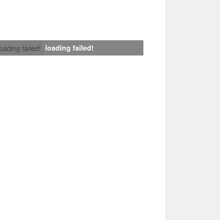
loading failed!
loading failed!