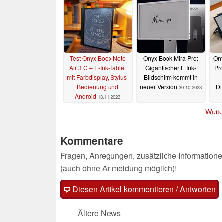
Test Onyx Boox Note
Onyx Book Mira Pro:
Ony
Air 3 C – E-Ink-Tablet
Gigantischer E Ink-
Pr
mit Farbdisplay, Stylus-
Bildschirm kommt in
Bedienung und
neuer Version
Di
30.10.2023
Android
13.11.2023
Deu
Weite
Kommentare
Fragen, Anregungen, zusätzliche Informatione
(auch ohne Anmeldung möglich)!
Diesen Artikel kommentieren / Antworten
Ältere News