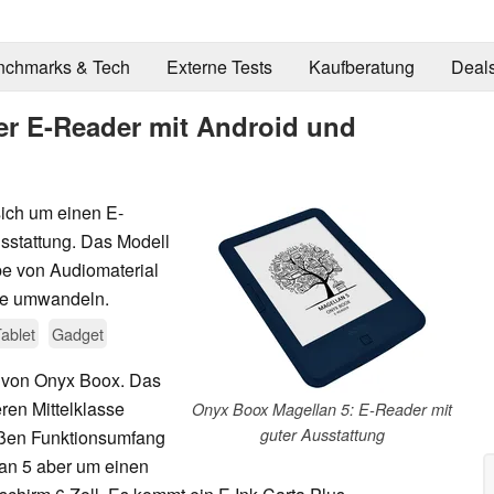
nchmarks & Tech
Externe Tests
Kaufberatung
Deal
er E-Reader mit Android und
ich um einen E-
sstattung. Das Modell
be von Audiomaterial
he umwandeln.
ablet
Gadget
r von Onyx Boox. Das
eren Mittelklasse
Onyx Boox Magellan 5: E-Reader mit
guter Ausstattung
roßen Funktionsumfang
lan 5 aber um einen