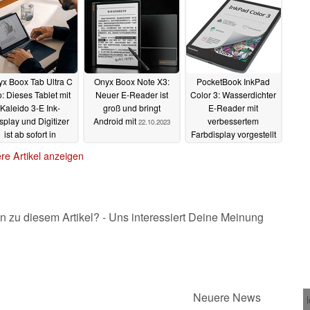
x Boox Tab Ultra C
Onyx Boox Note X3:
PocketBook InkPad
o: Dieses Tablet mit
Neuer E-Reader ist
Color 3: Wasserdichter
Kaleido 3-E Ink-
groß und bringt
E-Reader mit
splay und Digitizer
Android mit
verbessertem
22.10.2023
ist ab sofort in
Farbdisplay vorgestellt
tschland erhältlich
17.10.2023
re Artikel anzeigen
29.10.2023
n zu diesem Artikel? - Uns interessiert Deine Meinung
Neuere News