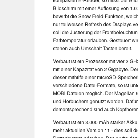
kompakten E-Reader, so misst der Bilds
Bildschirm mit einer Auflösung von 1.0
bewirbt die Snow Field-Funktion, welc
nur teilweisen Refresh des Displays ve
soll die Justierung der Frontbeleuchtun
Farbtemperatur erlauben. Gesteuert wi
stehen auch Umschalt-Tasten bereit.
Verbaut ist ein Prozessor mit vier 2 
mit einer Kapazität von 2 Gigabyte. De
dieser mithilfe einer microSD-Speicher
verschiedene Datei-Formate, so ist u
MOBI-Dateien möglich. Der Magellan 
und Hörbüchern genutzt werden. Dafür is
dementsprechend sind auch Kopfhörer n
Verbaut ist ein 3.000 mAh starker Akku.
mehr aktuellen Version 11 - dies soll 