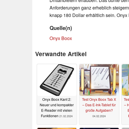
Drittanbietern erlauben. Das dürfte d
Anforderungen ganz erheblich steigern
knapp 180 Dollar erhältlich sein. Ony
Quelle(n)
Onyx Boox
Verwandte Artikel
Onyx Boox Kant 2:
Test Onyx Boox Tab X
Te
Neuer und kompakter
– Das E-Ink-Tablet für
– H
E-Reader mit vielen
große Aufgaben?
Funktionen
21.02.2024
04.02.2024