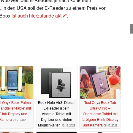
en Nutzwert des E-Readers je nach konkreten
. In den USA soll der E-Reader zu einem Preis von
x Boox
ist auch hierzulande aktiv
.
st Onyx Boox Palma
Boox Note Air3: Dieser
Test Onyx Boox Tab
andteller-Tablet mit
E-Reader ist ein
Ultra C Pro –
E-Ink-Display und
Android-Tablet mit
Oberklasse-Tablet mit
Kamera
Digitizer und vielen
farbigem E-Ink-Display
24.01.2024
Möglichkeiten
und Kamera
13.12.2023
08.12.2023