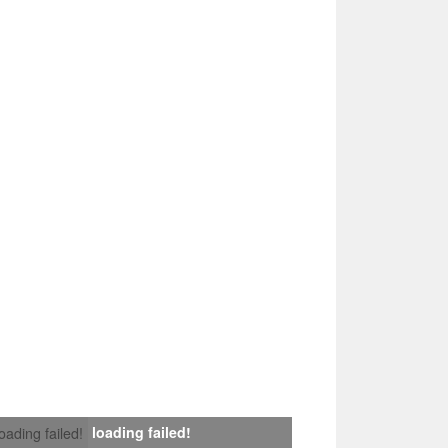
loading failed!
loading failed!