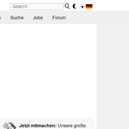
▼
s
Suche
Jobs
Forum
Jetzt mitmachen:
Unsere große