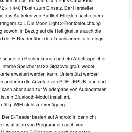
chirm 6 Zoll. Es kommt ein E Ink Carta Plus-
72 x 1.448 Pixeln zum Einsatz. Der Hersteller
he das Auftreten von Partikel-Effekten nach einem
rringern soll. Die Moon Light 2-Frontbeleuchtung
g sowohl in Bezug auf die Helligkeit als auch die
rd der E-Reader über den Touchscreen, allerdings
GHz schnellen Rechenkernen und ein Arbeitsspeicher
r interne Speicher ist 32 Gigabyte groß, wobei
karte erweitert werden kann. Unterstützt werden
nter anderem die Anzeige von PDF-, EPUB- und und
5 kann aber auch zur Wiedergabe von Audiodateien
t ein Bluetooth-Modul installiert,
ötig. WiFi steht zur Verfügung.
 Der E-Reader basiert auf Android in der nicht
die Installation von Programmen auch von