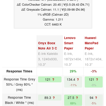
ΔE ColorChecker Calman: 20.45 | ∀{0.5-29.43 Ø4.71}
ΔE Greyscale Calman: 11.1 | ∀{0.09-98 Ø4.96}
1% sRGB (Calman 2D)
Gamma: 1.211
CCT: 6463 K
Lenovo
Huawei
Onyx Boox
Smart
MatePad
Note Air 3 C
Paper
Paper
E-Ink Kaleido
E-Ink,
E-Ink,
3, 1240x930,
1872x1404,
1872x1404,
10.3"
10.3"
10.3"
Response Times
29%
-3%
Response Time Grey
121
134.4
121
?
?
?
50% / Grey 80% *
-11%
-0%
(ms)
Response Time
89.3
27.5
94
?
?
?
Black / White * (ms)
69%
-5%