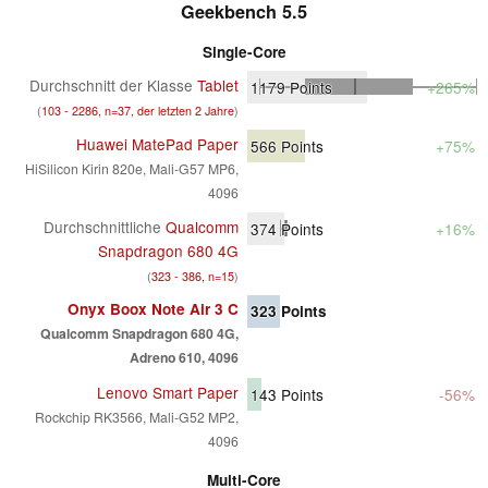
Geekbench 5.5
Single-Core
Durchschnitt der Klasse
Tablet
1179
Points
+265%
(
103 - 2286, n=37, der letzten 2 Jahre
)
Huawei MatePad Paper
566
Points
+75%
HiSilicon Kirin 820e, Mali-G57 MP6,
4096
Durchschnittliche
Qualcomm
374
Points
+16%
Snapdragon 680 4G
(
323 - 386, n=15
)
Onyx Boox Note Air 3 C
323
Points
Qualcomm Snapdragon 680 4G,
Adreno 610, 4096
Lenovo Smart Paper
143
Points
-56%
Rockchip RK3566, Mali-G52 MP2,
4096
Multi-Core