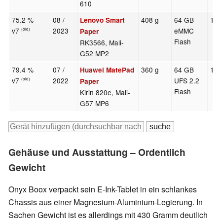
610
75.2 %
08 /
408 g
64 GB
10.
Lenovo Smart
v7
2023
eMMC
(old)
Paper
Flash
RK3566, Mali-
G52 MP2
79.4 %
07 /
360 g
64 GB
10.
Huawei MatePad
v7
2022
UFS 2.2
(old)
Paper
Flash
Kirin 820e, Mali-
G57 MP6
Gehäuse und Ausstattung – Ordentlich
Gewicht
Onyx Boox verpackt sein E-Ink-Tablet in ein schlankes
Chassis aus einer Magnesium-Aluminium-Legierung. In
Sachen Gewicht ist es allerdings mit 430 Gramm deutlich