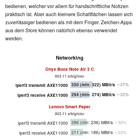
bedienen, welcher vor allem für handschriftliche Notizen
praktisch ist. Aber auch kleinere Schaltflächen lassen sich
zuverlässiger bedienen als mit dem Finger. Zeichen-Apps
aus dem Store können natürlich ebenso verwendet
werden.
Networking
Onyx Boox Note Air 3 C
802.11 a/b/g/n/ac
350
(min: 322)
MBit/s
∼37%
iperf3 transmit AXE11000
294
(min: 274)
MBit/s
∼32%
iperf3 receive AXE11000
Lenovo Smart Paper
802.11 a/b/g/n/ac
286
(min: 236)
MBit/s
∼30%
iperf3 transmit AXE11000
211
(min: 186)
MBit/s
∼23%
iperf3 receive AXE11000