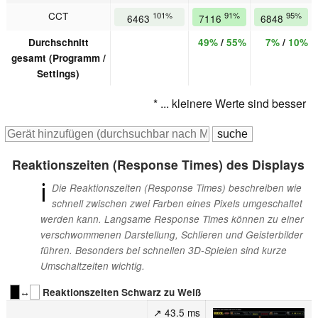
CCT
101%
91%
95%
6463
7116
6848
Durchschnitt
49%
/
55%
7%
/
10%
gesamt (Programm /
Settings)
* ... kleinere Werte sind besser
Reaktionszeiten (Response Times) des Displays
ℹ
Die Reaktionszeiten (Response Times) beschreiben wie
schnell zwischen zwei Farben eines Pixels umgeschaltet
werden kann. Langsame Response Times können zu einer
verschwommenen Darstellung, Schlieren und Geisterbilder
führen. Besonders bei schnellen 3D-Spielen sind kurze
Umschaltzeiten wichtig.
↔
Reaktionszeiten Schwarz zu Weiß
↗ 43.5 ms