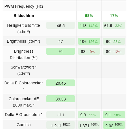
PWM Frequency (Hz)
Bildschirm
68%
17%
Helligkeit Bildmitte
46.5
113
61.9
143%
33%
(cd/m²)
Brightness (cd/m²)
47
106
60
126%
28%
Brightness
91
83
80
-9%
-12%
Distribution (%)
Schwarzwert *
(cd/m²)
Delta E Colorchecker
20.45
*
Colorchecker dE
39.33
2000 max. *
Delta E Graustufen *
11.1
9.9
9.1
11%
18%
Gamma
182%
160%
109%
1.211
1.371
2.02