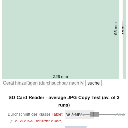
182.7 mm
6.65 mm
193 mm
195 mm
5.8 mm
5.5 mm
225.2 mm
226 mm
226 mm
SD Card Reader - average JPG Copy Test (av. of 3
runs)
Durchschnitt der Klasse
Tablet
38.8
MB/s
+36%
(
10.2 - 79.2, n=42, der letzten 2 Jahre
)