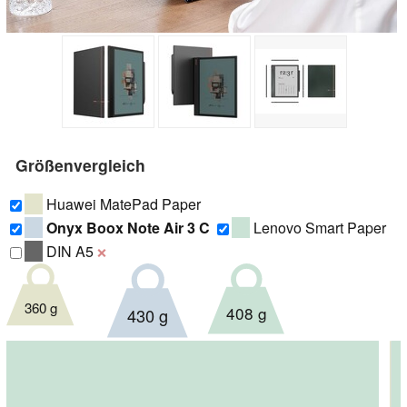
Größenvergleich
Huawei MatePad Paper
Onyx Boox Note Air 3 C
Lenovo Smart Paper
DIN A5
❌
360 g
408 g
430 g