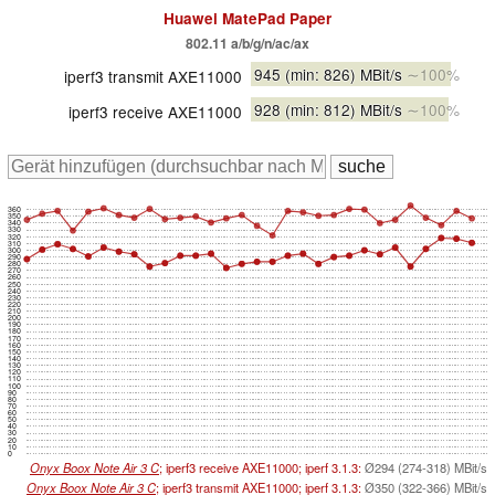
Huawei MatePad Paper
802.11 a/b/g/n/ac/ax
945
(min: 826)
MBit/s
∼100%
iperf3 transmit AXE11000
928
(min: 812)
MBit/s
∼100%
iperf3 receive AXE11000
360
350
340
330
320
310
300
290
280
270
260
250
240
230
220
210
200
190
180
170
160
150
140
130
120
110
100
90
80
70
60
50
40
30
20
10
0
Onyx Boox Note Air 3 C
; iperf3 receive AXE11000; iperf 3.1.3:
Ø294 (274-318) MBit/s
Onyx Boox Note Air 3 C
; iperf3 transmit AXE11000; iperf 3.1.3:
Ø350 (322-366) MBit/s