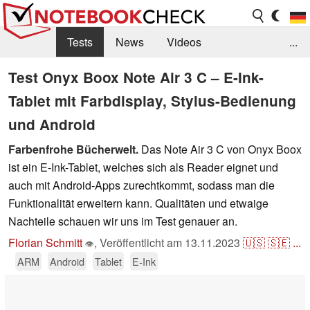
Tests
News
Videos
...
Benchmarks & Tech
Externe Tests
Test Onyx Boox Note Air 3 C – E-Ink-
Tablet mit Farbdisplay, Stylus-Bedienung
Kaufberatung
Deals
Suche
Jobs
und Android
Forum
Farbenfrohe Bücherwelt.
Das Note Air 3 C von Onyx Boox
ist ein E-Ink-Tablet, welches sich als Reader eignet und
auch mit Android-Apps zurechtkommt, sodass man die
Funktionalität erweitern kann. Qualitäten und etwaige
Nachteile schauen wir uns im Test genauer an.
Florian Schmitt
,
Veröffentlicht am
13.11.2023
🇺🇸
🇸🇪
...
👁
ARM
Android
Tablet
E-Ink