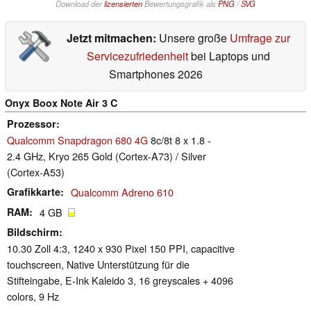
Download der
lizensierten
Bewertungsgrafik als
PNG
/
SVG
Jetzt mitmachen:
Unsere große
Umfrage zur
Servicezufriedenheit
bei Laptops und
Smartphones 2026
Onyx Boox Note Air 3 C
Prozessor
Qualcomm Snapdragon 680 4G
8c/8t 8 x 1.8 -
2.4 GHz, Kryo 265 Gold (Cortex-A73) / Silver
(Cortex-A53)
Grafikkarte
Qualcomm Adreno 610
RAM
4 GB
Bildschirm
10.30 Zoll 4:3, 1240 x 930 Pixel 150 PPI, capacitive
touchscreen, Native Unterstützung für die
Stifteingabe, E-Ink Kaleido 3, 16 greyscales + 4096
colors, 9 Hz