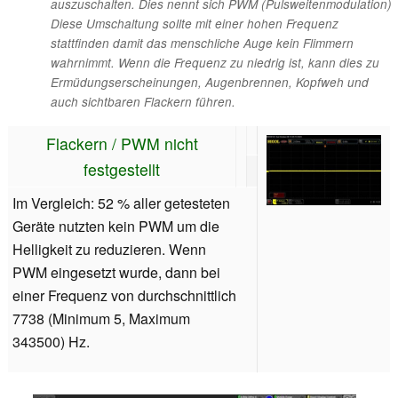
auszuschalten. Dies nennt sich PWM (Pulsweitenmodulation)
Diese Umschaltung sollte mit einer hohen Frequenz
stattfinden damit das menschliche Auge kein Flimmern
wahrnimmt. Wenn die Frequenz zu niedrig ist, kann dies zu
Ermüdungserscheinungen, Augenbrennen, Kopfweh und
auch sichtbaren Flackern führen.
Flackern / PWM nicht
festgestellt
Im Vergleich: 52 % aller getesteten
Geräte nutzten kein PWM um die
Helligkeit zu reduzieren. Wenn
PWM eingesetzt wurde, dann bei
einer Frequenz von durchschnittlich
7738 (Minimum 5, Maximum
343500) Hz.