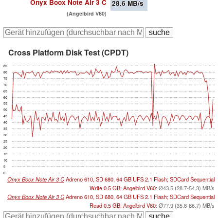
Onyx Boox Note Air 3 C
28.6
MB/s
(Angelbird V60)
Cross Platform Disk Test (CPDT)
85
80
75
70
65
60
55
50
45
40
35
30
25
20
15
10
5
0
Onyx Boox Note Air 3 C
Adreno 610, SD 680, 64 GB UFS 2.1 Flash; SDCard Sequential
Write 0.5 GB; Angelbird V60:
Ø43.5 (28.7-54.3) MB/s
Onyx Boox Note Air 3 C
Adreno 610, SD 680, 64 GB UFS 2.1 Flash; SDCard Sequential
Read 0.5 GB; Angelbird V60:
Ø77.9 (35.8-86.7) MB/s