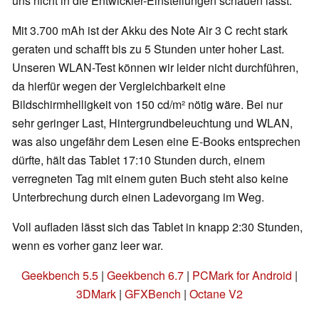
uns nicht in die Entwickler-Einstellungen schauen lässt.
Mit 3.700 mAh ist der Akku des Note Air 3 C recht stark
geraten und schafft bis zu 5 Stunden unter hoher Last.
Unseren WLAN-Test können wir leider nicht durchführen,
da hierfür wegen der Vergleichbarkeit eine
Bildschirmhelligkeit von 150 cd/m² nötig wäre. Bei nur
sehr geringer Last, Hintergrundbeleuchtung und WLAN,
was also ungefähr dem Lesen eine E-Books entsprechen
dürfte, hält das Tablet 17:10 Stunden durch, einem
verregneten Tag mit einem guten Buch steht also keine
Unterbrechung durch einen Ladevorgang im Weg.
Voll aufladen lässt sich das Tablet in knapp 2:30 Stunden,
wenn es vorher ganz leer war.
Geekbench 5.5
|
Geekbench 6.7
|
PCMark for Android
|
3DMark
|
GFXBench
|
Octane V2