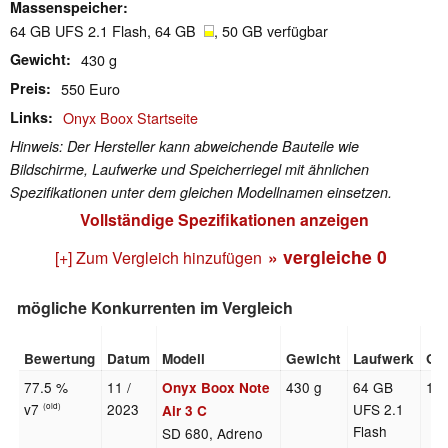
Massenspeicher
64 GB UFS 2.1 Flash, 64 GB
, 50 GB verfügbar
Gewicht
430 g
Preis
550 Euro
Links
Onyx Boox Startseite
Hinweis: Der Hersteller kann abweichende Bauteile wie
Bildschirme, Laufwerke und Speicherriegel mit ähnlichen
Spezifikationen unter dem gleichen Modellnamen einsetzen.
Vollständige Spezifikationen anzeigen
» vergleiche
0
[+] Zum Vergleich hinzufügen
mögliche Konkurrenten im Vergleich
Bewertung
Datum
Modell
Gewicht
Laufwerk
Gr
77.5 %
11 /
430 g
64 GB
10.
Onyx Boox Note
v7
2023
UFS 2.1
(old)
Air 3 C
Flash
SD 680, Adreno