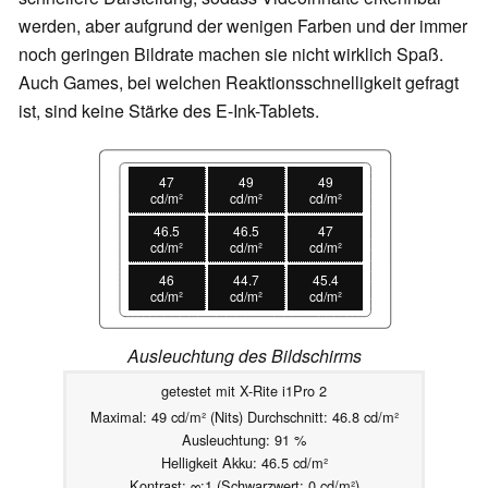
werden, aber aufgrund der wenigen Farben und der immer
noch geringen Bildrate machen sie nicht wirklich Spaß.
Auch Games, bei welchen Reaktionsschnelligkeit gefragt
ist, sind keine Stärke des E-Ink-Tablets.
47
49
49
cd/m²
cd/m²
cd/m²
46.5
46.5
47
cd/m²
cd/m²
cd/m²
46
44.7
45.4
cd/m²
cd/m²
cd/m²
Ausleuchtung des Bildschirms
getestet mit X-Rite i1Pro 2
Maximal: 49 cd/m² (Nits) Durchschnitt: 46.8 cd/m²
Ausleuchtung: 91 %
Helligkeit Akku: 46.5 cd/m²
Kontrast: ∞:1 (Schwarzwert: 0 cd/m²)