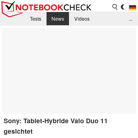
Tests
News
Videos
...
Benchmarks & Tech
Externe Tests
Kaufberatung
Deals
Suche
Jobs
Forum
Sony: Tablet-Hybride Vaio Duo 11
gesichtet