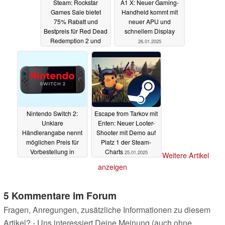
Steam: Rockstar
A1 X: Neuer Gaming-
Games Sale bietet
Handheld kommt mit
75% Rabatt und
neuer APU und
Bestpreis für Red Dead
schnellem Display
Redemption 2 und
26.01.2025
mehr
26.01.2025
Nintendo Switch 2:
Escape from Tarkov mit
Unklare
Enten: Neuer Looter-
Händlerangabe nennt
Shooter mit Demo auf
möglichen Preis für
Platz 1 der Steam-
Vorbestellung in
Charts
25.01.2025
Weitere Artikel
Europa
26.01.2025
anzeigen
5 Kommentare im Forum
Fragen, Anregungen, zusätzliche Informationen zu diesem
Artikel? - Uns interessiert Deine Meinung (auch ohne