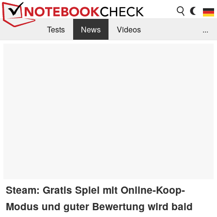
Tests
News
Videos
...
Benchmarks & Tech
Externe Tests
Kaufberatung
Deals
Suche
Jobs
Forum
Steam: Gratis Spiel mit Online-Koop-
Modus und guter Bewertung wird bald