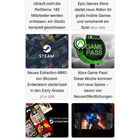
Ubisoft zieht die
Epic Games Store
Reißleine: 185
startet neue Aktion für
Mitarbeiter werden
gratis mobile Games
entlassen, ein Studio
und verschenkt ein
komplett geschlossen
Spiel
28.01.2025
28.01.2025
Neues Extraction-MMO
Xbox Game Pass:
von Blizzard-
Diese Woche kommen
Entwicklern startet bald
fünf neue Spiele –
in den Early Access
davon vier
Neuveröffentlichungen
27.01.2025
27.01.2025