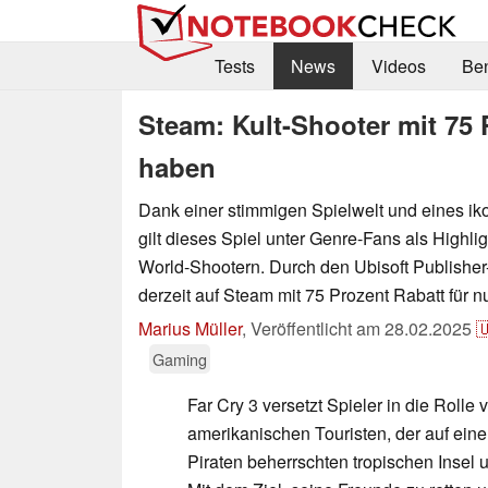
Tests
News
Videos
Be
Steam: Kult-Shooter mit 75 
haben
Dank einer stimmigen Spielwelt und eines i
gilt dieses Spiel unter Genre-Fans als Highli
World-Shootern. Durch den Ubisoft Publisher-
derzeit auf Steam mit 75 Prozent Rabatt für n
Marius Müller
,
Veröffentlicht am
28.02.2025

Gaming
Far Cry 3 versetzt Spieler in die Rolle
amerikanischen Touristen, der auf ein
Piraten beherrschten tropischen Insel