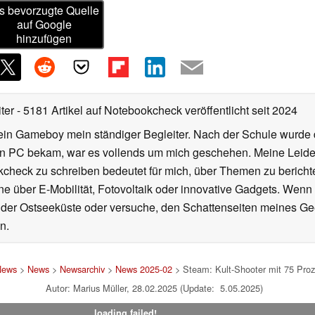
s bevorzugte Quelle
auf Google
hinzufügen
iter
- 5181 Artikel auf Notebookcheck veröffentlicht
seit 2024
ein Gameboy mein ständiger Begleiter. Nach der Schule wurde d
en PC bekam, war es vollends um mich geschehen. Meine Leiden
kcheck zu schreiben bedeutet für mich, über Themen zu berichte
 über E-Mobilität, Fotovoltaik oder innovative Gadgets. Wenn 
 der Ostseeküste oder versuche, den Schattenseiten meines Ge
n.
News
>
News
>
Newsarchiv
>
News 2025-02
> Steam: Kult-Shooter mit 75 Proz
Autor: Marius Müller, 28.02.2025 (Update: 5.05.2025)
loading failed!