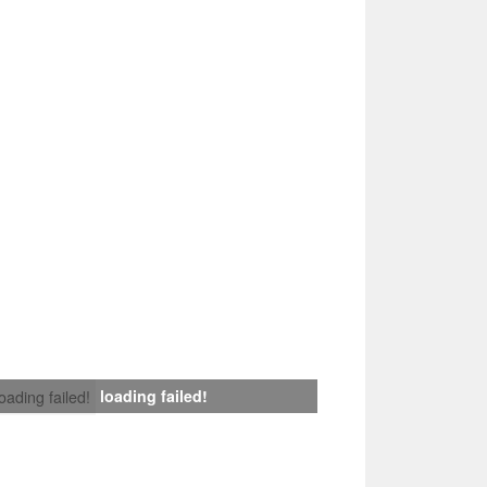
loading failed!
loading failed!