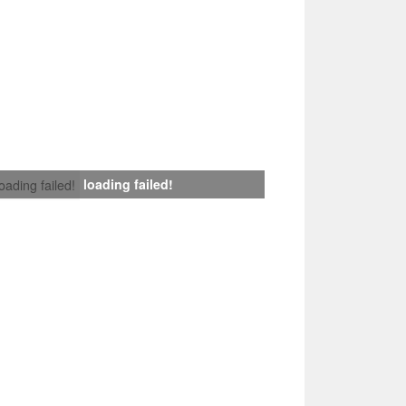
loading failed!
loading failed!