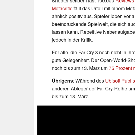
Shooter seitdem fast 100.000
Reviews
Metacritic
fällt das Urteil mit einem M
ähnlich positiv aus. Spieler loben vor
beeindruckende Spielwelt, die sich a
lassen kann. Repetitive Nebenaufgabe
jedoch in der Kritik.
Für alle, die Far Cry 3 noch nicht in ih
gute Gelegenheit. Der Open-World-Sho
noch bis zum 13. März um
75 Prozent r
Übrigens
: Während des
Ubisoft Publi
anderen Ableger der Far Cry-Reihe um 
bis zum 13. März.