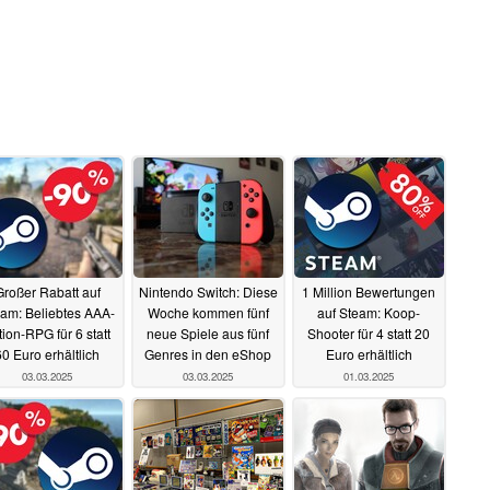
Großer Rabatt auf
Nintendo Switch: Diese
1 Million Bewertungen
am: Beliebtes AAA-
Woche kommen fünf
auf Steam: Koop-
tion-RPG für 6 statt
neue Spiele aus fünf
Shooter für 4 statt 20
60 Euro erhältlich
Genres in den eShop
Euro erhältlich
03.03.2025
03.03.2025
01.03.2025