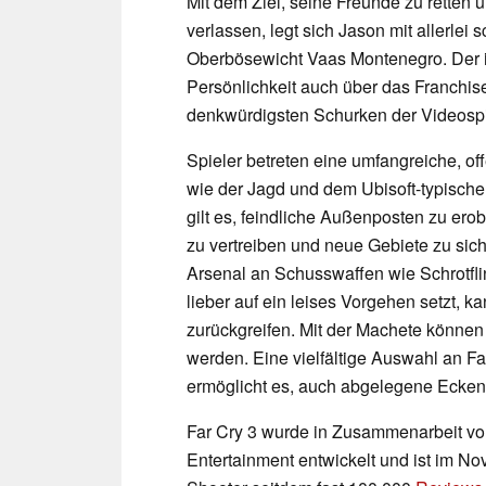
Mit dem Ziel, seine Freunde zu retten u
verlassen, legt sich Jason mit allerlei 
Oberbösewicht Vaas Montenegro. Der i
Persönlichkeit auch über das Franchise
denkwürdigsten Schurken der Videospi
Spieler betreten eine umfangreiche, of
wie der Jagd und dem Ubisoft-typische
gilt es, feindliche Außenposten zu ero
zu vertreiben und neue Gebiete zu sich
Arsenal an Schusswaffen wie Schrotfl
lieber auf ein leises Vorgehen setzt, 
zurückgreifen. Mit der Machete könne
werden. Eine vielfältige Auswahl an F
ermöglicht es, auch abgelegene Ecken d
Far Cry 3 wurde in Zusammenarbeit vo
Entertainment entwickelt und ist im N