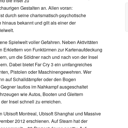
nd die Insel zu
schaurigen Gestalten an. Allen voran:
st durch seine charismatisch-psychotische
 hinaus bekannt und gilt als einer der
elwelt.
fene Spielwelt voller Gefahren. Neben Aktivitäten
n Erklettern von Funktürmen zur Kartenaufdeckung
bern, um die Söldner nach und nach von der Insel
ern. Dabei bietet Far Cry 3 ein umfangreiches
inten, Pistolen oder Maschinengewehren. Wer
kann auf Schalldämpfer oder den Bogen
n Gegner lautlos im Nahkampf ausgeschaltet
ahrzeugen wie Autos, Booten und Gleitern
er Insel schnell zu erreichen.
n Ubisoft Montreal, Ubisoft Shanghai und Massive
ovember 2012 erschienen. Auf Steam hat der