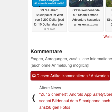
99 % Rabatt:
Gratis-Wochenende
Spielepaket im Wert
auf Steam: Offroad-
von 3.200 Dollar jetzt
Adventure kostenlos
Stra
für 10 Dollar abgreifen
antesten
28.02.2025
28.02.2025
Weite
Kommentare
Fragen, Anregungen, zusätzliche Informatione
(auch ohne Anmeldung möglich)!
Diesen Artikel kommentieren / Antworten
Ältere News
"Zur Sicherheit": Android App SafetyCor
⟨
scannt Bilder auf dem Smartphone nach
anstößigen Fotos