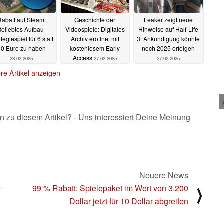
Rabatt auf Steam:
Geschichte der
Leaker zeigt neue
Beliebtes Aufbau-
Videospiele: Digitales
Hinweise auf Half-Life
tegiespiel für 6 statt
Archiv eröffnet mit
3: Ankündigung könnte
60 Euro zu haben
kostenlosem Early
noch 2025 erfolgen
Access
28.02.2025
27.02.2025
27.02.2025
re Artikel anzeigen
n zu diesem Artikel? - Uns interessiert Deine Meinung
Neuere News
e
99 % Rabatt: Spielepaket im Wert von 3.200
⟩
Dollar jetzt für 10 Dollar abgreifen