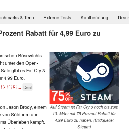
nchmarks & Tech
Externe Tests
Kaufberatung
Deal
Prozent Rabatt für 4,99 Euro zu
konischen Bösewichts
ght unter den Open-
Sale gibt es Far Cry 3
ur 4,99 Euro.
🇸
🇫🇷
...
Deal
 von Jason Brody, einem
Auf Steam ist Far Cry 3 noch bis zum
13. März mit 75 Prozent Rabatt für
er von Söldnern und
4,99 Euro zu haben. (Bildquelle:
 ums Überleben kämpft.
Steam)