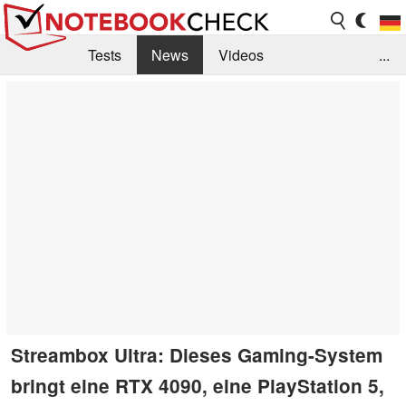
Tests
News
Videos
...
Benchmarks & Tech
Externe Tests
Kaufberatung
Deals
Suche
Jobs
Forum
Streambox Ultra: Dieses Gaming-System
bringt eine RTX 4090, eine PlayStation 5,