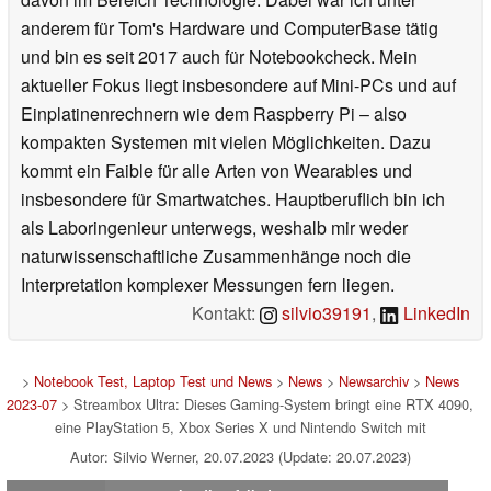
anderem für Tom's Hardware und ComputerBase tätig
und bin es seit 2017 auch für Notebookcheck. Mein
aktueller Fokus liegt insbesondere auf Mini-PCs und auf
Einplatinenrechnern wie dem Raspberry Pi – also
kompakten Systemen mit vielen Möglichkeiten. Dazu
kommt ein Faible für alle Arten von Wearables und
insbesondere für Smartwatches. Hauptberuflich bin ich
als Laboringenieur unterwegs, weshalb mir weder
naturwissenschaftliche Zusammenhänge noch die
Interpretation komplexer Messungen fern liegen.
Kontakt:
silvio39191
,
LinkedIn
>
Notebook Test, Laptop Test und News
>
News
>
Newsarchiv
>
News
2023-07
> Streambox Ultra: Dieses Gaming-System bringt eine RTX 4090,
eine PlayStation 5, Xbox Series X und Nintendo Switch mit
Autor: Silvio Werner, 20.07.2023 (Update: 20.07.2023)