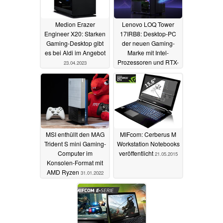
Medion Erazer
Lenovo LOQ Tower
Engineer X20: Starken
17IRB8: Desktop-PC
Gaming-Desktop gibt
der neuen Gaming-
es bei Aldi im Angebot
Marke mit Intel-
Prozessoren und RTX-
23.04.2023
Grafikkarten
23.03.2023
MSI enthüllt den MAG
MIFcom: Cerberus M
Trident S mini Gaming-
Workstation Notebooks
Computer im
veröffentlicht
21.05.2015
Konsolen-Format mit
AMD Ryzen
31.01.2022