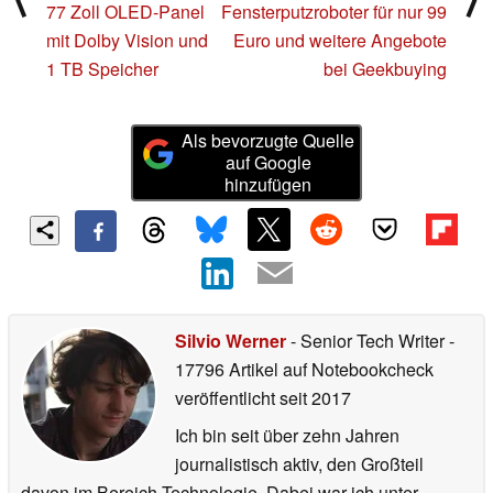
77 Zoll OLED-Panel
Fensterputzroboter für nur 99
mit Dolby Vision und
Euro und weitere Angebote
1 TB Speicher
bei Geekbuying
Als bevorzugte Quelle
auf Google
hinzufügen
Silvio Werner
- Senior Tech Writer
-
17796 Artikel auf Notebookcheck
veröffentlicht
seit 2017
Ich bin seit über zehn Jahren
journalistisch aktiv, den Großteil
davon im Bereich Technologie. Dabei war ich unter