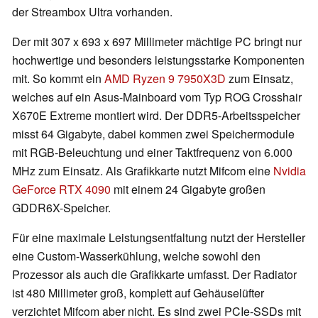
der Streambox Ultra vorhanden.
Der mit 307 x 693 x 697 Millimeter mächtige PC bringt nur
hochwertige und besonders leistungsstarke Komponenten
mit. So kommt ein
AMD Ryzen 9 7950X3D
zum Einsatz,
welches auf ein Asus-Mainboard vom Typ ROG Crosshair
X670E Extreme montiert wird. Der DDR5-Arbeitsspeicher
misst 64 Gigabyte, dabei kommen zwei Speichermodule
mit RGB-Beleuchtung und einer Taktfrequenz von 6.000
MHz zum Einsatz. Als Grafikkarte nutzt Mifcom eine
Nvidia
GeForce RTX 4090
mit einem 24 Gigabyte großen
GDDR6X-Speicher.
Für eine maximale Leistungsentfaltung nutzt der Hersteller
eine Custom-Wasserkühlung, welche sowohl den
Prozessor als auch die Grafikkarte umfasst. Der Radiator
ist 480 Millimeter groß, komplett auf Gehäuselüfter
verzichtet Mifcom aber nicht. Es sind zwei PCIe-SSDs mit