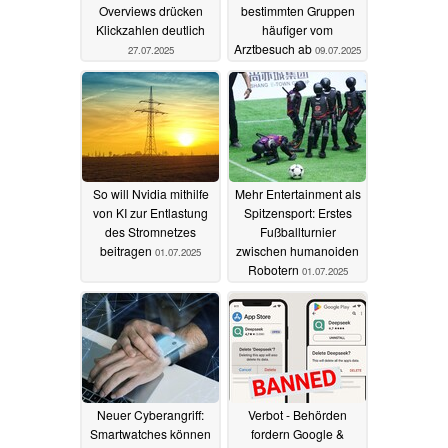
Overviews drücken
bestimmten Gruppen
Klickzahlen deutlich
häufiger vom
Arztbesuch ab
27.07.2025
09.07.2025
So will Nvidia mithilfe
Mehr Entertainment als
von KI zur Entlastung
Spitzensport: Erstes
des Stromnetzes
Fußballturnier
beitragen
zwischen humanoiden
01.07.2025
Robotern
01.07.2025
Neuer Cyberangriff:
Verbot - Behörden
Smartwatches können
fordern Google &