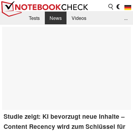
Tests
News
Videos
...
Benchmarks & Tech
Externe Tests
Kaufberatung
Deals
Suche
Jobs
Forum
Studie zeigt: KI bevorzugt neue Inhalte –
Content Recency wird zum Schlüssel für