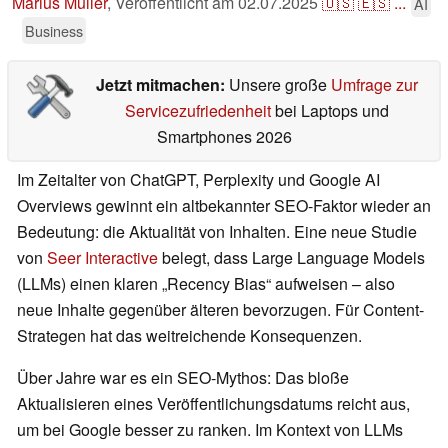
Marius Müller
,
Veröffentlicht am
02.07.2025
🇺🇸
🇪🇸
...
AI
Business
Jetzt mitmachen:
Unsere große
Umfrage zur
Servicezufriedenheit
bei Laptops und
Smartphones 2026
Im Zeitalter von ChatGPT, Perplexity und Google AI
Overviews gewinnt ein altbekannter SEO-Faktor wieder an
Bedeutung: die Aktualität von Inhalten. Eine neue Studie
von
Seer Interactive
belegt, dass Large Language Models
(LLMs) einen klaren „Recency Bias“ aufweisen – also
neue Inhalte gegenüber älteren bevorzugen. Für Content-
Strategen hat das weitreichende Konsequenzen.
Über Jahre war es ein SEO-Mythos: Das bloße
Aktualisieren eines Veröffentlichungsdatums reicht aus,
um bei Google besser zu ranken. Im Kontext von LLMs