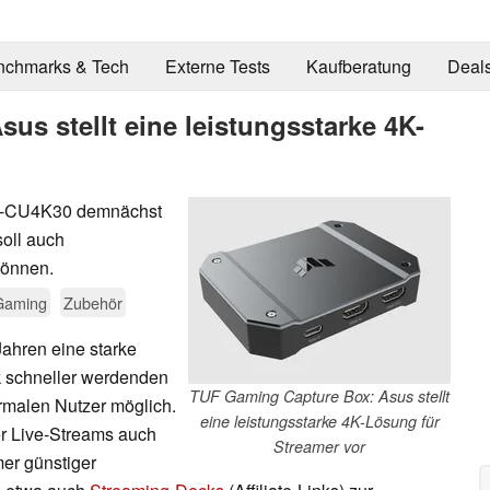
nchmarks & Tech
Externe Tests
Kaufberatung
Deal
s stellt eine leistungsstarke 4K-
ox-CU4K30 demnächst
soll auch
können.
Gaming
Zubehör
Jahren eine starke
k schneller werdenden
TUF Gaming Capture Box: Asus stellt
rmalen Nutzer möglich.
eine leistungsstarke 4K-Lösung für
er Live-Streams auch
Streamer vor
mer günstiger