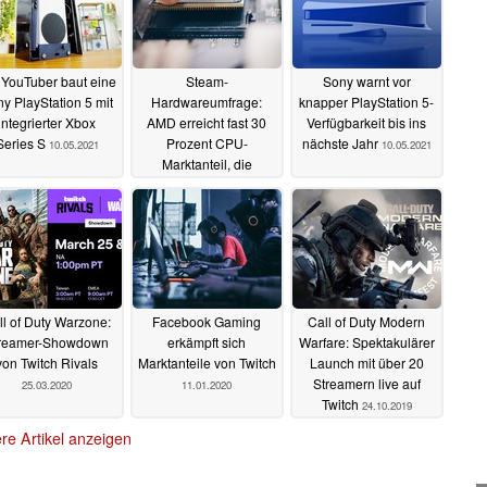
 YouTuber baut eine
Steam-
Sony warnt vor
y PlayStation 5 mit
Hardwareumfrage:
knapper PlayStation 5-
integrierter Xbox
AMD erreicht fast 30
Verfügbarkeit bis ins
Series S
Prozent CPU-
nächste Jahr
10.05.2021
10.05.2021
Marktanteil, die
GeForce GTX 1060
bleibt GPU-
Spitzenreiter
10.05.2021
ll of Duty Warzone:
Facebook Gaming
Call of Duty Modern
reamer-Showdown
erkämpft sich
Warfare: Spektakulärer
von Twitch Rivals
Marktanteile von Twitch
Launch mit über 20
Streamern live auf
25.03.2020
11.01.2020
Twitch
24.10.2019
re Artikel anzeigen