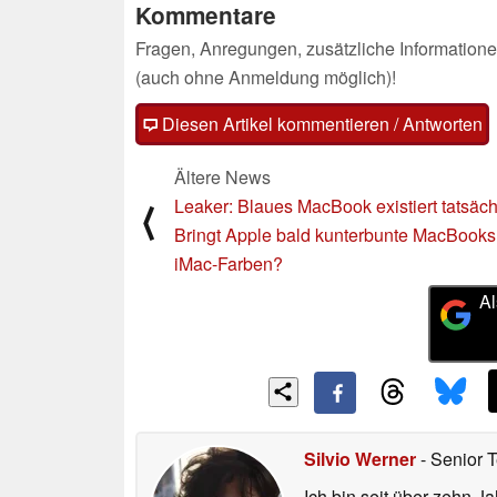
Kommentare
Fragen, Anregungen, zusätzliche Informatione
(auch ohne Anmeldung möglich)!
Diesen Artikel kommentieren / Antworten
Ältere News
Leaker: Blaues MacBook existiert tatsäch
⟨
Bringt Apple bald kunterbunte MacBooks
iMac-Farben?
Al
Silvio Werner
- Senior 
Ich bin seit über zehn J