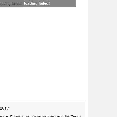
loading failed!
loading failed!
 2017
ologie. Dabei war ich unter anderem für Tom's