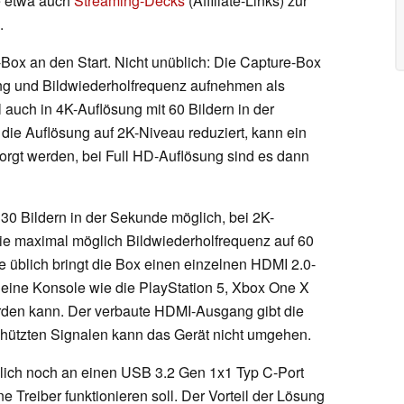
e etwa auch
Streaming-Decks
(Affiliate-Links) zur
.
Box an den Start. Nicht unüblich: Die Capture-Box
ung und Bildwiederholfrequenz aufnehmen als
 auch in 4K-Auflösung mit 60 Bildern in der
die Auflösung auf 2K-Niveau reduziert, kann ein
rgt werden, bei Full HD-Auflösung sind es dann
30 Bildern in der Sekunde möglich, bei 2K-
ie maximal möglich Bildwiederholfrequenz auf 60
e üblich bringt die Box einen einzelnen HDMI 2.0-
eine Konsole wie die PlayStation 5, Xbox One X
den kann. Der verbaute HDMI-Ausgang gibt die
chützten Signalen kann das Gerät nicht umgehen.
lich noch an einen USB 3.2 Gen 1x1 Typ C-Port
Treiber funktionieren soll. Der Vorteil der Lösung