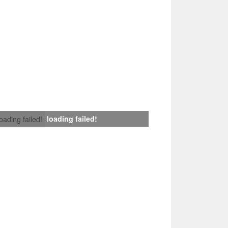
loading failed!
loading failed!