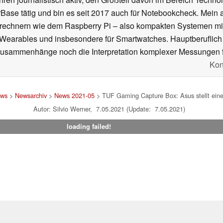
se tätig und bin es seit 2017 auch für Notebookcheck. Mein ak
rechnern wie dem Raspberry Pi – also kompakten Systemen mit
n Wearables und insbesondere für Smartwatches. Hauptberuflich
Zusammenhänge noch die Interpretation komplexer Messungen f
Kon
ws
>
Newsarchiv
>
News 2021-05
> TUF Gaming Capture Box: Asus stellt eine 
Autor: Silvio Werner, 7.05.2021 (Update: 7.05.2021)
loading failed!
um
|
Team
|
Datenschutz
|
Kontakt
|
Cookie Einstellungen
| 06.08