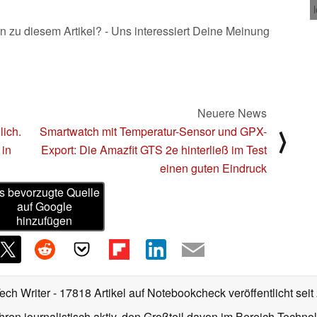
n zu diesem Artikel? - Uns interessiert Deine Meinung
Neuere News
lich.
Smartwatch mit Temperatur-Sensor und GPX-
⟩
 in
Export: Die Amazfit GTS 2e hinterließ im Test
einen guten Eindruck
s bevorzugte Quelle
auf Google
hinzufügen
Tech Writer
- 17818 Artikel auf Notebookcheck veröffentlicht
seit
ahren journalistisch aktiv, den Großteil davon im Bereich Techn