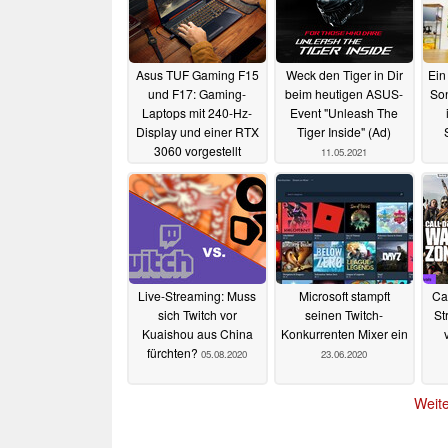
Asus TUF Gaming F15
Weck den Tiger in Dir
Ein
und F17: Gaming-
beim heutigen ASUS-
Son
Laptops mit 240-Hz-
Event "Unleash The
Display und einer RTX
Tiger Inside" (Ad)
3060 vorgestellt
11.05.2021
11.05.2021
Live-Streaming: Muss
Microsoft stampft
Ca
sich Twitch vor
seinen Twitch-
St
Kuaishou aus China
Konkurrenten Mixer ein
fürchten?
05.08.2020
23.06.2020
Weite