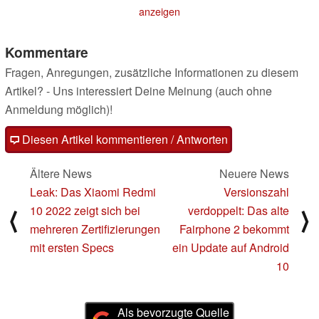
Euro
Wilkins, Bang &
24.11.2021
anzeigen
Olufsen und mehr
24.11.2021
Kommentare
Fragen, Anregungen, zusätzliche Informationen zu diesem
Artikel? - Uns interessiert Deine Meinung (auch ohne
Anmeldung möglich)!
Diesen Artikel kommentieren / Antworten
Ältere News
Neuere News
Leak: Das Xiaomi Redmi
Versionszahl
10 2022 zeigt sich bei
verdoppelt: Das alte
⟨
⟩
mehreren Zertifizierungen
Fairphone 2 bekommt
mit ersten Specs
ein Update auf Android
10
Als bevorzugte Quelle