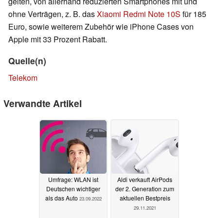
gelten, von allerhand reduzierten Smartphones mit und
ohne Verträgen, z. B. das
Xiaomi Redmi Note 10S
für 185
Euro, sowie weiterem Zubehör wie iPhone Cases von
Apple mit 33 Prozent Rabatt.
Quelle(n)
Telekom
Verwandte Artikel
Umfrage: WLAN ist
Aldi verkauft AirPods
Deutschen wichtiger
der 2. Generation zum
als das Auto
aktuellen Bestpreis
23.09.2022
29.11.2021