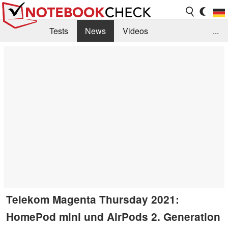
Tests
News
Videos
...
Benchmarks & Tech
Externe Tests
Kaufberatung
Deals
Suche
Jobs
Forum
Telekom Magenta Thursday 2021:
HomePod mini und AirPods 2. Generation