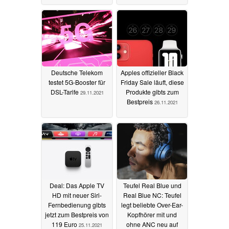
Deutsche Telekom
Apples offizieller Black
testet 5G-Booster für
Friday Sale läuft, diese
DSL-Tarife
Produkte gibts zum
29.11.2021
Bestpreis
26.11.2021
Deal: Das Apple TV
Teufel Real Blue und
HD mit neuer Siri-
Real Blue NC: Teufel
Fernbedienung gibts
legt beliebte Over-Ear-
jetzt zum Bestpreis von
Kopfhörer mit und
119 Euro
ohne ANC neu auf
25.11.2021