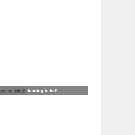
loading failed!
loading failed!