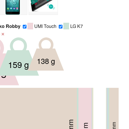
ko Robby
UMI Touch
LG K7
6
❌
138 g
159 g
 g