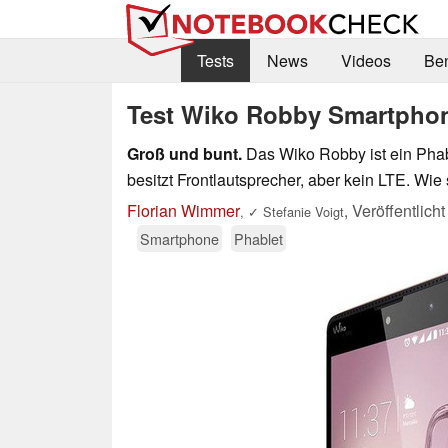
Tests
News
Videos
Be
Test Wiko Robby Smartpho
Groß und bunt.
Das Wiko Robby ist ein Phabl
besitzt Frontlautsprecher, aber kein LTE. Wi
Florian Wimmer
,
Veröffentlich
,
✓
Stefanie Voigt
Smartphone
Phablet