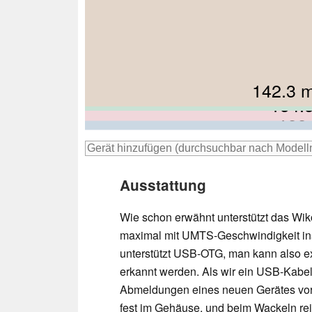
142.3 
143.6
154.
156
155
Ausstattung
Wie schon erwähnt unterstützt das Wi
maximal mit UMTS-Geschwindigkeit ins
unterstützt USB-OTG, man kann also e
erkannt werden. Als wir ein USB-Kabel
Abmeldungen eines neuen Gerätes vorzu
fest im Gehäuse, und beim Wackeln re