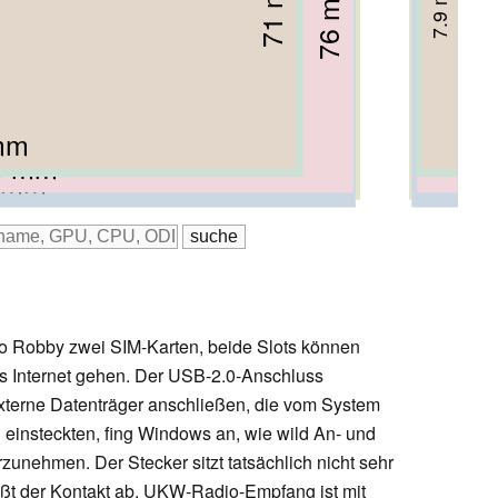
72.5 mm
71 mm
77.5 mm
79.1 mm
9.05 mm
7.9 mm
76 mm
10.55 mm
8.8 mm
10 mm
mm
 mm
5 mm
 mm
 mm
ko Robby zwei SIM-Karten, beide Slots können
 Internet gehen. Der USB-2.0-Anschluss
xterne Datenträger anschließen, die vom System
 einsteckten, fing Windows an, wie wild An- und
nehmen. Der Stecker sitzt tatsächlich nicht sehr
ißt der Kontakt ab. UKW-Radio-Empfang ist mit