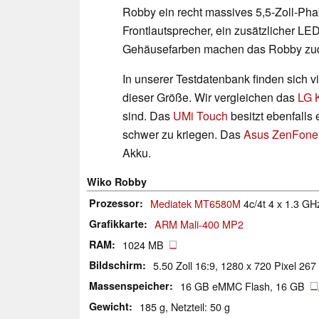
Robby ein recht massives 5,5-Zoll-Pha
Frontlautsprecher, ein zusätzlicher LE
Gehäusefarben machen das Robby zud
In unserer Testdatenbank finden sich 
dieser Größe. Wir vergleichen das
LG 
sind. Das
UMi Touch
besitzt ebenfalls 
schwer zu kriegen. Das
Asus ZenFone
Akku.
Wiko Robby
Prozessor
Mediatek MT6580M
4c/4t 4 x 1.3 GH
Grafikkarte
ARM Mali-400 MP2
RAM
1024 MB
Bildschirm
5.50 Zoll 16:9, 1280 x 720 Pixel 267
Massenspeicher
16 GB eMMC Flash, 16 GB
Gewicht
185 g, Netzteil: 50 g