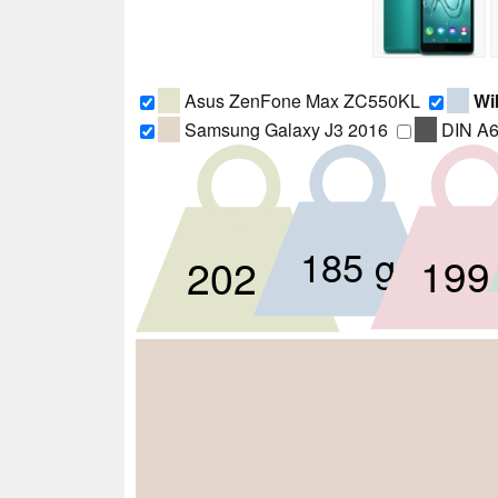
Asus ZenFone Max ZC550KL
Wi
Samsung Galaxy J3 2016
DIN A
185 g
199
202 g