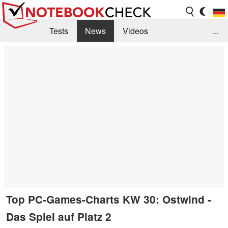
Tests
News
Videos
...
Benchmarks & Tech
Externe Tests
Kaufberatung
Deals
Suche
Jobs
Forum
Top PC-Games-Charts KW 30: Ostwind -
Das Spiel auf Platz 2