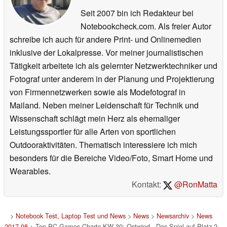
Seit 2007 bin ich Redakteur bei
Notebookcheck.com. Als freier Autor
schreibe ich auch für andere Print- und Onlinemedien
inklusive der Lokalpresse. Vor meiner journalistischen
Tätigkeit arbeitete ich als gelernter Netzwerktechniker und
Fotograf unter anderem in der Planung und Projektierung
von Firmennetzwerken sowie als Modefotograf in
Mailand. Neben meiner Leidenschaft für Technik und
Wissenschaft schlägt mein Herz als ehemaliger
Leistungssportler für alle Arten von sportlichen
Outdooraktivitäten. Thematisch interessiere ich mich
besonders für die Bereiche Video/Foto, Smart Home und
Wearables.
Kontakt:
@RonMatta
>
Notebook Test, Laptop Test und News
>
News
>
Newsarchiv
>
News
2017-08
> Top PC-Games-Charts KW 30: Ostwind - Das Spiel auf Platz 2