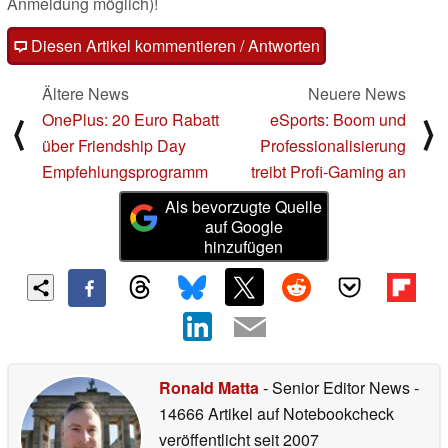
Anmeldung möglich)!
Diesen Artikel kommentieren / Antworten
Ältere News
Neuere News
OnePlus: 20 Euro Rabatt
eSports: Boom und
⟨
⟩
über Friendship Day
Professionalisierung
Empfehlungsprogramm
treibt Profi-Gaming an
Als bevorzugte Quelle
auf Google
hinzufügen
Ronald Matta
- Senior Editor News
-
14666 Artikel auf Notebookcheck
veröffentlicht
seit 2007