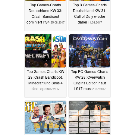
Top Games-Charts
Top 3 Games-Charts
Deutschland KW 33:
Deutschland KW 31:
Crash Bandicoot
Call of Duty wieder
dominiert PS4
dabei
25.08.2017
11.08.2017
Top Games-Charts KW
Top PC-Games-Charts
29: Crash Bandicoot,
KW 28: Overwatch
Minecraft und Sims 4
Origins Edition haut
sind top
LS17 raus
28.07.2017
21.07.2017