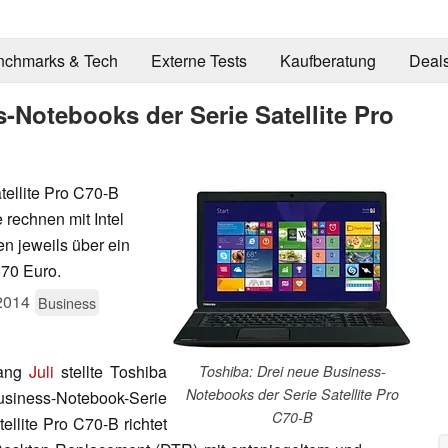
nchmarks & Tech
Externe Tests
Kaufberatung
Deal
-Notebooks der Serie Satellite Pro
tellite Pro C70-B
rechnen mit Intel
n jeweils über ein
570 Euro.
2014
Business
fang
Juli
stellte Toshiba
Toshiba: Drei neue Business-
Notebooks der Serie Satellite Pro
siness-Notebook-Serie
C70-B
ellite Pro C70-B richtet