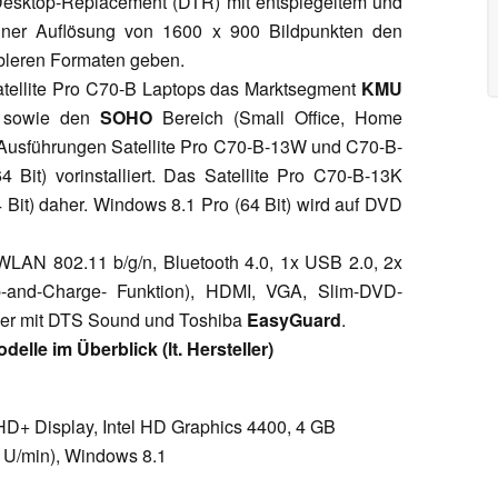
Desktop-Replacement (DTR) mit entspiegeltem und
ner Auflösung von 1600 x 900 Bildpunkten den
bleren Formaten geben.
Satellite Pro C70-B Laptops das Marktsegment
KMU
n) sowie den
SOHO
Bereich (Small Office, Home
en Ausführungen Satellite Pro C70-B-13W und C70-B-
4 Bit) vorinstalliert. Das Satellite Pro C70-B-13K
 Bit) daher. Windows 8.1 Pro (64 Bit) wird auf DVD
LAN 802.11 b/g/n, Bluetooth 4.0, 1x USB 2.0, 2x
and-Charge- Funktion), HDMI, VGA, Slim-DVD-
her mit DTS Sound und Toshiba
EasyGuard
.
elle im Überblick (lt. Hersteller)
HD+ Display, Intel HD Graphics 4400, 4 GB
 U/min), Windows 8.1