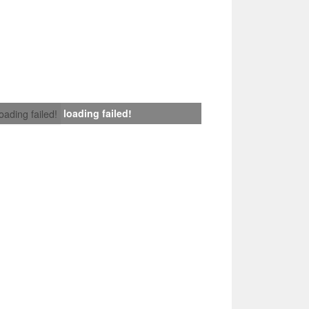
loading failed!
loading failed!