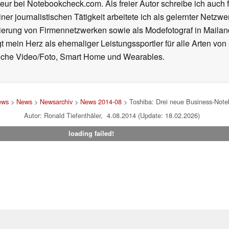
eur bei Notebookcheck.com. Als freier Autor schreibe ich auch 
ner journalistischen Tätigkeit arbeitete ich als gelernter Netzw
ierung von Firmennetzwerken sowie als Modefotograf in Mailan
 mein Herz als ehemaliger Leistungssportler für alle Arten von
reiche Video/Foto, Smart Home und Wearables.
ews
>
News
>
Newsarchiv
>
News 2014-08
> Toshiba: Drei neue Business-Noteb
Autor: Ronald Tiefenthäler, 4.08.2014 (Update: 18.02.2026)
loading failed!
um
|
Team
|
Datenschutz
|
Kontakt
|
Cookie Einstellungen
| 30.07