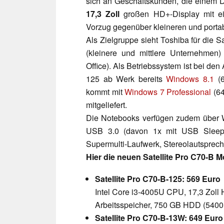
sich an Geschäftskunden, die einem 
17,3 Zoll
großen HD+-Display mit ei
Vorzug gegenüber kleineren und porta
Als Zielgruppe sieht Toshiba für die 
(kleinere und mittlere Unternehme
Office). Als Betriebssystem ist bei d
125 ab Werk bereits
Windows 8.1
(6
kommt mit
Windows 7 Professional
(64
mitgeliefert.
Die Notebooks verfügen zudem über W
USB 3.0 (davon 1x mit USB Sleep-
Supermulti-Laufwerk, Stereolautsprec
Hier die neuen Satellite Pro C70-B Mod
Satellite Pro C70-B-125: 569 Euro
Intel Core i3-4005U CPU, 17,3 Zoll 
Arbeitsspeicher, 750 GB HDD (5400
Satellite Pro C70-B-13W: 649 Euro