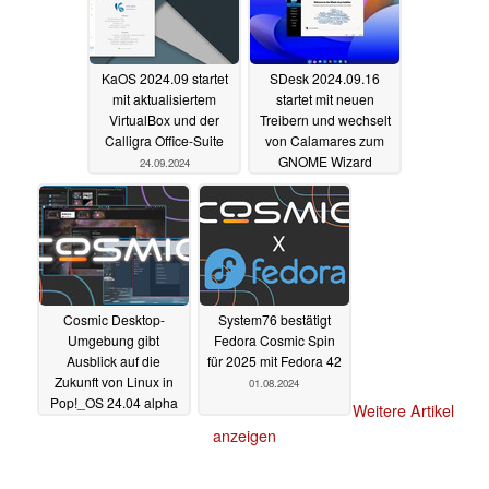
KaOS 2024.09 startet
SDesk 2024.09.16
mit aktualisiertem
startet mit neuen
VirtualBox und der
Treibern und wechselt
Calligra Office-Suite
von Calamares zum
GNOME Wizard
24.09.2024
17.09.2024
Cosmic Desktop-
System76 bestätigt
Umgebung gibt
Fedora Cosmic Spin
Ausblick auf die
für 2025 mit Fedora 42
Zukunft von Linux in
01.08.2024
Pop!_OS 24.04 alpha
Weitere Artikel
09.08.2024
anzeigen