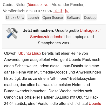
Codrut Nistor (
übersetzt von
Alexander Pensler),
Veröffentlicht am
30.07.2024
🇺🇸
🇫🇷
...
Linux / Unix
Launch
Open Source
Software
Desktop
Jetzt mitmachen:
Unsere große
Umfrage zur
Servicezufriedenheit
bei Laptops und
Smartphones 2026
Obwohl
Ubuntu Linux
bereits mit einer Reihe von
Anwendungen ausgeliefert wird, geht Ubuntu Pack noch
einen Schritt weiter, indem diese Linux-Distribution eine
ganze Reihe von Multimedia-Codecs und Anwendungen
hinzufügt, die es zu einem "all-in-one"-Betriebssystem
machen, das alles hat, was die meisten Heim- und
Büroanwender brauchen. Diese Woche meldet sich
Canonicals offizieller Partner UALinux mit Ubuntu Pack
24.04 zurück, einer Version, die offensichtlich auf
Ubuntu