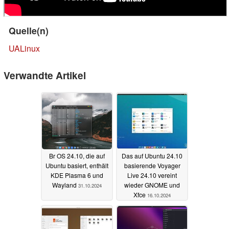
Quelle(n)
UALinux
Verwandte Artikel
Br OS 24.10, die auf
Das auf Ubuntu 24.10
Ubuntu basiert, enthält
basierende Voyager
KDE Plasma 6 und
Live 24.10 vereint
Wayland
wieder GNOME und
31.10.2024
Xfce
16.10.2024