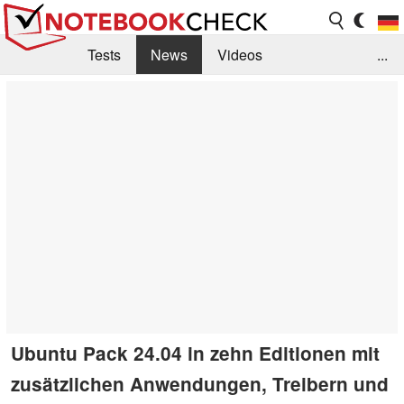
Tests
News
Videos
...
Benchmarks & Tech
Externe Tests
Kaufberatung
Deals
Suche
Jobs
Forum
Ubuntu Pack 24.04 in zehn Editionen mit
zusätzlichen Anwendungen, Treibern und