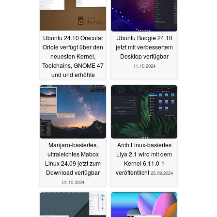
Ubuntu 24.10 Oracular
Ubuntu Budgie 24.10
Oriole verfügt über den
jetzt mit verbessertem
neuesten Kernel,
Desktop verfügbar
Toolchains, GNOME 47
11.10.2024
und und erhöhte
Sicherheit
12.10.2024
Manjaro-basiertes,
Arch Linux-basiertes
ultraleichtes Mabox
Liya 2.1 wird mit dem
Linux 24.09 jetzt zum
Kernel 6.11.0-1
Download verfügbar
veröffentlicht
25.09.2024
01.10.2024