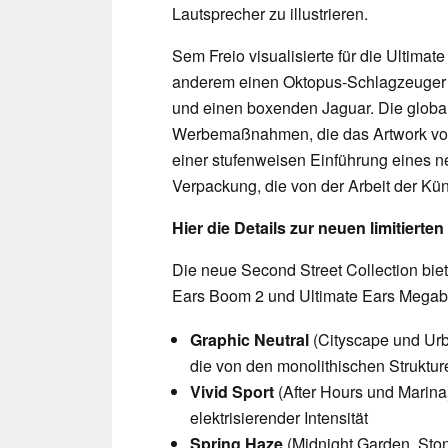
Lautsprecher zu illustrieren.
Sem Freio visualisierte für die Ultimat
anderem einen Oktopus-Schlagzeuger 
und einen boxenden Jaguar. Die global
Werbemaßnahmen, die das Artwork von 
einer stufenweisen Einführung eines 
Verpackung, die von der Arbeit der Küns
Hier die Details zur neuen limitierte
Die neue Second Street Collection biet
Ears Boom 2 und Ultimate Ears Megab
Graphic Neutral
(Cityscape und Urb
die von den monolithischen Struktur
Vivid Sport
(After Hours und Marina)
elektrisierender Intensität
Spring Haze
(Midnight Garden, Ston