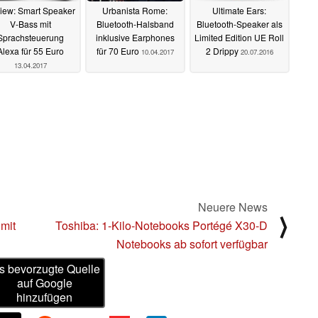
view: Smart Speaker
Urbanista Rome:
Ultimate Ears:
V-Bass mit
Bluetooth-Halsband
Bluetooth-Speaker als
Sprachsteuerung
inklusive Earphones
Limited Edition UE Roll
Alexa für 55 Euro
für 70 Euro
2 Drippy
10.04.2017
20.07.2016
13.04.2017
Neuere News
⟩
mit
Toshiba: 1-Kilo-Notebooks Portégé X30-D
Notebooks ab sofort verfügbar
s bevorzugte Quelle
auf Google
hinzufügen