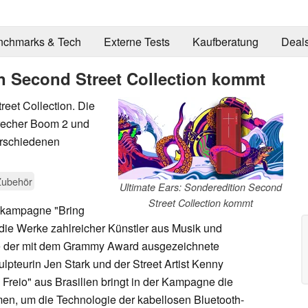
nchmarks & Tech
Externe Tests
Kaufberatung
Deal
on Second Street Collection kommt
reet Collection. Die
precher Boom 2 und
erschiedenen
Zubehör
Ultimate Ears: Sonderedition Second
Street Collection kommt
nkampagne "Bring
die Werke zahlreicher Künstler aus Musik und
ie der mit dem Grammy Award ausgezeichnete
lpteurin Jen Stark und der Street Artist Kenny
 Freio" aus Brasilien bringt in der Kampagne die
en, um die Technologie der kabellosen Bluetooth-