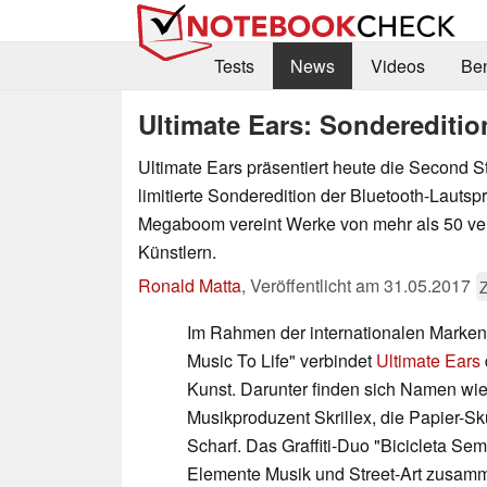
Tests
News
Videos
Be
Ultimate Ears: Sonderediti
Ultimate Ears präsentiert heute die Second St
limitierte Sonderedition der Bluetooth-Lauts
Megaboom vereint Werke von mehr als 50 v
Künstlern.
Ronald Matta
,
Veröffentlicht am
31.05.2017
Im Rahmen der internationalen Marke
Music To Life" verbindet
Ultimate Ears
Kunst. Darunter finden sich Namen w
Musikproduzent Skrillex, die Papier-Sku
Scharf. Das Graffiti-Duo "Bicicleta Sem
Elemente Musik und Street-Art zusamm