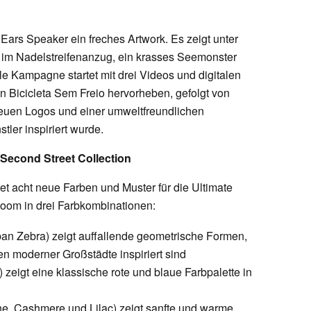
e Ears Speaker ein freches Artwork. Es zeigt unter
im Nadelstreifenanzug, ein krasses Seemonster
e Kampagne startet mit drei Videos und digitalen
Bicicleta Sem Freio hervorheben, gefolgt von
neuen Logos und einer umweltfreundlichen
tler inspiriert wurde.
n Second Street Collection
et acht neue Farben und Muster für die Ultimate
oom in drei Farbkombinationen:
an Zebra) zeigt auffallende geometrische Formen,
en moderner Großstädte inspiriert sind
 zeigt eine klassische rote und blaue Farbpalette in
e, Cashmere und Lilac) zeigt sanfte und warme,