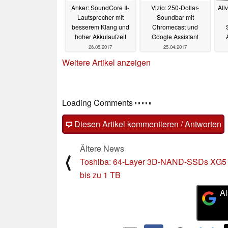
Anker: SoundCore II-
Vizio: 250-Dollar-
All
Lautsprecher mit
Soundbar mit
besserem Klang und
Chromecast und
hoher Akkulaufzeit
Google Assistant
26.05.2017
25.04.2017
Weitere Artikel anzeigen
Loading Comments
Diesen Artikel kommentieren / Antworten
Ältere News
⟨
Toshiba: 64-Layer 3D-NAND-SSDs XG5 
bis zu 1 TB
Al