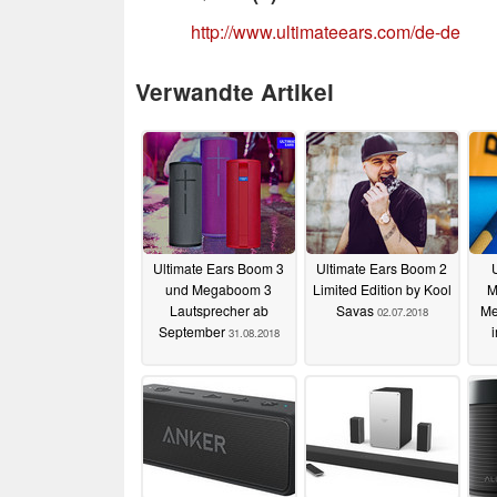
http://www.ultimateears.com/de-de
Verwandte Artikel
Ultimate Ears Boom 3
Ultimate Ears Boom 2
und Megaboom 3
Limited Edition by Kool
M
Lautsprecher ab
Savas
Me
02.07.2018
September
31.08.2018