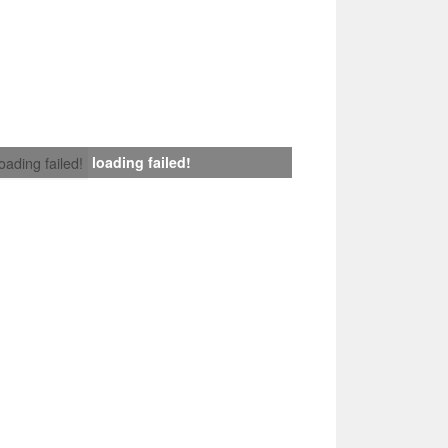
loading failed!
loading failed!