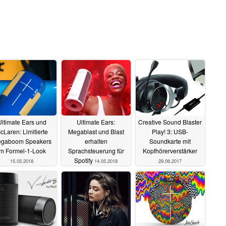
Ultimate Ears und
Ultimate Ears:
Creative Sound Blaster
cLaren: Limitierte
Megablast und Blast
Play! 3: USB-
gaboom Speakers
erhalten
Soundkarte mit
im Formel-1-Look
Sprachsteuerung für
Kopfhörerverstärker
Spotify
15.05.2018
14.05.2018
29.06.2017