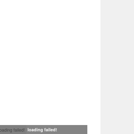
loading failed!
loading failed!