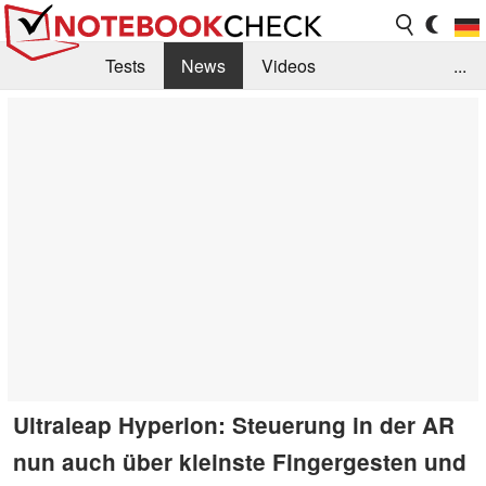
Tests
News
Videos
...
Benchmarks & Tech
Externe Tests
Kaufberatung
Deals
Suche
Jobs
Forum
Ultraleap Hyperion: Steuerung in der AR
nun auch über kleinste Fingergesten und