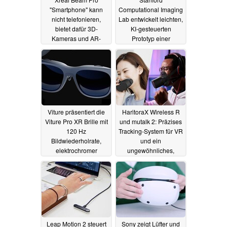
"Smartphone" kann
Computational Imaging
nicht telefonieren,
Lab entwickelt leichten,
bietet dafür 3D-
KI-gesteuerten
Kameras und AR-
Prototyp einer
Features
holografischen AR-
30.05.2024
Brille
28.05.2024
Viture präsentiert die
HaritoraX Wireless R
Viture Pro XR Brille mit
und mutalk 2: Präzises
120 Hz
Tracking-System für VR
Bildwiederholrate,
und ein
elektrochromer
ungewöhnliches,
Verdunkelung und
gedämpftes Mikrofon
Harman Sound
14.01.2024
23.05.2024
Leap Motion 2 steuert
Sony zeigt Lüfter und