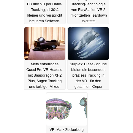
PC und VR per Hand-
Tracking-Technologie
Tracking, ist 30%
von PlayStation VR 2
kleiner und verspricht
im offiziellen Teardown
breiteren Software-
15.02.2023
Support
02.06.2023
Meta enthüllt das
Surplex: Diese Schuhe
Quest Pro VR-Headset
bieten ein besonders
mit Snapdragon XR2
präzises Tracking in
Plus, Augen-Tracking
der VR - für den
und farbiger Mixed-
gesamten Körper
Reality-Darstellung
08.09.2022
11.10.2022
VR: Mark Zuckerberg