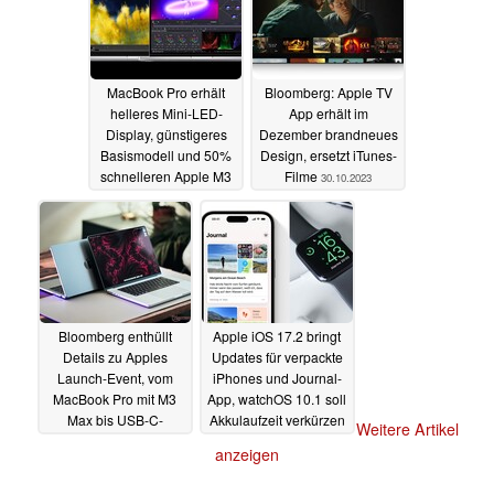
MacBook Pro erhält
Bloomberg: Apple TV
helleres Mini-LED-
App erhält im
Display, günstigeres
Dezember brandneues
Basismodell und 50%
Design, ersetzt iTunes-
schnelleren Apple M3
Filme
30.10.2023
Max
31.10.2023
Bloomberg enthüllt
Apple iOS 17.2 bringt
Details zu Apples
Updates für verpackte
Launch-Event, vom
iPhones und Journal-
MacBook Pro mit M3
App, watchOS 10.1 soll
Max bis USB-C-
Akkulaufzeit verkürzen
Weitere Artikel
Zubehör
27.10.2023
27.10.2023
anzeigen