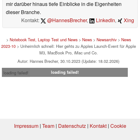
mir darüber hinaus tiefe Einblicke in die Eigenheiten
dieser Branche.
Kontakt:
@HannesBrecher
,
LinkedIn
,
Xing
>
Notebook Test, Laptop Test und News
>
News
>
Newsarchiv
>
News
2023-10
> Unheimlich schnell: Hier gehts zu Apples Launch-Event für Apple
M3, MacBook Pro, iMac und Co.
Autor: Hannes Brecher, 30.10.2023 (Update: 18.02.2026)
loading failed!
loading failed!
Impressum
|
Team
|
Datenschutz
|
Kontakt
|
Cookie
Einstellungen
| 07.08.2026 08:42