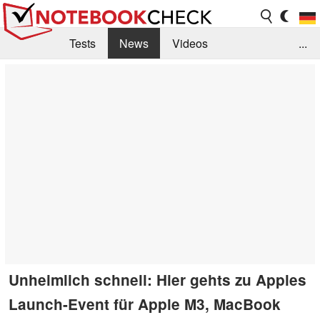
Tests
News
Videos
...
Benchmarks & Tech
Externe Tests
Kaufberatung
Deals
Suche
Jobs
Forum
Unheimlich schnell: Hier gehts zu Apples
Launch-Event für Apple M3, MacBook