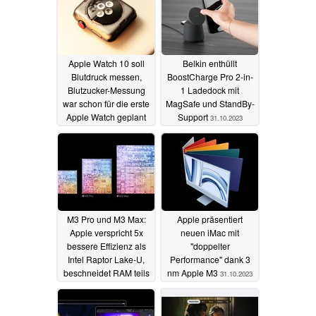
Apple Watch 10 soll
Belkin enthüllt
Blutdruck messen,
BoostCharge Pro 2-in-
Blutzucker-Messung
1 Ladedock mit
war schon für die erste
MagSafe und StandBy-
Apple Watch geplant
Support
31.10.2023
01.11.2023
M3 Pro und M3 Max:
Apple präsentiert
Apple verspricht 5x
neuen iMac mit
bessere Effizienz als
"doppelter
Intel Raptor Lake-U,
Performance" dank 3
beschneidet RAM teils
nm Apple M3
31.10.2023
drastisch
31.10.2023