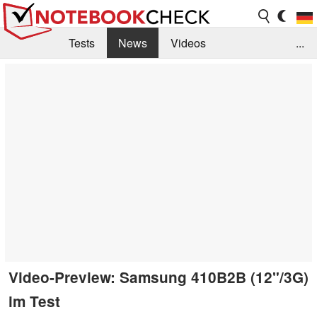
Tests
News
Videos
...
Benchmarks & Tech
Externe Tests
Kaufberatung
Deals
Suche
Jobs
Forum
Video-Preview: Samsung 410B2B (12"/3G)
im Test