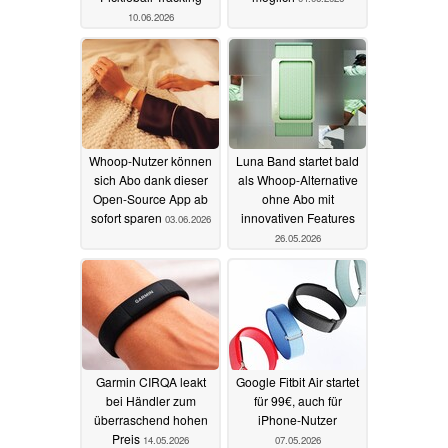
10.06.2026
Whoop-Nutzer können
Luna Band startet bald
sich Abo dank dieser
als Whoop-Alternative
Open-Source App ab
ohne Abo mit
sofort sparen
innovativen Features
03.06.2026
26.05.2026
Garmin CIRQA leakt
Google Fitbit Air startet
bei Händler zum
für 99€, auch für
überraschend hohen
iPhone-Nutzer
Preis
14.05.2026
07.05.2026