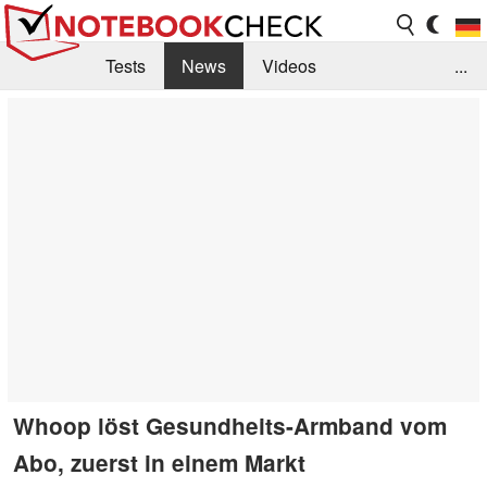
Tests
News
Videos
...
Benchmarks & Tech
Externe Tests
Kaufberatung
Deals
Suche
Jobs
Forum
Whoop löst Gesundheits-Armband vom
Abo, zuerst in einem Markt