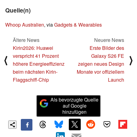
Quelle(n)
Whoop Australien
, via
Gadgets & Wearables
Ältere News
Neuere News
Kirin2026: Huawei
Erste Bilder des
verspricht 41 Prozent
Galaxy S26 FE
⟨
⟩
höhere Energieeffizienz
zeigen neues Design
beim nächsten Kirin-
Monate vor offiziellem
Flaggschiff-Chip
Launch
Als bevorzugte Quelle
auf Google
hinzufügen