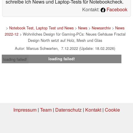
schreibe ich News und Laptop-Tests für Notebookcheck.
Kontakt:
Facebook
>
Notebook Test, Laptop Test und News
>
News
>
Newsarchiv
>
News
2022-12
> Wohnliches Design für Gaming-PCs: Neues Gehäuse Fractal
Design North setzt auf Holz, Mesh und Glas
Autor: Marcus Schwarten, 7.12.2022 (Update: 18.02.2026)
loading failed!
loading failed!
Impressum
|
Team
|
Datenschutz
|
Kontakt
|
Cookie
Einstellungen
| 07.08.2026 00:29
* Beim Kauf über einen Affiliate-Link kann Notebookcheck eine Vergütung
erhalten. Vielen Dank für Ihre Unterstützung!.