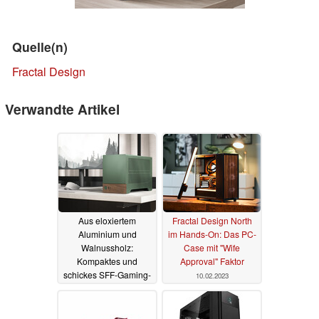
Quelle(n)
Fractal Design
Verwandte Artikel
Aus eloxiertem
Fractal Design North
Aluminium und
im Hands-On: Das PC-
Walnussholz:
Case mit "Wife
Kompaktes und
Approval" Faktor
schickes SFF-Gaming-
10.02.2023
Gehäuse Fractal
Design Terra
vorgestellt
31.05.2023