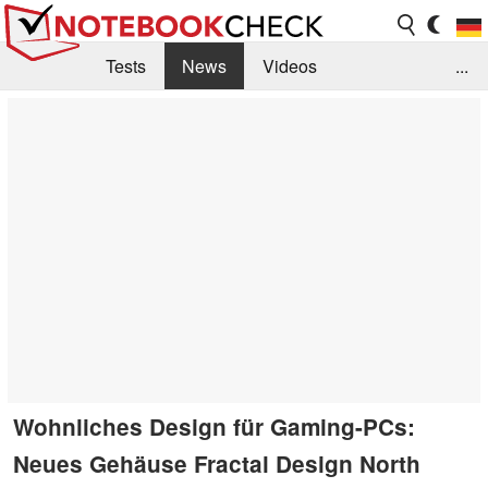
Tests
News
Videos
...
Benchmarks & Tech
Externe Tests
Kaufberatung
Deals
Suche
Jobs
Forum
Wohnliches Design für Gaming-PCs:
Neues Gehäuse Fractal Design North