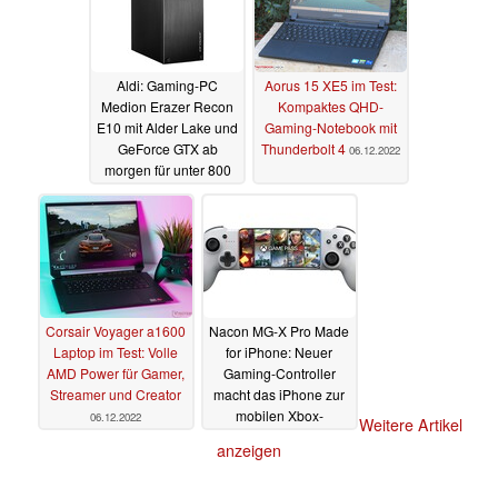
Aldi: Gaming-PC
Aorus 15 XE5 im Test:
Medion Erazer Recon
Kompaktes QHD-
E10 mit Alder Lake und
Gaming-Notebook mit
GeForce GTX ab
Thunderbolt 4
06.12.2022
morgen für unter 800
Euro im Angebot
07.12.2022
Corsair Voyager a1600
Nacon MG-X Pro Made
Laptop im Test: Volle
for iPhone: Neuer
AMD Power für Gamer,
Gaming-Controller
Streamer und Creator
macht das iPhone zur
mobilen Xbox-
06.12.2022
Weitere Artikel
Alternative
06.12.2022
anzeigen