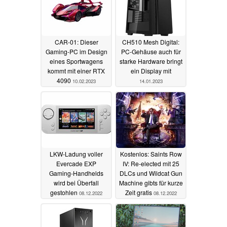
CAR-01: Dieser
CH510 Mesh Digital:
Gaming-PC im Design
PC-Gehäuse auch für
eines Sportwagens
starke Hardware bringt
kommt mit einer RTX
ein Display mit
4090
10.02.2023
14.01.2023
LKW-Ladung voller
Kostenlos: Saints Row
Evercade EXP
IV: Re-elected mit 25
Gaming-Handhelds
DLCs und Wildcat Gun
wird bei Überfall
Machine gibts für kurze
gestohlen
Zeit gratis
08.12.2022
08.12.2022