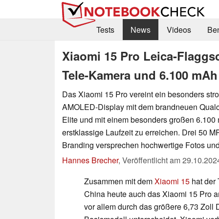
Tests
News
Videos
Be
Xiaomi 15 Pro Leica-Flaggsc
Tele-Kamera und 6.100 mAh
Das Xiaomi 15 Pro vereint ein besonders st
AMOLED-Display mit dem brandneuen Qual
Elite und mit einem besonders großen 6.100
erstklassige Laufzeit zu erreichen. Drei 50 
Branding versprechen hochwertige Fotos und
Hannes Brecher
,
Veröffentlicht am
29.10.202
Zusammen mit dem
Xiaomi 15
hat der
China heute auch das Xiaomi 15 Pro a
vor allem durch das größere 6,73 Zoll