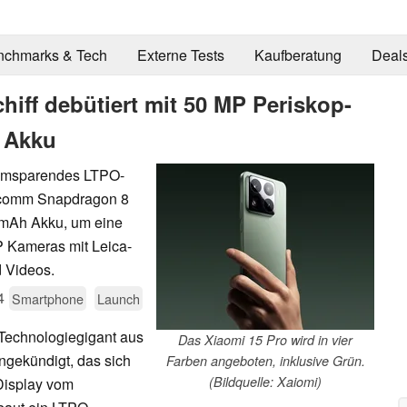
nchmarks & Tech
Externe Tests
Kaufberatung
Deal
hiff debütiert mit 50 MP Periskop-
 Akku
romsparendes LTPO-
comm Snapdragon 8
 mAh Akku, um eine
MP Kameras mit Leica-
 Videos.
4
Smartphone
Launch
 Technologiegigant aus
Das Xiaomi 15 Pro wird in vier
ngekündigt, das sich
Farben angeboten, inklusive Grün.
(Bildquelle: Xaiomi)
 Display vom