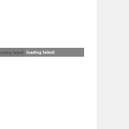
loading failed!
loading failed!