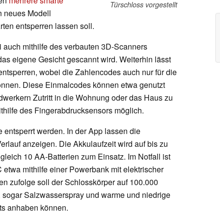
hen
mehrere smarte
Türschloss vorgestellt
in neues Modell
rten entsperren lassen soll.
i auch mithilfe des verbauten 3D-Scanners
as eigene Gesicht gescannt wird. Weiterhin lässt
entsperren, wobei die Zahlencodes auch nur für die
önnen. Diese Einmalcodes können etwa genutzt
erkern Zutritt in die Wohnung oder das Haus zu
mithilfe des Fingerabdrucksensors möglich.
entsperrt werden. In der App lassen die
rlauf anzeigen. Die Akkulaufzeit wird auf bis zu
leich 10 AA-Batterien zum Einsatz. Im Notfall ist
etwa mithilfe einer Powerbank mit elektrischer
en zufolge soll der Schlosskörper auf 100.000
, sogar Salzwasserspray und warme und niedrige
hts anhaben können.