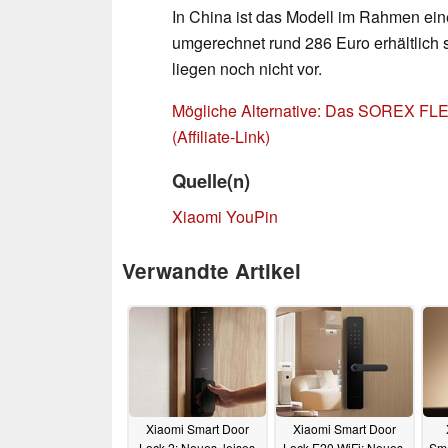
In China ist das Modell im Rahmen eine
umgerechnet rund 286 Euro erhältlich s
liegen noch nicht vor.
Mögliche Alternative: Das SOREX FLE
(Affiliate-Link)
Quelle(n)
Xiaomi YouPin
Verwandte Artikel
Xiaomi Smart Door
Xiaomi Smart Door
Lock 2: Neues, leises
Lock E20 WiFi: Neues,
Sma