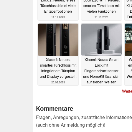
Türschloss bietet viele
smartes Türschloss mit
KI-
Entsperroptionen
vielen Funktionen
D
Ent
11.11.2023
21.10.2023
Xiaomi: Neues,
Xiaomi: Neues Smart
G
smartes Türschloss mit
Lock mit
er
integriertem Türspion
Fingerabdrucksensor
A
und Display vorgestellt
und HomeKit lässt sich
We
auf sieben Weisen
25.02.2023
öffnen
05.02.2023
Weite
Kommentare
Fragen, Anregungen, zusätzliche Informatione
(auch ohne Anmeldung möglich)!