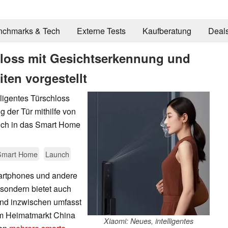
nchmarks & Tech
Externe Tests
Kaufberatung
Deal
chloss mit Gesichtserkennung und
ten vorgestellt
lligentes Türschloss
g der Tür mithilfe von
ich in das Smart Home
Smart Home
Launch
martphones und andere
sondern bietet auch
und inzwischen umfasst
Im Heimatmarkt China
Xiaomi: Neues, intelligentes