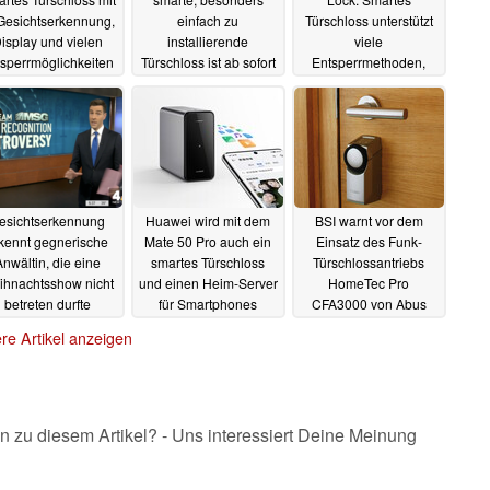
Gesichtserkennung,
einfach zu
Türschloss unterstützt
isplay und vielen
installierende
viele
sperrmöglichkeiten
Türschloss ist ab sofort
Entsperrmethoden,
erhältlich
auch
29.07.2023
25.06.2023
dreidimensionalen
TOF-Gesichtsscan
23.04.2023
esichtserkennung
Huawei wird mit dem
BSI warnt vor dem
kennt gegnerische
Mate 50 Pro auch ein
Einsatz des Funk-
nwältin, die eine
smartes Türschloss
Türschlossantriebs
ihnachtsshow nicht
und einen Heim-Server
HomeTec Pro
betreten durfte
für Smartphones
CFA3000 von Abus
vorstellen
21.12.2022
30.08.2022
10.08.2022
re Artikel anzeigen
n zu diesem Artikel? - Uns interessiert Deine Meinung