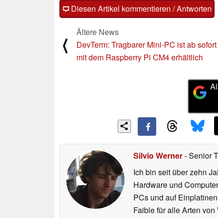
Diesen Artikel kommentieren / Antworten
Ältere News
⟨
DevTerm: Tragbarer Mini-PC ist ab sofort
mit dem Raspberry Pi CM4 erhältlich
Al
Silvio Werner
- Senior 
Ich bin seit über zehn J
Hardware und ComputerBa
PCs und auf Einplatinen
Faible für alle Arten vo