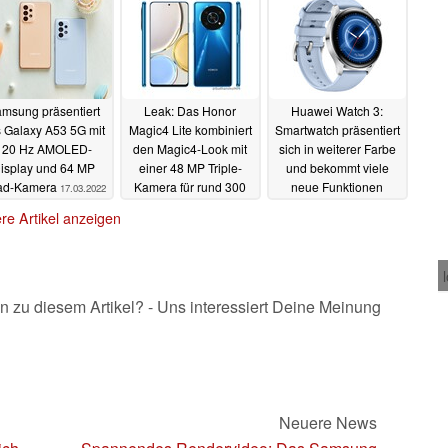
msung präsentiert
Leak: Das Honor
Huawei Watch 3:
 Galaxy A53 5G mit
Magic4 Lite kombiniert
Smartwatch präsentiert
120 Hz AMOLED-
den Magic4-Look mit
sich in weiterer Farbe
isplay und 64 MP
einer 48 MP Triple-
und bekommt viele
ad-Kamera
Kamera für rund 300
neue Funktionen
17.03.2022
Euro
16.03.2022
16.03.2022
re Artikel anzeigen
n zu diesem Artikel? - Uns interessiert Deine Meinung
Neuere News