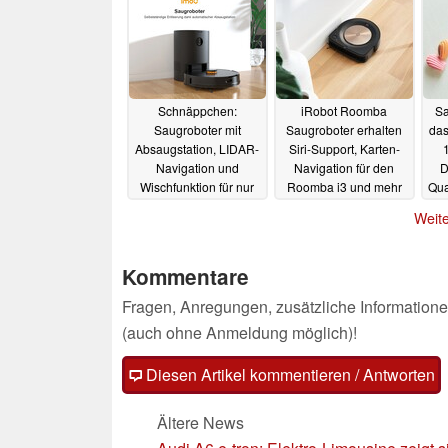
Schnäppchen:
iRobot Roomba
Sa
Saugroboter mit
Saugroboter erhalten
das
Absaugstation, LIDAR-
Siri-Support, Karten-
Navigation und
Navigation für den
D
Wischfunktion für nur
Roomba i3 und mehr
Qu
269 Euro im Angebot
17.03.2022
Weite
23.03.2022
Kommentare
Fragen, Anregungen, zusätzliche Informatione
(auch ohne Anmeldung möglich)!
Diesen Artikel kommentieren / Antworten
Ältere News