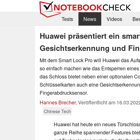
Tests
News
Videos
Be
Huawei präsentiert ein sma
Gesichtserkennung und Fi
Mit dem Smart Lock Pro will Huawei das Auf
so einfach machen wie das Entsperren eine
das Schloss bietet neben einer optionalen 
Schlüsselkarten auch eine Gesichtserkennun
Fingerabdrucksensor.
Hannes Brecher
,
Veröffentlicht am
16.03.202
Chinese Tech
Huawei hat heute ein neues Türschloss 
ganze Reihe spannender Features biet