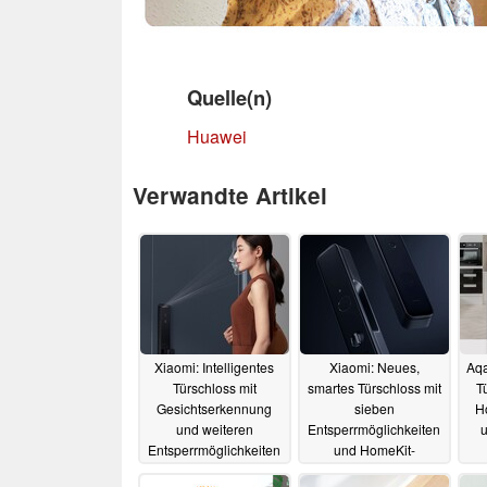
Quelle(n)
Huawei
Verwandte Artikel
Xiaomi: Intelligentes
Xiaomi: Neues,
Aqa
Türschloss mit
smartes Türschloss mit
T
Gesichtserkennung
sieben
Ho
und weiteren
Entsperrmöglichkeiten
u
Entsperrmöglichkeiten
und HomeKit-
vorgestellt
Kompatibilität
21.09.2022
07.06.2022