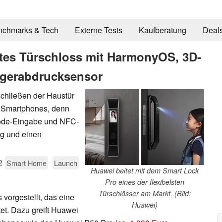
nchmarks & Tech
Externe Tests
Kaufberatung
Deal
rtes Türschloss mit HarmonyOS, 3D-
ngerabdrucksensor
schließen der Haustür
s Smartphones, denn
Code-Eingabe und NFC-
g und einen
2
Smart Home
Launch
Huawei beitet mit dem Smart Lock
Pro eines der flexibelsten
Türschlösser am Markt. (Bild:
vorgestellt, das eine
Huawei)
et. Dazu greift Huawei