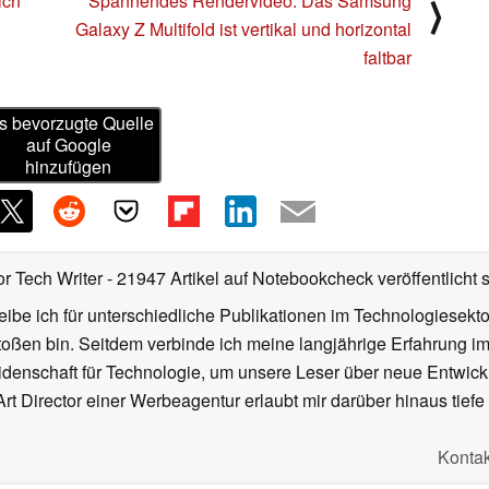
ich
Spannendes Rendervideo: Das Samsung
⟩
Galaxy Z Multifold ist vertikal und horizontal
faltbar
s bevorzugte Quelle
auf Google
hinzufügen
or Tech Writer
- 21947 Artikel auf Notebookcheck veröffentlicht
s
ibe ich für unterschiedliche Publikationen im Technologiesekt
oßen bin. Seitdem verbinde ich meine langjährige Erfahrung 
denschaft für Technologie, um unsere Leser über neue Entwick
rt Director einer Werbeagentur erlaubt mir darüber hinaus tiefe 
Kontak