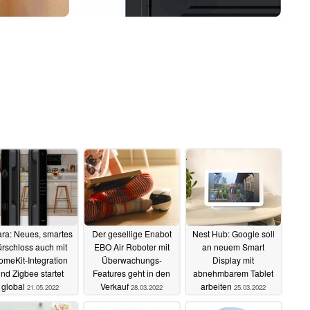
ra: Neues, smartes
Der gesellige Enabot
Nest Hub: Google soll
ürschloss auch mit
EBO Air Roboter mit
an neuem Smart
meKit-Integration
Überwachungs-
Display mit
nd Zigbee startet
Features geht in den
abnehmbarem Tablet
global
Verkauf
arbeiten
21.05.2022
28.03.2022
25.03.2022