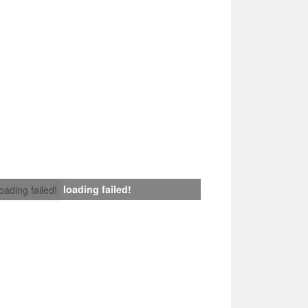
loading failed!
loading failed!