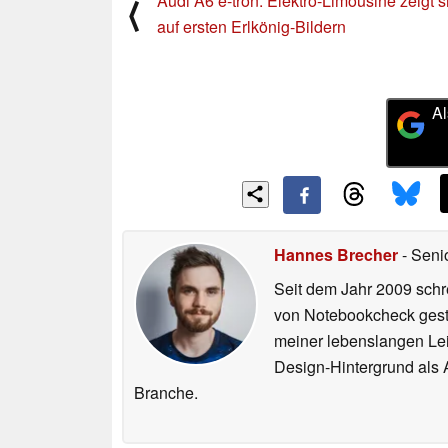
Audi A6 e-tron: Elektro-Limousine zeigt s
⟨
auf ersten Erlkönig-Bildern
Al
Hannes Brecher
- Seni
Seit dem Jahr 2009 schre
von Notebookcheck gest
meiner lebenslangen Lei
Design-Hintergrund als A
Branche.