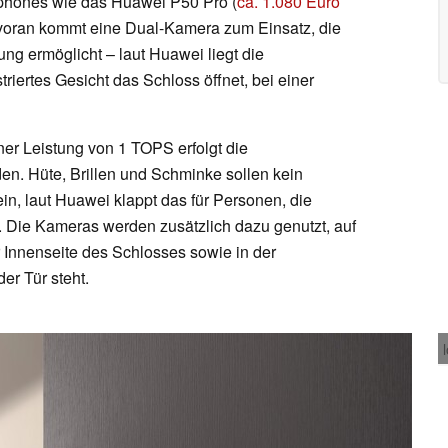
tphones wie das Huawei P50 Pro (
ca. 1.080 Euro
n voran kommt eine Dual-Kamera zum Einsatz, die
ng ermöglicht – laut Huawei liegt die
triertes Gesicht das Schloss öffnet, bei einer
ner Leistung von 1 TOPS erfolgt die
n. Hüte, Brillen und Schminke sollen kein
in, laut Huawei klappt das für Personen, die
. Die Kameras werden zusätzlich dazu genutzt, auf
 Innenseite des Schlosses sowie in der
er Tür steht.